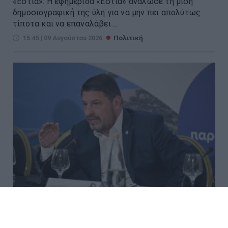
«Εστία»: Η εφημερίδα «Εστία» ανάλωσε τη μισή
δημοσιογραφική της ύλη για να μην πει απολύτως
τίποτα και να επαναλάβει ...
15:45 | 09 Αυγούστου 2026
Πολιτική
Χαρδαλιάς: Δύο νέοι