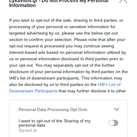
Lykavitos.gr -
Do Not Process My Personal
Information
τις φλόγες – Ο απολογισμός του Δήμου Μεγαρέων
Η Συμφωνία της Μέκκας: Μια νέα αρχιτεκτονική
If you wish to opt-out of the sale, sharing to third parties, or
ασφαλείας γεννιέται στη σκιά του πολέμου — και τι
processing of your personal or sensitive information for
σημαίνει για την Ελλάδα
targeted advertising by us, please use the below opt-out
section to confirm your selection. Please note that after your
Σεισμός 7,4 Ρίχτερ στην Κολομβία: Τουλάχιστον 77 νεκροί
opt-out request is processed you may continue seeing
– Ώρες αγωνίας για τους εγκλωβισμένους
interest-based ads based on personal information utilized by
us or personal information disclosed to third parties prior to
Σκιάθος: Σοβαρός τραυματισμός τουρίστριας από το
your opt-out. You may separately opt-out of the further
ισχυρό ρεύμα αέρα αεροσκάφους
disclosure of your personal information by third parties on the
IAB’s list of downstream participants. This information may
also be disclosed by us to third parties on the
IAB’s List of
ΟΛΕΣ ΟΙ ΕΙΔΗΣΕΙΣ →
Downstream Participants
that may further disclose it to other
διαβάστε ακόμη
third parties.
Please note that this website/app uses one or more Google
Personal Data Processing Opt Outs
services and may gather and store information including but
not limited to your visit or usage behaviour. You may click to
I want to opt-out of the Sharing of my
personal data.
grant or deny consent to Google and its third-party tags to
Opted In
use your data for below specified purposes in below Google