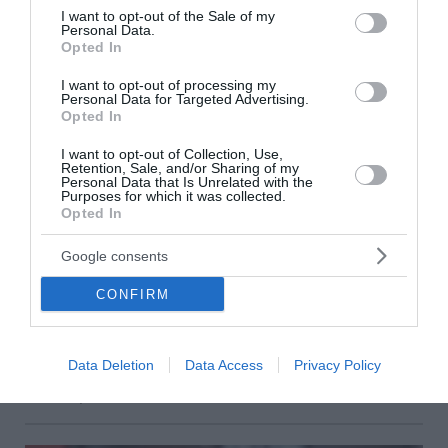
consent section.
I want to opt-out of the Sale of my
Personal Data.
Opted In
I want to opt-out of processing my
Personal Data for Targeted Advertising.
Opted In
I want to opt-out of Collection, Use,
Retention, Sale, and/or Sharing of my
Personal Data that Is Unrelated with the
Purposes for which it was collected.
Στο προσκήνιο η 90η ΔΕΘ – Οι προετοιμασίες
Opted In
της Κυβέρνησης, η ομιλία Μητσοτάκη και ο
Google consents
ρόλος του Μαργαρίτη Σχοινά
CONFIRM
Κυβερνητικά στελέχη σχεδιάζουν την επίσκεψη του
Πρωθυπουργού στη Θεσσαλονίκη για τα εγκαίνια της
90ής ∆ΕΘ. Η παρουσία του Κυριάκου Μητσοτάκη στη
Data Deletion
Data Access
Privacy Policy
Θεσσαλονίκη θα ξεκινήσει το µεσηµέρ...
10 Αυγούστου 2026