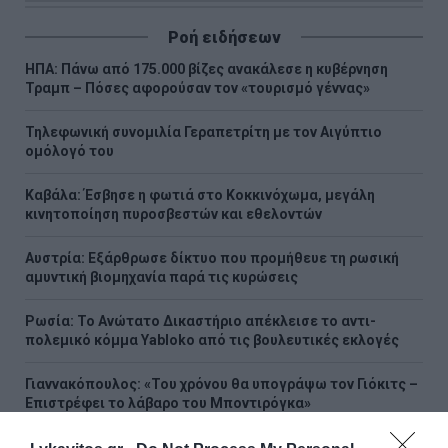
Ροή ειδήσεων
ΗΠΑ: Πάνω από 175.000 βίζες ανακάλεσε η κυβέρνηση
Τραμπ – Πόσες αφορούσαν τον «τουρισμό γέννας»
Τηλεφωνική συνομιλία Γεραπετρίτη με τον Αιγύπτιο
ομόλογό του
Καβάλα: Έσβησε η φωτιά στο Κοκκινόχωμα, μεγάλη
κινητοποίηση πυροσβεστών και εθελοντών
Αυστρία: Εξάρθρωσε δίκτυο που προμήθευε τη ρωσική
αμυντική βιομηχανία παρά τις κυρώσεις
Ρωσία: Το Ανώτατο Δικαστήριο απέκλεισε το αντι-
πολεμικό κόμμα Yabloko από τις βουλευτικές εκλογές
Γιαννακόπουλος: «Του χρόνου θα υπογράψω τον Γιόκιτς –
Επιστρέφει το λάβαρο του Μποντιρόγκα»
Αττικοβοιωτία: Πώς σώθηκαν τα πυρόπληκτα ζώα από