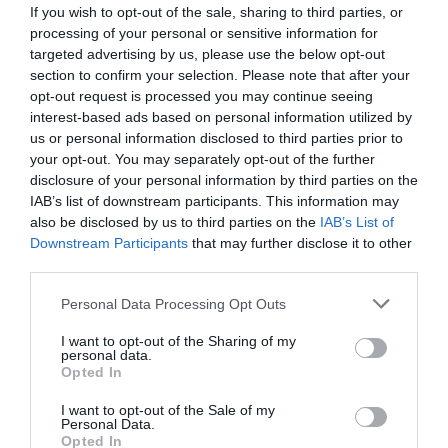
Ευρώπης».
If you wish to opt-out of the sale, sharing to third parties, or
processing of your personal or sensitive information for
Τασούλας στη Σύνοδο Τριών Θαλασσών: Η Ελλάδα
targeted advertising by us, please use the below opt-out
βασική πύλη ενέργειας προς τον Βορρά
section to confirm your selection. Please note that after your
opt-out request is processed you may continue seeing
Ο Ανδρουλάκης προτείνει τετραήμερη εργασία:
interest-based ads based on personal information utilized by
«Μείωση των ωρών, χωρίς μείωση μισθού»
us or personal information disclosed to third parties prior to
Φλωρίδης για το περιστατικό με τον 89χρονο:
your opt-out. You may separately opt-out of the further
Περιμένουμε πρόταση της ΕΛ.ΑΣ. προκειμένου να
disclosure of your personal information by third parties on the
αυξηθούν τα μέτρα
IAB’s list of downstream participants. This information may
also be disclosed by us to third parties on the
IAB’s List of
Downstream Participants
that may further disclose it to other
third parties.
Ακολουθήστε το Lykavitos.gr
Please note that this website/app uses one or more Google
στο Google News
Personal Data Processing Opt Outs
services and may gather and store information including but
και μάθετε πρώτοι όλες τις
not limited to your visit or usage behaviour. You may click to
I want to opt-out of the Sharing of my
ειδήσεις
personal data.
grant or deny consent to Google and its third-party tags to
Opted In
use your data for below specified purposes in below Google
consent section.
I want to opt-out of the Sale of my
Personal Data.
Opted In