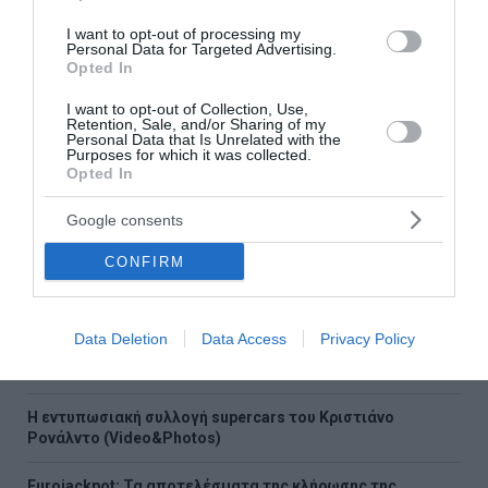
Ροή ειδήσεων
I want to opt-out of processing my
Εορτολόγιο: Ποιοι γιορτάζουν σήμερα
Personal Data for Targeted Advertising.
Opted In
Το σχέδιο για την προστασία και ανάδειξη του
I want to opt-out of Collection, Use,
Ραμνούντος στο Γραμματικό (Photos)
Retention, Sale, and/or Sharing of my
Personal Data that Is Unrelated with the
Purposes for which it was collected.
Γιατί δεν υπήρχαν μικροσκοπικοί δεινόσαυροι;
Opted In
Λατινοπούλου: «Η τρομακτική εισβολή στη Θέουτα
Google consents
αναδεικνύει και την ανυπαρξία της Ε.Ε.»
CONFIRM
Voucher για smartphones: Το ποσό, οι συσκευές, οι
δικαιούχοι και η διαδικασία
Data Deletion
Data Access
Privacy Policy
Φωτιά σε Αττική και Βοιωτία: Οι φλόγες απελευθέρωσαν
ενέργεια ίση με έξι βόμβες Χιροσίμα
H εντυπωσιακή συλλογή supercars του Κριστιάνο
Ρονάλντο (Video&Photos)
Eurojackpot: Τα αποτελέσματα της κλήρωσης της