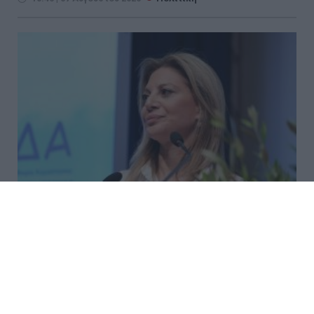
Δύο ακόμη αποχωρήσεις από το
κόμμα Καρυστιανού με αιχμές
για «αρχηγισμό»