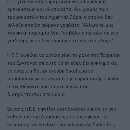
Ό,τι γίνεται στη Συρία, είναι νεοοθωμανικής
εμπνεύσεως και υλοποιείται δια χειρός των
τρομοκρατών του Αχμέτ αλ Σάρα, ο οποίος δεν
άλλαξε επειδή φόρεσε γραβάτα. 'Αλλωστε, μια
τουρκική παροιμία λέει "αν βάλεις πέταλα σε ένα
γαϊδούρι, αυτό δεν σημαίνει ότι γίνεται άλογο".
Η Ε.Ε. οφείλει να αντιληφθεί το ρόλο της Τουρκίας
του Ερντογάν σε αυτό το εν εξελίξει έγκλημα και
να αναρωτηθεί αν έχουμε δικαίωμα να
παραδώσουμε τα κλειδιά της ευρωπαϊκής άμυνας
στον ιθύνοντα νου των σφαγών που
διαπράττονται στη Συρία.
Επίσης, η Ε.Ε. οφείλει καταδικάσει άμεσα το νέο
καθεστώς της Δαμασκού, να επαναφέρει τις
κυρώσεις και να βάλει ασφαλιστικές δικλείδες