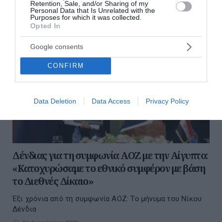
Retention, Sale, and/or Sharing of my
Personal Data that Is Unrelated with the
Purposes for which it was collected.
Opted In
Google consents
CONFIRM
Data Deletion
Data Access
Privacy Policy
Δένδιας για τη συμφωνία ΑΟΖ με την Αίγυπτο:
«Κατοχυρώσαμε το εθνικό συμφέρον με βάση
το Διεθνές Δίκαιο»
Έξι χρόνια από τη συμφωνία ΑΟΖ: Το μήνυμα του Νίκου
Δένδια