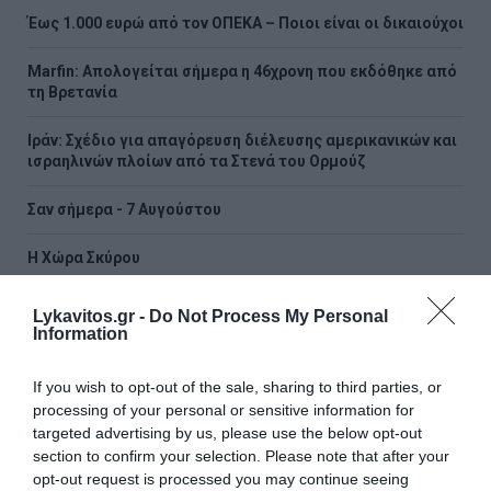
Έως 1.000 ευρώ από τον ΟΠΕΚΑ – Ποιοι είναι οι δικαιούχοι
Marfin: Απολογείται σήμερα η 46χρονη που εκδόθηκε από
τη Βρετανία
Ιράν: Σχέδιο για απαγόρευση διέλευσης αμερικανικών και
ισραηλινών πλοίων από τα Στενά του Ορμούζ
Σαν σήμερα - 7 Αυγούστου
Η Χώρα Σκύρου
Lykavitos.gr -
Do Not Process My Personal
ΟΛΕΣ ΟΙ ΕΙΔΗΣΕΙΣ →
Information
διαβάστε ακόμη
If you wish to opt-out of the sale, sharing to third parties, or
processing of your personal or sensitive information for
targeted advertising by us, please use the below opt-out
section to confirm your selection. Please note that after your
opt-out request is processed you may continue seeing