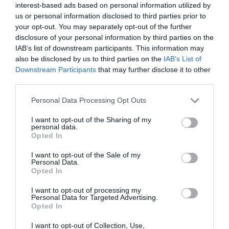
interest-based ads based on personal information utilized by
us or personal information disclosed to third parties prior to
your opt-out. You may separately opt-out of the further
disclosure of your personal information by third parties on the
IAB’s list of downstream participants. This information may
also be disclosed by us to third parties on the
IAB’s List of
Downstream Participants
that may further disclose it to other
third parties.
Please note that this website/app uses one or more Google
Personal Data Processing Opt Outs
services and may gather and store information including but
Πιερρακάκης: Υποβλήθηκε το αίτημα για την
not limited to your visit or usage behaviour. You may click to
I want to opt-out of the Sharing of my
personal data.
ενεργοποίηση της ρήτρας διαφυγής για την
grant or deny consent to Google and its third-party tags to
Opted In
ενεργειακή ανθεκτικότητα
use your data for below specified purposes in below Google
consent section.
I want to opt-out of the Sale of my
Το αίτημα για την επέκταση του πεδίου εφαρμογής της
Personal Data.
Opted In
υφιστάμενης Εθνικής Ρήτρας Διαφυγής, ώστε να
καλύπτει και επενδύσεις που ενισχύουν την ενεργειακή
I want to opt-out of processing my
ανθεκτικότητα της χώρας, υπέβα...
Personal Data for Targeted Advertising.
Opted In
06 Αυγούστου 2026
I want to opt-out of Collection, Use,