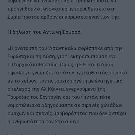
κυβέρνηση να αναλάβει πρωτοβουλία ώστε να
προηγηθούν οι αναγκαίες μεταρρυθμίσεις στη
Συρία προτού αρθούν οι κυρώσεις εναντίον της.
Η δήλωση του Αντώνη Σαμαρά
«Η ανατροπή του 'Ασαντ καλωσορίστηκε από την
Ευρώπη και τη Δύση, γιατί εκπροσωπούσε ένα
αυταρχικό καθεστώς. Όμως, η Ε.Ε. και η Δύση
όφειλε να γνωρίζει ότι όταν αντικαθιστάς το κακό
με το χείρον, τον αυταρχικό ηγέτη με ένα ηγετικό
στέλεχος της Αλ Κάιντα, ενεργούμενο της
Τουρκίας του Ερντογάν και του Φιντάν, τότε
νομοτελειακά οδηγούμαστε σε σφαγές χιλιάδων
αμάχων και σκηνές βαρβαρότητας που δεν αντέχει
η ανθρωπότητα τον 21ο αιώνα.