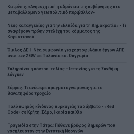
Κατρίνης: «Ανησυχητική η αδράνεια της κυβέρνησης στο
μεταβαλλόμενο γεωπολιτικό περιβάλλον»
Νέες καταγγελίες για την «Ελπίδα για τη Δημοκρατία» - Τι
αναφέρουν πρώην στελέχη του κόμματος της
Καρυστιανού
Όμιλος ΔΕΗ: Νέα συμφωνία για χαρτοφυλάκιο έργων ΑΠΕ
άνω των 2 GW σε Πολωνία και Ουγγαρία
Σκληραίνει η κόντρα Ιταλίας – Ισπανίας για τη Συνθήκη
Σένγκεν
Σέρρες: Τι ανέφερε πραγματογνώμονας για το
θανατηφόρο τροχαίο
Πολύ υψηλός κίνδυνος πυρκαγιάς το Σάββατο - «Red
Code» σε Κρήτη, Σάμο, Ικαρία και Χίο
Τραγωδία στην Πάτρα: Πέθανε βρέφος 8 ημερών που
νοσηλευόταν στην Εντατική Νεογνών