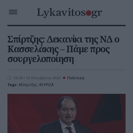
Σπίρτζης: Δεκανίκι της ΝΔ ο
Κασσελάκης – Πάμε προς
σουργελοποίηση
10:45 | 12 Οκτωβρίου 2024
Πολιτική
Tags:
Σπίρτζης
,
ΣΥΡΙΖΑ