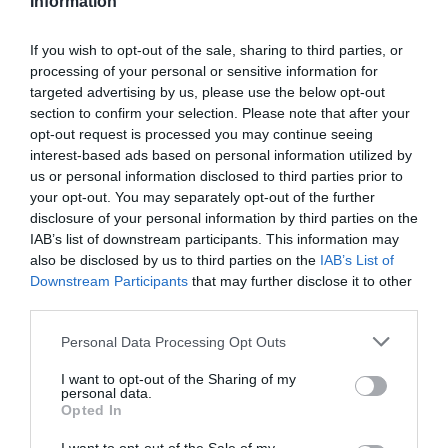
Information
If you wish to opt-out of the sale, sharing to third parties, or
processing of your personal or sensitive information for
targeted advertising by us, please use the below opt-out
section to confirm your selection. Please note that after your
opt-out request is processed you may continue seeing
interest-based ads based on personal information utilized by
Τάκης Θεοδωρικάκος:
us or personal information disclosed to third parties prior to
your opt-out. You may separately opt-out of the further
«Συμβάλλουμε στην εθνική
disclosure of your personal information by third parties on the
ασφάλεια της πατρίδας μας με
IAB’s list of downstream participants. This information may
also be disclosed by us to third parties on the
IAB’s List of
νέο αναπτυξιακό καθεστώς για
Downstream Participants
that may further disclose it to other
την Άμυνα»
third parties.
Please note that this website/app uses one or more Google
Personal Data Processing Opt Outs
Βάσει του προγραμματισμού που έχει θέσει ο
services and may gather and store information including but
Υπουργός Ανάπτυξης, Τάκης Θεοδωρικάκος, για την
not limited to your visit or usage behaviour. You may click to
I want to opt-out of the Sharing of my
ενίσχυση των επενδύσεων στην αμυντική
personal data.
grant or deny consent to Google and its third-party tags to
βιομηχανία, προκηρύσσεται σήμερα από τη Γενική
Opted In
use your data for below specified purposes in below Google
Γραμματεία Ιδιωτικών Επενδύσεων το...
consent section.