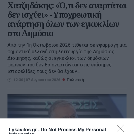
Χατζηδάκης: «Ό,τι δεν αναρτάται
δεν ισχύει» - Υποχρεωτική
ανάρτηση όλων των εγκυκλίων
στο Δημόσιο
Από την 1η Οκτωβρίου 2026 τίθεται σε εφαρμογή μια
σημαντική αλλαγή στη λειτουργία της Δημόσιας
Διοίκησης, καθώς οι εγκύκλιοι των δημόσιων
φορέων που δεν θα αναρτώνται στις επίσημες
ιστοσελίδες τους δεν θα έχουν...
12:30 | 07 Αυγούστου 2026
Πολιτική
Lykavitos.gr -
Do Not Process My Personal