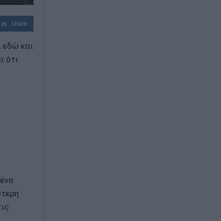
μας πολιτικής
share
Προ των πυλών: το smart #2 βγαίνει
στους δρόμους μέσα από τοιχογραφίες
 εδώ και
σε όλον τον κόσμο
ι ότι
 ένα
ότερη
τις