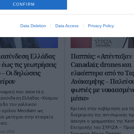
CONFIRM
Data Deletion
Data Access
Privacy Policy
διασύνδεση Ελλάδας
Παππάς: «Απένταξαν
 έως τις γεωτρήσεις
Canadair, drones και
ο – Οι δηλώσεις
ελικόπτερα από το Τα
αύρου
Ανάκαμψης – Παλεύου
φωτιές με νοικιασμέν
δυναμική που αποκτά η
μέσα»
διασύνδεση Ελλάδας–Κύπρου
σοδο του γαλλικού
Kριτική στην κυβέρνηση για τη
 ομίλου Meridiam ως
διαχείριση της αντιπυρικής π
ύ μετόχου στην εταιρεία
άσκησε ο γραμματέας της Κεν
erc...
Επιτροπής του ΣΥΡΙΖΑ – Προ
του 2026
Συμμαχία, Νίκος Παππάς,