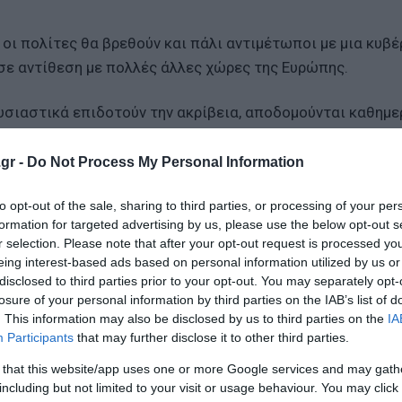
οι πολίτες θα βρεθούν και πάλι αντιμέτωποι με μια κυβ
 σε αντίθεση με πολλές άλλες χώρες της Ευρώπης.
ουσιαστικά επιδοτούν την ακρίβεια, αποδομούνται καθημε
 των καυσίμων συνεχίζεται», προσθέτει ο ΣΥΡΙΖΑ.
gr -
Do Not Process My Personal Information
δύο φορές στη Βουλή ο ΣΥΡΙΖΑ-ΠΣ με τη μορφή τροπολογ
to opt-out of the sale, sharing to third parties, or processing of your per
formation for targeted advertising by us, please use the below opt-out s
 του ΦΠΑ στα νησιά.
r selection. Please note that after your opt-out request is processed y
καύσιμα.
eing interest-based ads based on personal information utilized by us or
disclosed to third parties prior to your opt-out. You may separately opt-
ιση πετρελαίου και έκτακτη εισφορά.
losure of your personal information by third parties on the IAB’s list of
. This information may also be disclosed by us to third parties on the
IA
ανικά αγαθά και αγροεφόδια.
Participants
that may further disclose it to other third parties.
πει να χτυπηθεί άμεσα, αποφασιστικά και για όσο χρειαστ
 that this website/app uses one or more Google services and may gath
including but not limited to your visit or usage behaviour. You may click 
 πράξει, ας προκηρύξει εκλογές για να δοθεί η ευκαιρία 