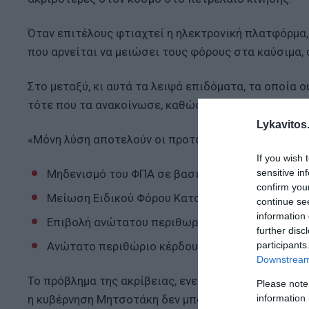
Όταν επιτέλους φτιαχτεί η ηλεκτρονική πλατφόρμα, 
που αρνείται να μειώσει τους φόρους στα καύσιμα,
Στο μεταξύ, κι αυτά τα λειψά επιδόματα, τα οποία 
τότε που τα ανακοίνωσε, καθώς η αύξηση των τιμών
Lykavitos.
«Μόνη λύση αποτελούν οι προτάσεις που κατέθεσε 
If you wish 
sensitive in
Μηδενισμό του ΦΠΑ σε βασικά αγαθά και μείωση
confirm you
Μείωση Ειδικού Φόρου Κατανάλωσης (ΕΦΚ) στα 
continue se
information 
Επιβολή ανώτατου περιθωρίου κέρδους στη διύλ
further disc
participants
Ανώτατο περιθώριο κέρδους σε τρόφιμα, βιομηχ
Downstream 
Το πρόβλημα της ακρίβειας, ενεργειακής και μη, πρέ
Please note
information 
η κυβέρνηση Μητσοτάκη δεν μπορεί ή δεν θέλει να το