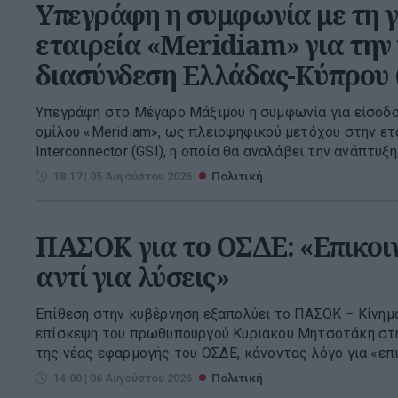
Υπεγράφη η συμφωνία με τη 
εταιρεία «Meridiam» για την
διασύνδεση Ελλάδας-Κύπρου 
Υπεγράφη στο Μέγαρο Μάξιμου η συμφωνία για είσοδο
ομίλου «Meridiam», ως πλειοψηφικού μετόχου στην ετα
Interconnector (GSI), η οποία θα αναλάβει την ανάπτυξη 
18:17 | 05 Αυγούστου 2026
Πολιτική
ΠΑΣΟΚ για το ΟΣΔΕ: «Επικοι
αντί για λύσεις»
Επίθεση στην κυβέρνηση εξαπολύει το ΠΑΣΟΚ – Κίνημ
επίσκεψη του πρωθυπουργού Κυριάκου Μητσοτάκη στη
της νέας εφαρμογής του ΟΣΔΕ, κάνοντας λόγο για «επι
14:00 | 06 Αυγούστου 2026
Πολιτική