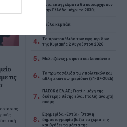
Ποια επαγγέλματα θα κυριαρχήσουν
2
στην Ελλάδα μέχρι το 2030;
3
Λούλα κεμπάπ
Tα πρωτοσέλιδα των εφημερίδων
4
της Κυριακής 2 Αυγούστου 2026
5
Μελιτζάνες με φέτα και λουκάνικο
μείο
Τα πρωτοσέλιδα των πολιτικών και
6
με τις
αθλητικών εφημερίδων (31-07-2026)
α
ΠΑΣΟΚ ή ΕΛ.ΑΣ.; Γιατί η μάχη της
7
δεύτερης θέσης είναι (πολύ) ανοιχτή
ακόμη
ροστασίας
Εφημερίδα «Εστία»: Όταν η
τρικής
8
δημοσιογραφία βάζει τα χέρια της
οδευτική
και βγάζει τα μάτια της