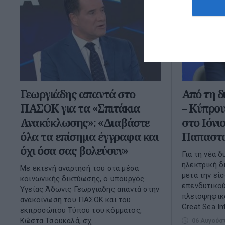
Γεωργιάδης απαντά στο
Από τη 
ΠΑΣΟΚ για τα «Σπιτάκια
– Κύπρου
Ανακύκλωσης»: «Διαβάστε
στο Ιόνι
όλα τα επίσημα έγγραφα και
Παπαστ
όχι όσα σας βολεύουν»
Για τη νέα 
ηλεκτρική 
Με εκτενή ανάρτησή του στα μέσα
μετά την εί
κοινωνικής δικτύωσης, ο υπουργός
επενδυτικού
Υγείας Άδωνις Γεωργιάδης απαντά στην
πλειοψηφικο
ανακοίνωση του ΠΑΣΟΚ και του
Great Sea Int
εκπροσώπου Τύπου του κόμματος,
Κώστα Τσουκαλά, σχ...
06 Αυγούσ