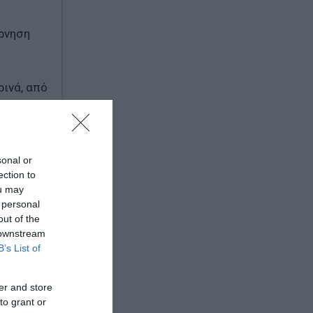
έρνηση
ρινά, από
ιών:
sonal or
ection to
ou may
 personal
out of the
 downstream
B’s List of
εί. Κι αν
er and store
to grant or
στον λαό