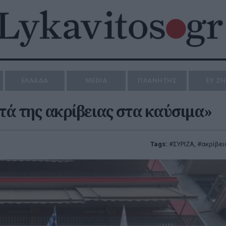
ΕΛΛΑΔΑ
MEDIA
ΠΛΑΝΗΤΗΣ
ΕΥ Ζ
ά της ακρίβειας στα καύσιμα»
Tags:
ΣΥΡΙΖΑ
,
ακρίβει