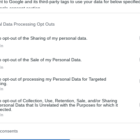
 to Google and its third-party tags to use your data for below specifi
αθεί αποτελεσματικά δίπλα του στα δύσκολα», συμπληρών
ogle consent section.
l Data Processing Opt Outs
άλεια φέρνει αποτελέσματα»
o opt-out of the Sharing of my personal data.
ικής ασφάλειας»
In
διαπράχθηκε – Ζητώ την άρση της ασυλίας μου»
o opt-out of the Sale of my Personal Data.
In
ο Lykavitos.gr στο Google News
to opt-out of processing my Personal Data for Targeted
ώτοι όλες τις ειδήσεις
ing.
In
o opt-out of Collection, Use, Retention, Sale, and/or Sharing
ersonal Data that Is Unrelated with the Purposes for which it
lected.
In
consents