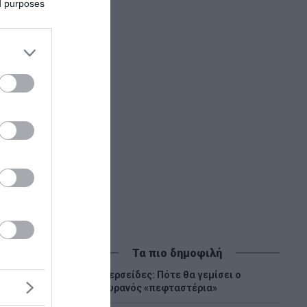
ed purposes
ει ο
Τα πιο δημοφιλή
Περσείδες: Πότε θα γεμίσει ο
1
ουρανός «πεφταστέρια»