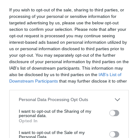
Συρία: Πώς ένα ξεχασμένο σημειωματάριο οδήγησε στα
If you wish to opt-out of the sale, sharing to third parties, or
ίχνη αρχικατασκόπου του Άσαντ
processing of your personal or sensitive information for
targeted advertising by us, please use the below opt-out
Λόττο: Τα αποτελέσματα της κλήρωσης του Σαββάτου
section to confirm your selection. Please note that after your
opt-out request is processed you may continue seeing
interest-based ads based on personal information utilized by
Αυτοί είναι οι έξι όροι του Ιράν προς τις ΗΠΑ για τα Στενά
του Ορμούζ
us or personal information disclosed to third parties prior to
your opt-out. You may separately opt-out of the further
disclosure of your personal information by third parties on the
ΟΛΕΣ ΟΙ ΕΙΔΗΣΕΙΣ →
IAB’s list of downstream participants. This information may
also be disclosed by us to third parties on the
IAB’s List of
διαβάστε ακόμη
Downstream Participants
that may further disclose it to other
third parties.
Please note that this website/app uses one or more Google
Personal Data Processing Opt Outs
services and may gather and store information including but
not limited to your visit or usage behaviour. You may click to
I want to opt-out of the Sharing of my
personal data.
grant or deny consent to Google and its third-party tags to
Opted In
use your data for below specified purposes in below Google
consent section.
I want to opt-out of the Sale of my
Personal Data.