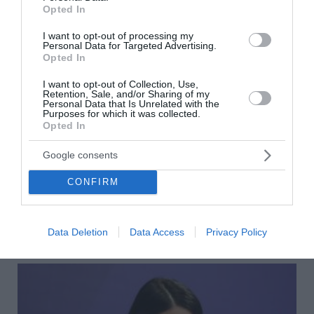
Opted In
I want to opt-out of processing my
Personal Data for Targeted Advertising.
Opted In
I want to opt-out of Collection, Use,
Retention, Sale, and/or Sharing of my
ΠΑΣΟΚ: «Χρειάζεται άλλη εξωτερική πολιτική
Personal Data that Is Unrelated with the
Purposes for which it was collected.
με στρατηγικό βάθος» – Πυρά για την
Opted In
οικονομία
Google consents
Σκληρή κριτική στην κυβέρνηση για την εξωτερική
πολιτική, την υπόθεση των υποκλοπών αλλά και την
CONFIRM
οικονομική πολιτική άσκησε ο εκπρόσωπος Τύπου του
ΠΑΣΟΚ-Κινήματος Αλλαγής, Κώστας Τ...
08 Αυγούστου 2026
Data Deletion
Data Access
Privacy Policy