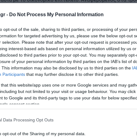
τι «ειδικά για τα βασικά είδη διαβίωσης και τα τρόφιμα
gr -
Do Not Process My Personal Information
ιθώριο κέρδους».
to opt-out of the sale, sharing to third parties, or processing of your per
νε πως «γίνονται εκατοντάδες έλεγχοι» από τη νέα ανεξ
formation for targeted advertising by us, please use the below opt-out s
τι τα μέτρα έχουν συμβάλει στη συγκράτηση τιμών, ειδι
r selection. Please note that after your opt-out request is processed y
 υπήρξε καθοριστική για να αποτραπεί περαιτέρω εκτόξ
eing interest-based ads based on personal information utilized by us or
disclosed to third parties prior to your opt-out. You may separately opt-
losure of your personal information by third parties on the IAB’s list of
. This information may also be disclosed by us to third parties on the
IA
ει ότι αν δεν είχαμε πάρει το μέτρο του πλαφόν στα βεν
Participants
that may further disclose it to other third parties.
λ, σήμερα θα πληρώναμε πολύ πάνω από 2,5 ευρώ το λίτρο»
 that this website/app uses one or more Google services and may gath
including but not limited to your visit or usage behaviour. You may click 
 to Google and its third-party tags to use your data for below specifi
ogle consent section.
κε και στην ενίσχυση της ελληνικής παραγωγής και την
ην οποία στοχεύει το νέο νομοσχέδιο του Υπουργείου Αν
l Data Processing Opt Outs
ουλή.
o opt-out of the Sharing of my personal data.