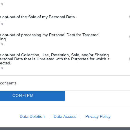
In
με και προστατεύουμε τα ελληνικά προϊόντα και τις
ντας ότι προϊόντα με συγκεκριμένη τοπική προέλευση, ό
o opt-out of the Sale of my Personal Data.
 από τον Οργανισμό Βιομηχανικής Ιδιοκτησίας. «Με αυτόν
In
ροϊόντα είναι πραγματικά ελληνικά», δήλωσε, προσθέτοντ
to opt-out of processing my Personal Data for Targeted
ική τους, καθιστώντας τα «πιο ποιοτικά και ανταγωνιστι
ing.
In
σης στην περιφερειακή ανάπτυξη: «Θέλουμε να στηρίξουμ
o opt-out of Collection, Use, Retention, Sale, and/or Sharing
παράγουν παραδοσιακά προϊόντα, όπως οι υφάντρες και ο
ersonal Data that Is Unrelated with the Purposes for which it
lected.
χθεί και να συμβάλει ουσιαστικά στην τοπική οικονομία».
In
ν εκσυγχρονισμό των λαϊκών αγορών, υπογραμμίζοντας τ
consents
σία του καταναλωτή. «Θέλουμε να υπάρχει ανταγωνισμός 
CONFIRM
αλύτερα ή και φθηνότερα προϊόντα, πολλές φορές απευθε
οσχέδιο προβλέπει ψηφιοποίηση και επιτάχυνση των δια
 διευκόλυνση της συμμετοχής νέων παραγωγών. «Τα τελ
Data Deletion
Data Access
Privacy Policy
ορές της Αττικής. Αυτό αλλάζει», ανέφερε χαρακτηριστικά