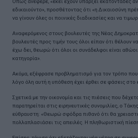
Όπως ανέφερε, «εκεί έχουν υπάρξει εκατοντάδες άν
εδικαιούντο», προσθέτοντας ότι «η Δικαιοσύνη πρέπ
να γίνουν όλες οι ποινικές διαδικασίες και να τιμω
Αναφερόμενος στους βουλευτές της Νέας Δημοκρατί
βουλευτές προς τιμήν τους όλοι είπαν ότι θέλουν ν
έχω δει, θεωρώ ότι όλοι οι συνάδελφοι είναι αθώο
κατηγορία».
Ακόμα, εξέφρασε προβληματισμό για τον τρόπο που
λόγο όλη αυτή η υπόθεση έχει έρθει σε φάσεις στο 
Σχετικά με την οικονομία και τις πιέσεις που δέχε
παρατηρείται στις ειρηνευτικές συνομιλίες, ο Τάκ
εύθραυστη: «Θεωρώ σφόδρα πιθανό ότι θα χρειαστο
πολλαπλασιάσει τις απειλές. Η πληθωριστική πίεση
Επίσης, τόνισε ότι εξετάζονται νέα μέτρα σε συνερ