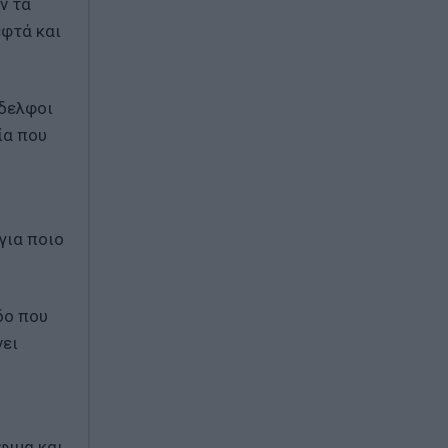
ν τα
εφτά και
άδελφοι
ία που
για ποιο
δο που
νει
φιμα και