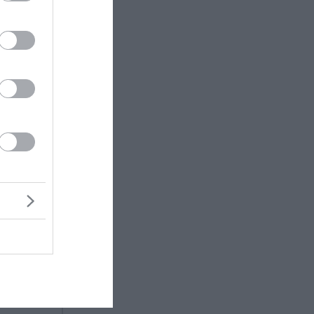
πως
 τον
ας ότι η
κά».
ε την
ι μικροί
η
στην
ίας από
δικασιών
ευταία
.