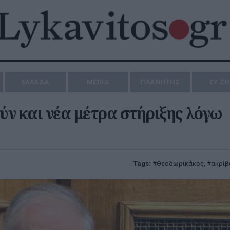
ΕΛΛΑΔΑ
MEDIA
ΠΛΑΝΗΤΗΣ
ΕΥ Ζ
ν και νέα μέτρα στήριξης λόγω
Tags:
Θεοδωρικάκος
,
ακρίβ