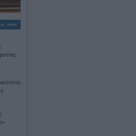
Παγκόσμιο Πρωτάθλημα Κωπηλασίας:
Αργυρό μετάλλιο για Χιώτη και Αλεξίου
share
η
κρατίας
ραιότητα
ές
ς
ο».