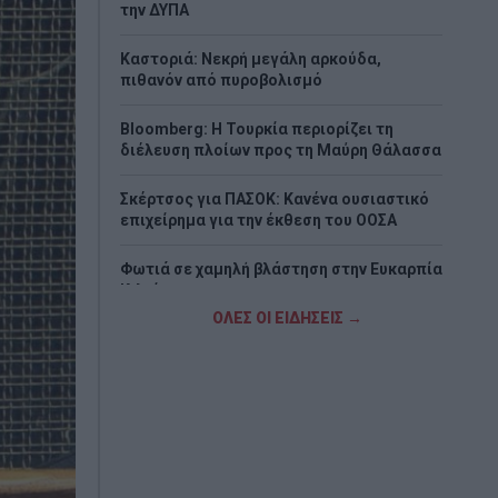
την ΔΥΠΑ
Καστοριά: Νεκρή μεγάλη αρκούδα,
πιθανόν από πυροβολισμό
Bloomberg: Η Τουρκία περιορίζει τη
διέλευση πλοίων προς τη Μαύρη Θάλασσα
Σκέρτσος για ΠΑΣΟΚ: Κανένα ουσιαστικό
επιχείρημα για την έκθεση του ΟΟΣΑ
Φωτιά σε χαμηλή βλάστηση στην Ευκαρπία
Κιλκίς
ΟΛΕΣ ΟΙ ΕΙΔΗΣΕΙΣ →
Τι αποκαλύπτει η «Daily Mail» για τη
δολοφονία της 38χρονης Βρετανίδας στην
Κυψέλη
Χωρίς τις αισθήσεις του ανασύρθηκε
43χρονος στη Μετώπη στον Σαρωνικό