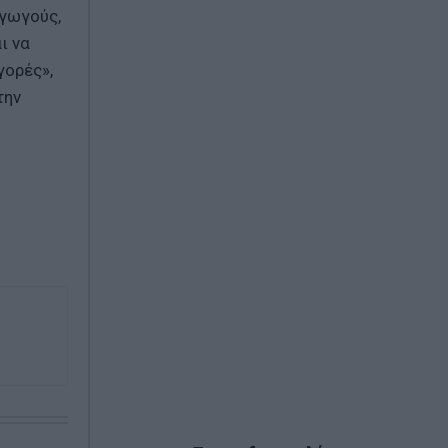
αγωγούς,
ι να
γορές»,
την