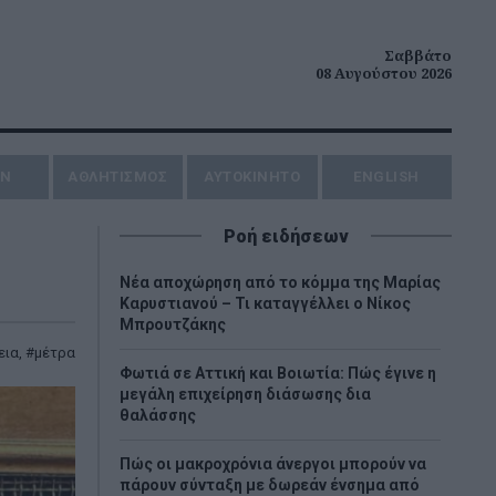
Σαββάτο
08 Αυγούστου 2026
ΗΝ
ΑΘΛΗΤΙΣΜΟΣ
AYTOKINHTO
ENGLISH
Ροή ειδήσεων
Νέα αποχώρηση από το κόμμα της Μαρίας
Καρυστιανού – Τι καταγγέλλει ο Νίκος
Μπρουτζάκης
εια
,
μέτρα
Φωτιά σε Αττική και Βοιωτία: Πώς έγινε η
μεγάλη επιχείρηση διάσωσης δια
θαλάσσης
Πώς οι μακροχρόνια άνεργοι μπορούν να
πάρουν σύνταξη με δωρεάν ένσημα από