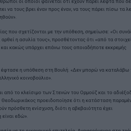
θρωποι οι οποίοι φαίνεται ότι έχουν πάρει λεφτά που δε
ει να τους βρει έναν προς έναν, να τους πάρει πίσω τα λ
ρηθούν».
ας που σχετίζονται με την υπόθεση, σημείωσε: «Οι συν
α αρθεί η ασυλία τους», προσθέτοντας ότι «από τα στοιχε
ι και κακώς υπάρχει επάνω τους οποιαδήποτε εκκρεμής
 έφτασε η υπόθεση στη Βουλή: «Δεν μπορώ να καταλάβω 
ελληνικό κοινοβούλιο».
ται από το κλείσιμο των Στενών του Ορμούζ και το αδιέξο
ης Θεοδωρικάκος προειδοποίησε ότι η κατάσταση παραμέ
ύν πρόσθετη ενίσχυση, διότι η αβεβαιότητα έχει
 είναι εδώ».
γασία με το οικονομικό επιτελείο. Αναφερόμενος στα τρό