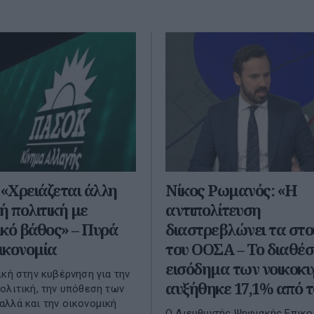
«Χρειάζεται άλλη
Νίκος Ρωμανός: «Η
ή πολιτική με
αντιπολίτευση
κό βάθος» – Πυρά
διαστρεβλώνει τα στο
οικονομία
του ΟΟΣΑ – Το διαθέσ
εισόδημα των νοικοκυ
ική στην κυβέρνηση για την
αυξήθηκε 17,1% από τ
ολιτική, την υπόθεση των
λλά και την οικονομική
Ο Διευθυντής Ψηφιακής Επικο