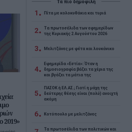
Τα πιο δημοφιλή
1
Πίτα με κολοκυθάκια και τυριά
Tα πρωτοσέλιδα των εφημερίδων
2
της Κυριακής 2 Αυγούστου 2026
3
Μελιτζάνες με φέτα και λουκάνικο
Εφημερίδα «Εστία»: Όταν η
4
δημοσιογραφία βάζει τα χέρια της
και βγάζει τα μάτια της
ΠΑΣΟΚ ή ΕΛ.ΑΣ.; Γιατί η μάχη της
5
δεύτερης θέσης είναι (πολύ) ανοιχτή
ιχεία
ακόμη
ιμο
ριών
6
Κοτόπουλο με μελιτζάνες
ο 2019»
Τα πρωτοσέλιδα των πολιτικών και
7
ινωνίας