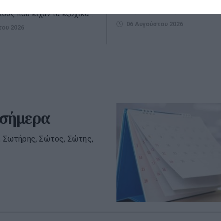
κατάσβεση της πυρκαγιάς επι
νό. Για τους κατοίκους και
42 πυροσβέστες με δ...
ους που είχαν τα εξοχικά...
06 Αυγούστου 2026
του 2026
 σήμερα
, Σωτήρης, Σώτος, Σώτης,