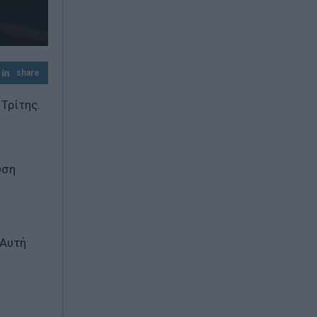
σε όλον τον κόσμο
Το νέο όφελος του καφέ που
αποκαλύπτει διεθνής μελέτη
share
Τρίτης.
υση
 Αυτή