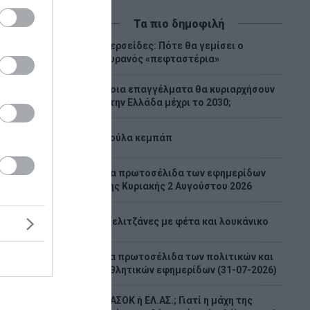
Τα πιο δημοφιλή
Περσείδες: Πότε θα γεμίσει ο
1
ουρανός «πεφταστέρια»
Ποια επαγγέλματα θα κυριαρχήσουν
2
στην Ελλάδα μέχρι το 2030;
3
Λούλα κεμπάπ
Tα πρωτοσέλιδα των εφημερίδων
4
της Κυριακής 2 Αυγούστου 2026
Μαρίνα
5
Μελιτζάνες με φέτα και λουκάνικο
ρι σε
Τα πρωτοσέλιδα των πολιτικών και
6
αρίνα
αθλητικών εφημερίδων (31-07-2026)
ΠΑΣΟΚ ή ΕΛ.ΑΣ.; Γιατί η μάχη της