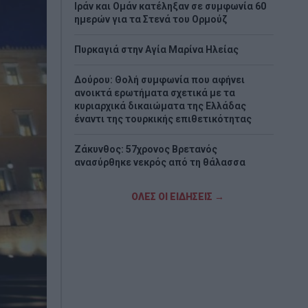
Ιράν και Ομάν κατέληξαν σε συμφωνία 60
ημερών για τα Στενά του Ορμούζ
Πυρκαγιά στην Aγία Μαρίνα Ηλείας
Δούρου: Θολή συμφωνία που αφήνει
ανοικτά ερωτήματα σχετικά με τα
κυριαρχικά δικαιώματα της Ελλάδας
έναντι της τουρκικής επιθετικότητας
Ζάκυνθος: 57χρονος Βρετανός
ανασύρθηκε νεκρός από τη θάλασσα
Eurobank: Η Ευρώπη παραμένει ευάλωτη
ΟΛΕΣ ΟΙ ΕΙΔΗΣΕΙΣ →
στις ενεργειακές κρίσεις
Μητσοτάκης: Η παραγωγική Ελλάδα
βρίσκεται στον πυρήνα της οικονομικής
μας πολιτικής
Προ των πυλών: το smart #2 βγαίνει
στους δρόμους μέσα από τοιχογραφίες