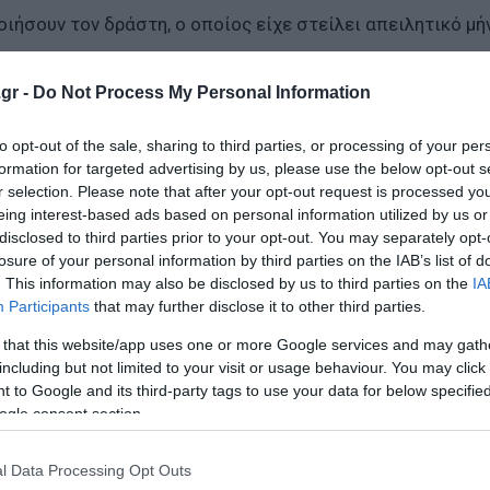
ιήσουν τον δράστη, ο οποίος είχε στείλει απειλητικό μ
gr -
Do Not Process My Personal Information
νεται να αντιμετωπίζει ψυχικά προβλήματα και έχει απα
ά τηλεφωνήματα σε διάφορες υπηρεσίες, σύμφωνα με
to opt-out of the sale, sharing to third parties, or processing of your per
formation for targeted advertising by us, please use the below opt-out s
r selection. Please note that after your opt-out request is processed y
eing interest-based ads based on personal information utilized by us or
ρείας του και τραυμάτισε 16χρονο (Photos)
disclosed to third parties prior to your opt-out. You may separately opt-
τον κόμβο της Πύρνας
losure of your personal information by third parties on the IAB’s list of
. This information may also be disclosed by us to third parties on the
IA
τρόλεϊ
Participants
that may further disclose it to other third parties.
 that this website/app uses one or more Google services and may gath
including but not limited to your visit or usage behaviour. You may click 
ο Lykavitos.gr στο Google News
 to Google and its third-party tags to use your data for below specifi
ώτοι όλες τις ειδήσεις
ogle consent section.
l Data Processing Opt Outs