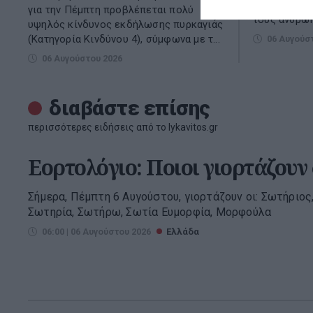
Πόρτο Γερμε
για την Πέμπτη προβλέπεται πολύ
τους ανθρώπ
υψηλός κίνδυνος εκδήλωσης πυρκαγιάς
(Κατηγορία Κινδύνου 4), σύμφωνα με τ...
06 Αυγούσ
06 Αυγούστου 2026
διαβάστε επίσης
περισσότερες ειδήσεις από το lykavitos.gr
Εορτολόγιο: Ποιοι γιορτάζουν
Σήμερα, Πέμπτη 6 Αυγούστου, γιορτάζουν οι: Σωτήριος
Σωτηρία, Σωτήρω, Σωτία Ευμορφία, Μορφούλα
06:00 | 06 Αυγούστου 2026
Ελλάδα