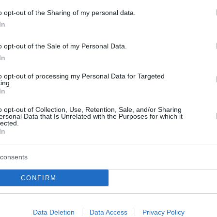
o opt-out of the Sharing of my personal data.
In
o opt-out of the Sale of my Personal Data.
In
to opt-out of processing my Personal Data for Targeted
ing.
In
o opt-out of Collection, Use, Retention, Sale, and/or Sharing
ersonal Data that Is Unrelated with the Purposes for which it
lected.
In
η οι έλεγχοι στα
Πυρκαγιά στην Aγία 
τα κτίρια και η
Ηλείας
consents
σία αποζημιώσεων
Φωτιά εκδηλώθηκε το μεσημέ
CONFIRM
γεωργική έκταση στην Αγία Μ
καΐδια, καμένα σπίτια,
Ηλείας, ενώ μέχρι τώρα δεν
και κατεστραμμένα όνειρα
απειλούνται κατοικίες. Για την
 την «επόμενη ημέρα» στο
Data Deletion
Data Access
Privacy Policy