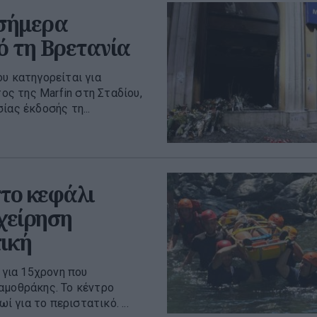
 σήμερα
ό τη Βρετανία
υ κατηγορείται για
ς της Marfin στη Σταδίου,
ίας έκδοσής τη...
το κεφάλι
χείρηση
ική
για 15χρονη που
αμοθράκης. Το κέντρο
για το περιστατικό. ...