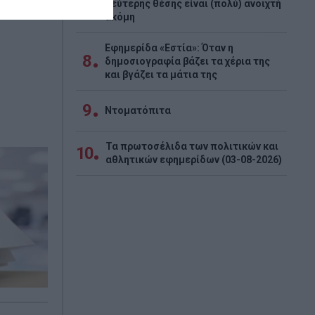
7
χειρούν
δεύτερης θέσης είναι (πολύ) ανοιχτή
ακόμη
Εφημερίδα «Εστία»: Όταν η
8
δημοσιογραφία βάζει τα χέρια της
και βγάζει τα μάτια της
9
Ντοματόπιτα
Τα πρωτοσέλιδα των πολιτικών και
10
αθλητικών εφημερίδων (03-08-2026)