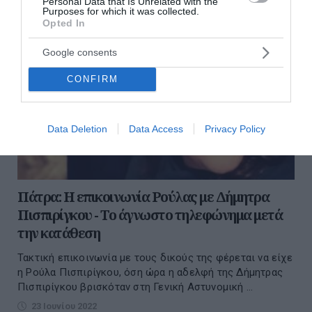
Personal Data that Is Unrelated with the
Purposes for which it was collected.
Opted In
Google consents
CONFIRM
Data Deletion
Data Access
Privacy Policy
Πάτρα: H επικοινωνία Ρούλας με Δήμητρα
Πισπιρίγκου - Το άγνωστο τηλεφώνημα μετά
την κατάθεση
Τακτική επικοινωνία με τους δικούς της φέρεται να είχε
η Ρούλα Πισπιρίγκου, όση ώρα η αδελφή της Δήμητρας
Πισπιρίγκου βρισκόταν στη Γενική Αστυνομική ...
23 Ιουνίου 2022