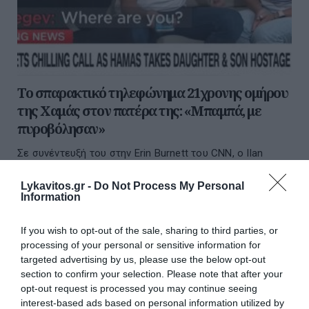
Το σπαρακτικό τηλεφώνημα 21χρονης ομήρου
της Χαμάς στον πατέρα της: «Μπαμπά, με
πυροβόλησαν»
Σε συνέντευξή του στην Erin Burnett του CNN, ο Ilan
Regev, έπαιξε το σπαρακτικό τηλεφώνημα που έλαβε
από την κόρη του, Maya, 21 ετών, καθώς αυτή και ο...
Lykavitos.gr -
Do Not Process My Personal
Information
22 Οκτωβρίου 2023
If you wish to opt-out of the sale, sharing to third parties, or
processing of your personal or sensitive information for
targeted advertising by us, please use the below opt-out
section to confirm your selection. Please note that after your
opt-out request is processed you may continue seeing
interest-based ads based on personal information utilized by