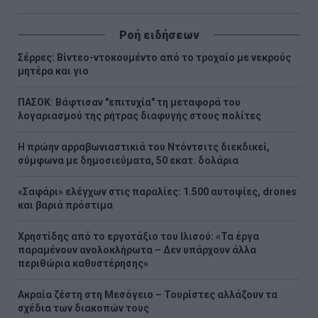
Ροή ειδήσεων
Σέρρες: Βίντεο-ντοκουμέντο από το τροχαίο με νεκρούς
μητέρα και γιο
ΠΑΣΟΚ: Βάφτισαν "επιτυχία" τη μεταφορά του
λογαριασμού της ρήτρας διαφυγής στους πολίτες
Η πρώην αρραβωνιαστικιά του Ντόντσιτς διεκδικεί,
σύμφωνα με δημοσιεύματα, 50 εκατ. δολάρια
«Σαφάρι» ελέγχων στις παραλίες: 1.500 αυτοψίες, drones
και βαριά πρόστιμα
Χρηστίδης από το εργοτάξιο του Ιλισού: «Τα έργα
παραμένουν ανολοκλήρωτα – Δεν υπάρχουν άλλα
περιθώρια καθυστέρησης»
Ακραία ζέστη στη Μεσόγειο – Τουρίστες αλλάζουν τα
σχέδια των διακοπών τους