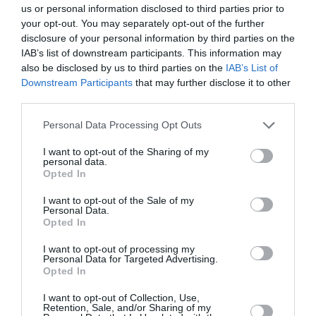
us or personal information disclosed to third parties prior to
your opt-out. You may separately opt-out of the further
disclosure of your personal information by third parties on the
IAB’s list of downstream participants. This information may
also be disclosed by us to third parties on the
IAB’s List of
Downstream Participants
that may further disclose it to other
third parties.
Please note that this website/app uses one or more Google
Personal Data Processing Opt Outs
services and may gather and store information including but
not limited to your visit or usage behaviour. You may click to
I want to opt-out of the Sharing of my
Τηλεφώνημα για βόμβα στα γραφεία της Νέας
personal data.
grant or deny consent to Google and its third-party tags to
Δημοκρατίας στην Πειραιώς
Opted In
use your data for below specified purposes in below Google
consent section.
Συναγερμός έχει σημάνει στις Αρχές έπειτα από
I want to opt-out of the Sale of my
Personal Data.
τηλεφώνημα για βόμβα στα κεντρικά γραφεία της Νέας
Opted In
Δημοκρατίας στην οδό Πειραιώς στο Μοσχάτο. Η
Αστυν...
I want to opt-out of processing my
Personal Data for Targeted Advertising.
03 Μαΐου 2023
Opted In
I want to opt-out of Collection, Use,
Retention, Sale, and/or Sharing of my