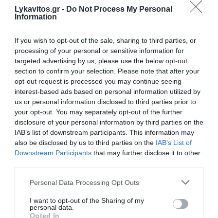
Lykavitos.gr -
Do Not Process My Personal
Γεωργιάδης: «Η Καρυστιανού χτίζει κόμμα με
Information
έντονο το φιλορωσικό στοιχείο, στον ΣΥΡΙΖΑ θα
δούμε τη διάσπαση του ατόμου»
If you wish to opt-out of the sale, sharing to third parties, or
Καρυστιανού: Συνεχίζεται η συλλογή υπογραφών
processing of your personal or sensitive information for
για την ίδρυση του νέου κόμματος – Πότε θα πάει
targeted advertising by us, please use the below opt-out
στον Άρειο Πάγο
section to confirm your selection. Please note that after your
opt-out request is processed you may continue seeing
Χρηστίδης: Μισθοί, κυκλοφοριακό, υγεία: Η
interest-based ads based on personal information utilized by
πραγματική ατζέντα
us or personal information disclosed to third parties prior to
your opt-out. You may separately opt-out of the further
disclosure of your personal information by third parties on the
IAB’s list of downstream participants. This information may
Ακολουθήστε το Lykavitos.gr
also be disclosed by us to third parties on the
IAB’s List of
στο Google News
Downstream Participants
that may further disclose it to other
και μάθετε πρώτοι όλες τις
third parties.
ειδήσεις
Please note that this website/app uses one or more Google
Personal Data Processing Opt Outs
services and may gather and store information including but
not limited to your visit or usage behaviour. You may click to
I want to opt-out of the Sharing of my
personal data.
grant or deny consent to Google and its third-party tags to
Opted In