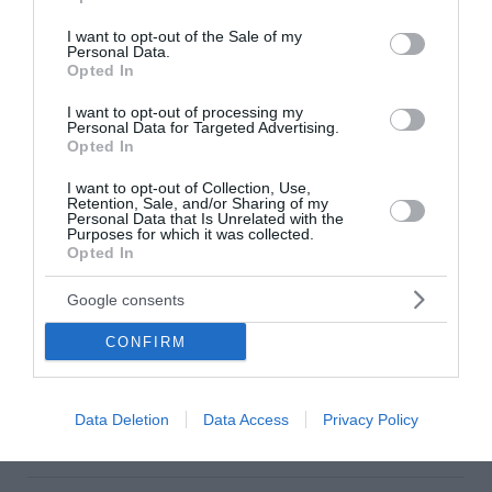
use your data for below specified purposes in below Google
Ροή ειδήσεων
consent section.
I want to opt-out of the Sale of my
«Σαφάρι» ελέγχων στις παραλίες: 1.500 αυτοψίες, drones
Personal Data.
και βαριά πρόστιμα
Opted In
I want to opt-out of processing my
Χρηστίδης από το εργοτάξιο του Ιλισού: «Τα έργα
Personal Data for Targeted Advertising.
παραμένουν ανολοκλήρωτα – Δεν υπάρχουν άλλα
Opted In
περιθώρια καθυστέρησης»
I want to opt-out of Collection, Use,
Retention, Sale, and/or Sharing of my
Ακραία ζέστη στη Μεσόγειο – Τουρίστες αλλάζουν τα
Personal Data that Is Unrelated with the
σχέδια των διακοπών τους
Purposes for which it was collected.
Opted In
Ανδριανός: Άμεσα οι αποζημιώσεις για τους
πυρόπληκτους αγρότες
Google consents
Μανιάτης: 140 παρεμβάσεις, 850 τροπολογίες και
CONFIRM
ερωτήσεις στον απολογισμό του δεύτερου έτους στο
Ευρωκοινοβούλιο
Data Deletion
Data Access
Privacy Policy
Ο δρόμος προς το 2027 και η κρίση αξιοπιστίας της
αντιπολίτευσης