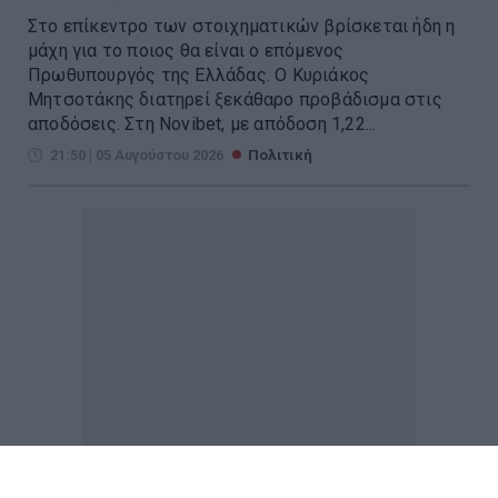
Στο επίκεντρο των στοιχηματικών βρίσκεται ήδη η
μάχη για το ποιος θα είναι ο επόμενος
Πρωθυπουργός της Ελλάδας. Ο Κυριάκος
Μητσοτάκης διατηρεί ξεκάθαρο προβάδισμα στις
αποδόσεις. Στη Novibet, με απόδοση 1,22...
21:50 | 05 Αυγούστου 2026
Πολιτική