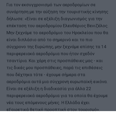
Για τον εκσυγχρονισμό των αεροδρομίων σε
συνάρτηση με την αύξηση την τουριστικής κίνησης
δήλωσε: «Είναι σε εξέλιξη διαγωνισμός για την
επέκταση του αεροδρομίου Ελευθέριος Βενιζέλος.
Μην ξεχνάμε το αεροδρόμιο του Ηρακλείου που θα
είναι διπλάσιο από το σημερινό και το πιο
σύγχρονο της Ευρώπης, μην ξεχνάμε επίσης τα 14
περιφερειακά αεροδρόμια που ήταν σχεδόν
τσαντίρια. Και χάρη στις προσπάθειες μας - και
τις δικές μου προσπάθειες, παρά τις επιθέσεις
που δέχτηκα τότε - έχουμε σήμερα στα
αεροδρόμια αυτά μια σύγχρονη ευρωπαϊκή εικόνα.
Είναι σε εξέλιξη η διαδικασία για άλλα 22
περιφερειακά αεροδρόμια για τα οποία θα έχουμε
νέα τους επόμενους μήνες. Η Ελλάδα έχει
εξαιρετικά θετική προοπτική στον τουρισμό».