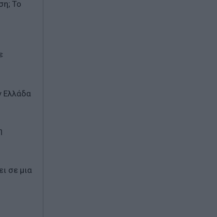
ση; Το
ε
ν Ελλάδα
η
ι σε μια