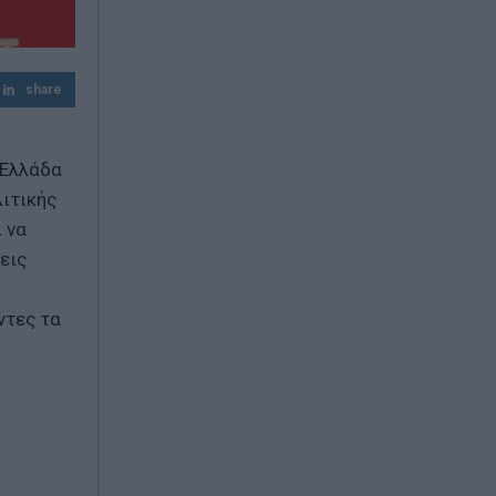
Χρηστίδης από το εργοτάξιο του Ιλισού:
«Τα έργα παραμένουν ανολοκλήρωτα –
Δεν υπάρχουν άλλα περιθώρια
share
καθυστέρησης»
 Ελλάδα
λιτικής
 να
εις
ντες τα