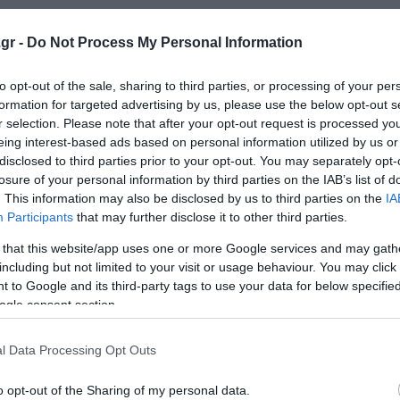
τώ νέες επιτυχίες τις οποίες θα πρέπει να επιδιώξει η
gr -
Do Not Process My Personal Information
to opt-out of the sale, sharing to third parties, or processing of your per
 για να ενισχύσουμε την παραγωγικότητα και να επιταχύ
formation for targeted advertising by us, please use the below opt-out s
και για το δημόσιο και για τον ιδιωτικό τομέα. Ιδιαίτερα 
r selection. Please note that after your opt-out request is processed y
eing interest-based ads based on personal information utilized by us or
ινδυνεύουν να περιθωριοποιηθούν. Έχουμε το επιστημονικ
disclosed to third parties prior to your opt-out. You may separately opt-
ος αυτή την κατεύθυνση», ανέφερε.
losure of your personal information by third parties on the IAB’s list of
. This information may also be disclosed by us to third parties on the
IA
ιστικότητας της Ευρωπαϊκής Ένωσης, στο οποίο για την
Participants
that may further disclose it to other third parties.
σοστώσεις. «Με βάση τον πληθυσμό μας θα μπορούσαμε ν
 that this website/app uses one or more Google services and may gath
με 10 δισεκατομμύρια ευρώ. Είναι μισό ταμείο ανάκαμψης.
including but not limited to your visit or usage behaviour. You may click 
ασία με τις επιχειρήσεις και τα ερευνητικά κέντρα κάνο
 to Google and its third-party tags to use your data for below specifi
ogle consent section.
τό προϋποθέτει συνεργασία των πανεπιστήμιων με τις
ήμια».
l Data Processing Opt Outs
ι σύγκλισης με τις προηγμένες χώρες της Ευρωπαϊκής Έν
o opt-out of the Sharing of my personal data.