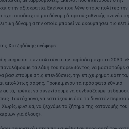
αι στην αξιοκρατία. Εκείνοι που λένε στους πολίτες την 
α έχει αποδειχτεί μια δύναμη διαρκούς εθνικής ανανέωση
λιτική δύναμη στην οποία μπορεί να ακουμπήσει τις ελπί
της Χατζηδάκης ανέφερε:
εί η ευημερία των πολιτών στην περίοδο μέχρι το 2030: «
επαναλάβουμε τα λάθη του παρελθόντος, να βασιστούμε 
να βασιστούμε στις επενδύσεις, την επιχειρηματικότητα,
είναι απολύτως σαφής. Προκειμένου τα πρόσφατα εθνικά
ε αυτά, πρέπει να συνεχίσουμε να συνδυάζουμε τη δημοσ
ήσεις. Ταυτόχρονα, να εστιάζουμε όσο το δυνατόν περισσ
 Χωρίς, φυσικά, να ξεχνάμε το ζήτημα της κατανομής του
αιριών για όλους».
θετήσει σημαντικά μέτρα που συνέβαλαν προς αυτή την κατ