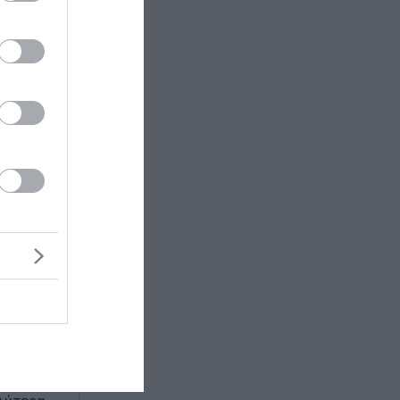
ολογίας,
ι να
χάριστα.
είνουμε
α τον
αλλά
ι στην
 μετά την
 προφανώς
τε