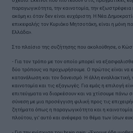
παραγωγικότητα, την καινοτομία, την εξωστρέφεια κ
ακόμη κι όταν δεν είναι ευχάριστη. Η Νέα Δημοκρατί
επικεφαλής τον Κυριάκο Μητσοτάκη, είναι η μόνη πο
Ελλάδα».
Στο πλαίσιο της συζήτησης που ακολούθησε, ο Κώσ
- Για τον τρόπο με τον οποίο μπορεί να εξασφαλισθ
δύο τρόπους να προχωρήσουμε. Ο πρώτος είναι να 
κατανάλωση και τον δανεισμό. Η άλλη εναλλακτική, 
καινοτομία και τις εξαγωγές. Για εμάς η επιλογή 
επιτεύγματα να διαρκέσουν και να χτίσουμε πάνω σ
σύνεση με μια προσέγγιση φιλική προς τις επιχειρ
ζητήματα όπως η παραγωγικότητα και η καινοτομία.
πλούτου, γι' αυτό και ανέφερα το θέμα των ίσων ευκ
- Για την ενίσχυση του brain gain: «Έχουμε ήδη υιο