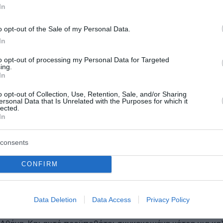
; Προφανώς με φιλοεπενδυτική πολιτική, μείωση της φορ
In
σφαλιστικές εισφορές. Έτσι ώστε η Ελλάδα να συνεχίσε
θυνση που ήδη έχουμε χαράξει, εκπλήσσοντας πάντοτε ευ
o opt-out of the Sale of my Personal Data.
ρέων λαϊκών στρωμάτων για υψηλότερα εισοδήματα».
In
to opt-out of processing my Personal Data for Targeted
κληρωμένο χωροταξικό και πολεοδομικό πλαίσιο. «Ήδη κλ
ing.
In
 βιομηχανία, για τις ανανεώσιμες πηγές ενέργειας και γι
ά πολεοδομικά σχέδια. Όλα αυτά αν προχωρήσουν ομαλά, 
o opt-out of Collection, Use, Retention, Sale, and/or Sharing
ersonal Data that Is Unrelated with the Purposes for which it
λέσουν ταυτόχρονα στην προστασία του περιβάλλοντος κα
lected.
In
consents
 εθνική ανάγκη. «Έχουμε το δεύτερο οξύτερο δημογραφικό
 την οικογένεια, θα έχουμε ζήτημα και στο εθνικό, αλλά
CONFIRM
 ευκαιριών και την κοινωνική κινητικότητα. «Χρειαζόμασ
Data Deletion
Data Access
Privacy Policy
αιδιά που μεγαλώνουν σε ορεινά χωριά, σε νησιά, στην