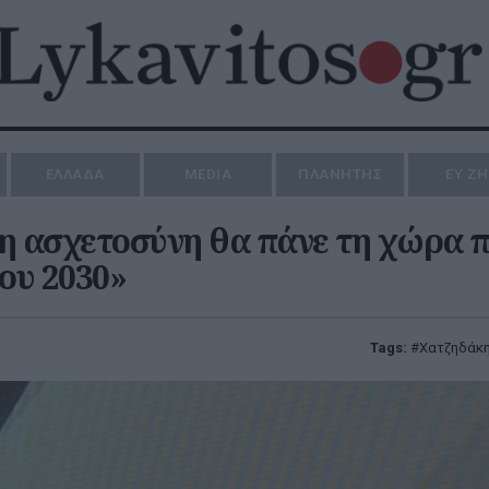
ΕΛΛΑΔΑ
MEDIA
ΠΛΑΝΗΤΗΣ
ΕΥ Ζ
η ασχετοσύνη θα πάνε τη χώρα π
ου 2030»
Tags:
Χατζηδάκ