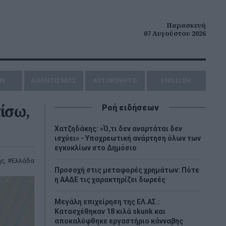
Παρασκευή
07 Αυγούστου 2026
ΗΝ
ΑΘΛΗΤΙΣΜΟΣ
AYTOKINHTO
ENGLISH
ίσω,
Ροή ειδήσεων
Χατζηδάκης: «Ό,τι δεν αναρτάται δεν
ισχύει» - Υποχρεωτική ανάρτηση όλων των
εγκυκλίων στο Δημόσιο
ης
,
Ελλάδα
Προσοχή στις μεταφορές χρημάτων: Πότε
η ΑΑΔΕ τις χαρακτηρίζει δωρεές
Μεγάλη επιχείρηση της ΕΛ.ΑΣ.:
Κατασχέθηκαν 18 κιλά skunk και
αποκαλύφθηκε εργαστήριο κάνναβης