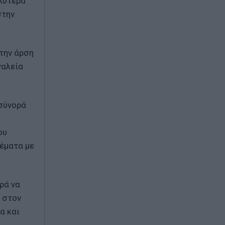
αλύτερα
στην
την άρση
γαλεία
 σύνορά
ου
έματα με
ρά να
η στον
α και