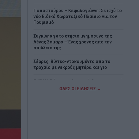
Παπασταύρου – Κεφαλογιάννη: Σε ισχύ το
νέο Ειδικό Χωροταξικό Πλαίσιο για τον
Τουρισμό
Συγκίνηση στο ετήσιο μνημόσυνο της
Λένας Σαμαρά – Ένας χρόνος από την
απώλειά της
Σέρρες: Βίντεο-ντοκουμέντο από το
τροχαίο με νεκρούς μητέρα και γιο
ΠΑΣΟΚ: Βάφτισαν "επιτυχία" τη μεταφορά
του λογαριασμού της ρήτρας διαφυγής
ΟΛΕΣ ΟΙ ΕΙΔΗΣΕΙΣ →
στους πολίτες
Η πρώην αρραβωνιαστικιά του Ντόντσιτς
διεκδικεί, σύμφωνα με δημοσιεύματα, 50
εκατ. δολάρια
«Σαφάρι» ελέγχων στις παραλίες: 1.500
αυτοψίες, drones και βαριά πρόστιμα