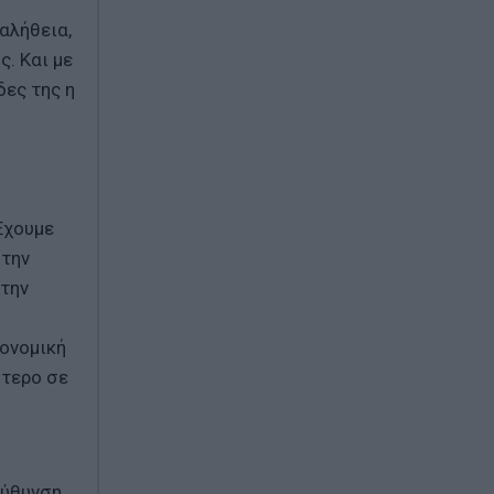
αλήθεια,
ς. Και με
δες της η
Έχουμε
στην
 την
ιονομική
ότερο σε
εύθυνση.