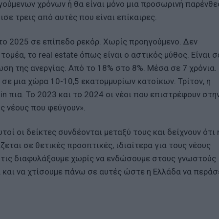
γούμενων χρόνων ή θα είναι μόνο μια προσωρινή παρένθε
ισε τρεις από αυτές που είναι επίκαιρες.
ο 2025 σε επίπεδο ρεκόρ. Χωρίς προηγούμενο. Δεν
ομέα, το real estate όπως είναι ο αστικός μύθος. Είναι σ
ωση της ανεργίας. Από το 18% στο 8%. Μέσα σε 7 χρόνια.
σε μια χώρα 10-10,5 εκατομμυρίων κατοίκων. Τρίτον, η
ain πια. Το 2023 και το 2024 οι νέοι που επιστρέφουν στη
ς νέους που φεύγουν».
τοί οι δείκτες συνδέονται μεταξύ τους και δείχνουν ότι 
ζεται σε θετικές προοπτικές, ιδιαίτερα για τους νέους
α τις διαφυλάξουμε χωρίς να ενδώσουμε στους γνωστούς
 και να χτίσουμε πάνω σε αυτές ώστε η Ελλάδα να περάσε