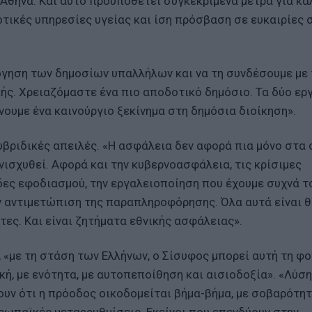
 Αθήνα. Και αυτό προϋποθέτει συγκεκριμένα μέτρα για κ
τικές υπηρεσίες υγείας και ίση πρόσβαση σε ευκαιρίες 
όγηση των δημοσίων υπαλλήλων και να τη συνδέσουμε με 
κής. Χρειαζόμαστε ένα πιο αποδοτικό δημόσιο. Τα δύο ερ
νουμε ένα καινούργιο ξεκίνημα στη δημόσια διοίκηση».
υβριδικές απειλές. «Η ασφάλεια δεν αφορά πια μόνο στα
νισχυθεί. Αφορά και την κυβερνοασφάλεια, τις κρίσιμες
ίδες εφοδιασμού, την εργαλειοποίηση που έχουμε συχνά τ
ν αντιμετώπιση της παραπληροφόρησης. Όλα αυτά είναι θ
ες. Και είναι ζητήματα εθνικής ασφάλειας».
 «με τη στάση των Ελλήνων, ο Σίσυφος μπορεί αυτή τη φο
ή, με ενότητα, με αυτοπεποίθηση και αισιοδοξία». «Λύσ
υν ότι η πρόοδος οικοδομείται βήμα-βήμα, με σοβαρότητ
υρωπαϊκές μεταρρυθμίσεις. Εκείνοι που επενδύουν στην