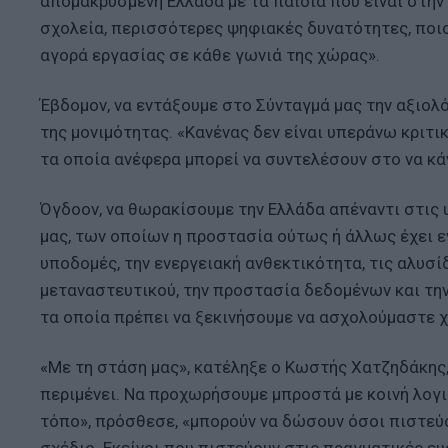
απομακρυσμένη Ελλάδα με τα παιδιά που είναι στην
σχολεία, περισσότερες ψηφιακές δυνατότητες, ποιο
αγορά εργασίας σε κάθε γωνιά της χώρας».
Έβδομον, να εντάξουμε στο Σύνταγμά μας την αξιολ
της μονιμότητας. «Κανένας δεν είναι υπεράνω κριτι
τα οποία ανέφερα μπορεί να συντελέσουν στο να κά
Όγδοον, να θωρακίσουμε την Ελλάδα απέναντι στις 
μας, των οποίων η προστασία ούτως ή άλλως έχει ε
υποδομές, την ενεργειακή ανθεκτικότητα, τις αλυσ
μεταναστευτικού, την προστασία δεδομένων και τη
τα οποία πρέπει να ξεκινήσουμε να ασχολούμαστε χτ
«Με τη στάση μας», κατέληξε ο Κωστής Χατζηδάκης,
περιμένει. Να προχωρήσουμε μπροστά με κοινή λογικ
τόπο», πρόσθεσε, «μπορούν να δώσουν όσοι πιστεύο
σχέδιο. Εκείνοι που πιστεύουν στις πραγματικές ε