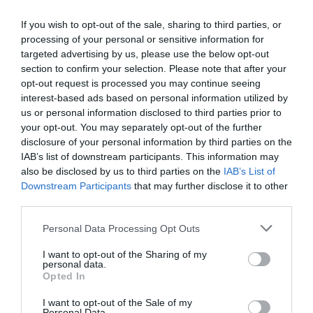
19 μήνες
If you wish to opt-out of the sale, sharing to third parties, or
Ξεκίνησαν τα γυρίσματα του «Grown Ups 3» – Ο Άνταμ
processing of your personal or sensitive information for
Σάντλερ ξανά με την αγαπημένη παρέα
targeted advertising by us, please use the below opt-out
section to confirm your selection. Please note that after your
Νέα υπόθεση «καίει» τον Ινφαντίνο: Καταγγελίες για
opt-out request is processed you may continue seeing
εξαψήφια αποζημίωση από την UEFA σε γυναίκα με την
interest-based ads based on personal information utilized by
οποία φέρεται να είχε σχέση
us or personal information disclosed to third parties prior to
your opt-out. You may separately opt-out of the further
e-ΕΦΚΑ – ΔΥΠΑ: Πληρωμές 56,7 εκατ. ευρώ έως τις 14
disclosure of your personal information by third parties on the
Αυγούστου – Ποιοι πάνε «ταμείο»
IAB’s list of downstream participants. This information may
also be disclosed by us to third parties on the
IAB’s List of
Τα επικίνδυνα σχέδια Πούτιν για επίθεση στο ΝΑΤΟ – Το
Downstream Participants
that may further disclose it to other
εφιαλτικό σενάριο που τρέμει η Ευρώπη
third parties.
Please note that this website/app uses one or more Google
Personal Data Processing Opt Outs
ΟΛΕΣ ΟΙ ΕΙΔΗΣΕΙΣ →
services and may gather and store information including but
not limited to your visit or usage behaviour. You may click to
I want to opt-out of the Sharing of my
διαβάστε ακόμη
personal data.
grant or deny consent to Google and its third-party tags to
Opted In
use your data for below specified purposes in below Google
consent section.
I want to opt-out of the Sale of my
Personal Data.