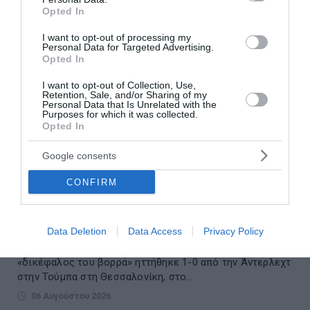
Opted In
I want to opt-out of processing my
Personal Data for Targeted Advertising.
Opted In
I want to opt-out of Collection, Use,
Retention, Sale, and/or Sharing of my
Personal Data that Is Unrelated with the
Purposes for which it was collected.
Opted In
Google consents
CONFIRM
Δυσκόλεψε η πρόκριση για τον ΠΑΟΚ – Ήττα
1-0 από την Άντερλεχτ στην Τούμπα
Data Deletion
Data Access
Privacy Policy
Η υπόθεση πρόκριση στα play offs των προκριματικών
του Europa League δυσκόλεψε για τον ΠΑΟΚ. Ο
«δικέφαλος του βορρά» ηττήθηκε 1-0 από την Άντερλεχτ
στην Τούμπα στη Θεσσαλονίκη, στο...
06 Αυγούστου 2026