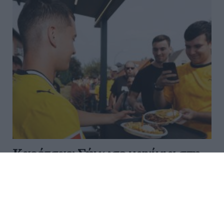
Καρέτσας: Σήκωσε μανίκια στη
Ντόρτμουντ και γνώρισε την
«τρέλα» των Βεστφαλών
Ο Κωνσταντίνος Καρέτσας ανακοινώθηκε από την
Ντόρτμουντ και… σήκωσε μανίκια, αφού την Τετάρτη