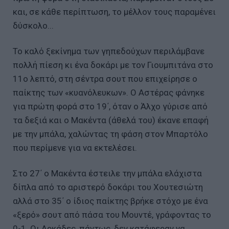
και, σε κάθε περίπτωση, το μέλλον τους παραμένει
δύσκολο...
Το καλό ξεκίνημα των γηπεδούχων περιλάμβανε
πολλή πίεση κι ένα δοκάρι με τον Γιουμπιτάνα στο
11ο λεπτό, στη σέντρα σουτ που επιχείρησε ο
παίκτης των «κυανόλευκων». Ο Αστέρας φάνηκε
για πρώτη φορά στο 19΄, όταν ο Άλχο γύρισε από
τα δεξιά και ο Μακέντα (άθελά του) έκανε επαφή
με την μπάλα, χαλώντας τη φάση στον Μπαρτόλο
που περίμενε για να εκτελέσει.
Στο 27΄ ο Μακέντα έστειλε την μπάλα ελάχιστα
δίπλα από το αριστερό δοκάρι του Χουτεσιώτη
αλλά στο 35΄ ο ίδιος παίκτης βρήκε στόχο με ένα
«ξερό» σουτ από πάσα του Μουντέ, γράφοντας το
0-1. Οι Αρκάδες, πάντως, δεν κατάφεραν να