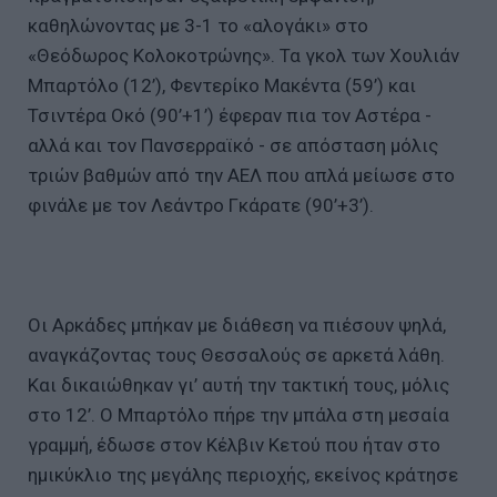
καθηλώνοντας με 3-1 το «αλογάκι» στο
«Θεόδωρος Κολοκοτρώνης». Τα γκολ των Χουλιάν
Μπαρτόλο (12’), Φεντερίκο Μακέντα (59’) και
Τσιντέρα Οκό (90’+1’) έφεραν πια τον Αστέρα -
αλλά και τον Πανσερραϊκό - σε απόσταση μόλις
τριών βαθμών από την ΑΕΛ που απλά μείωσε στο
φινάλε με τον Λεάντρο Γκάρατε (90’+3’).
Οι Αρκάδες μπήκαν με διάθεση να πιέσουν ψηλά,
αναγκάζοντας τους Θεσσαλούς σε αρκετά λάθη.
Και δικαιώθηκαν γι’ αυτή την τακτική τους, μόλις
στο 12’. Ο Μπαρτόλο πήρε την μπάλα στη μεσαία
γραμμή, έδωσε στον Κέλβιν Κετού που ήταν στο
ημικύκλιο της μεγάλης περιοχής, εκείνος κράτησε