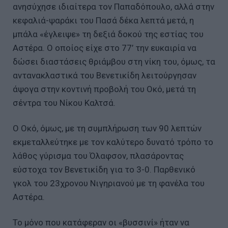
ανησύχησε ιδιαίτερα τον Παπαδόπουλο, αλλά στην
κεφαλιά-ψαράκι του Πασά δέκα λεπτά μετά, η
μπάλα «έγλειψε» τη δεξιά δοκού της εστίας του
Αστέρα. Ο οποίος είχε στο 77’ την ευκαιρία να
δώσει διαστάσεις θριάμβου στη νίκη του, όμως, τα
αντανακλαστικά του Βενετικίδη λειτούργησαν
άψογα στην κοντινή προβολή του Οκό, μετά τη
σέντρα του Νίκου Καλτσά.
Ο Οκό, όμως, με τη συμπλήρωση των 90 λεπτών
εκμεταλλεύτηκε με τον καλύτερο δυνατό τρόπο το
λάθος γύρισμα του Όλαφσον, πλασάροντας
εύστοχα τον Βενετικίδη για το 3-0. Παρθενικό
γκολ του 23χρονου Νιγηριανού με τη φανέλα του
Αστέρα.
Το μόνο που κατάφεραν οι «βυσσινί» ήταν να