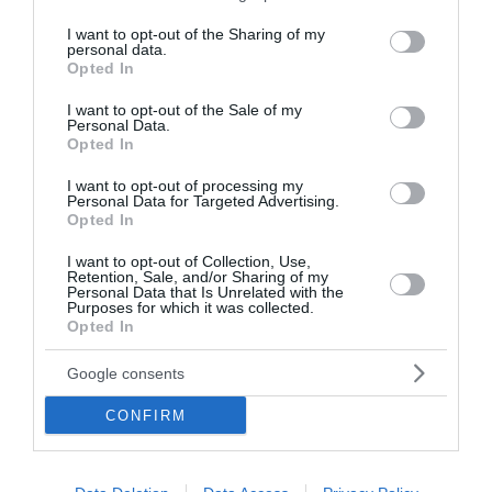
services and may gather and store information including but
not limited to your visit or usage behaviour. You may click to
I want to opt-out of the Sharing of my
personal data.
grant or deny consent to Google and its third-party tags to
Opted In
use your data for below specified purposes in below Google
consent section.
I want to opt-out of the Sale of my
Personal Data.
Opted In
I want to opt-out of processing my
Personal Data for Targeted Advertising.
Opted In
I want to opt-out of Collection, Use,
Retention, Sale, and/or Sharing of my
Personal Data that Is Unrelated with the
Purposes for which it was collected.
Opted In
Παγκόσμιο Πρωτάθλημα Κωπηλασίας:
Google consents
Αργυρό μετάλλιο για Χιώτη και Αλεξίου
CONFIRM
Σημαντική διάκριση πέτυχαν ο Γιώργος Χιώτης και ο
Απόστολος Σταύρος Αλεξίου, στο Παγκόσμιο
Πρωτάθλημα Κωπηλασίας Εφήβων-Νεανίδων, που