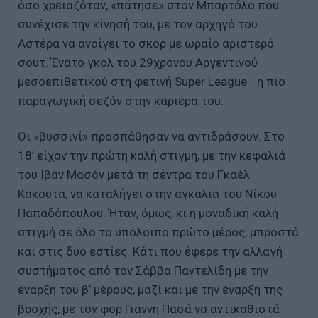
όσο χρειαζόταν, «πάτησε» στον Μπαρτόλο που
συνέχισε την κίνησή του, με τον αρχηγό του
Αστέρα να ανοίγει το σκορ με ωραίο αριστερό
σουτ. Ένατο γκολ του 29χρονου Αργεντινού
μεσοεπιθετικού στη φετινή Super League - η πιο
παραγωγική σεζόν στην καριέρα του.
Οι «βυσσινί» προσπάθησαν να αντιδράσουν. Στο
18’ είχαν την πρώτη καλή στιγμή, με την κεφαλιά
του Ιβάν Μασόν μετά τη σέντρα του Γκαέλ
Κακουτά, να καταλήγει στην αγκαλιά του Νίκου
Παπαδόπουλου. Ήταν, όμως, κι η μοναδική καλή
στιγμή σε όλο το υπόλοιπο πρώτο μέρος, μπροστά
και στις δυο εστίες. Κάτι που έφερε την αλλαγή
συστήματος από τον Σάββα Παντελίδη με την
έναρξη του β’ μέρους, μαζί και με την έναρξη της
βροχής, με τον φορ Γιάννη Πασά να αντικαθιστά