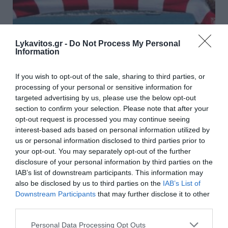
Lykavitos.gr -
Do Not Process My Personal
Information
If you wish to opt-out of the sale, sharing to third parties, or
processing of your personal or sensitive information for
targeted advertising by us, please use the below opt-out
section to confirm your selection. Please note that after your
opt-out request is processed you may continue seeing
interest-based ads based on personal information utilized by
O Ολυμπιακός ανακοίνωσε τον γιο του
us or personal information disclosed to third parties prior to
your opt-out. You may separately opt-out of the further
Τζιοβάνι και τον Δημήτρη Ρέτσο
disclosure of your personal information by third parties on the
IAB’s list of downstream participants. This information may
Ο Ολυμπιακός ανακοίνωσε δύο μεταγραφές για τη
also be disclosed by us to third parties on the
IAB’s List of
δεύτερη ομάδα ομάδα του συλλόγου. Οι «ερυθρόλευκοι»
Downstream Participants
that may further disclose it to other
ανακοίνωσαν την επιστροφή του 22χρονου κεντρικού
third parties.
αμυντικού Δημήτρη Ρέτσου, ο οποίο...
07 Αυγούστου 2026
Please note that this website/app uses one or more Google
Personal Data Processing Opt Outs