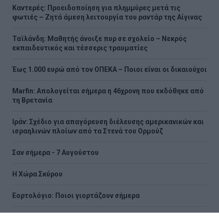
Καντερές: Προειδοποίηση για πλημμύρες μετά τις
φωτιές – Ζητά άμεση λειτουργία του ραντάρ της Αίγινας
Ταϊλάνδη: Μαθητής άνοιξε πυρ σε σχολείο – Νεκρός
εκπαιδευτικός και τέσσερις τραυματίες
Έως 1.000 ευρώ από τον ΟΠΕΚΑ – Ποιοι είναι οι δικαιούχοι
Marfin: Απολογείται σήμερα η 46χρονη που εκδόθηκε από
τη Βρετανία
Ιράν: Σχέδιο για απαγόρευση διέλευσης αμερικανικών και
ισραηλινών πλοίων από τα Στενά του Ορμούζ
Σαν σήμερα - 7 Αυγούστου
Η Χώρα Σκύρου
Εορτολόγιο: Ποιοι γιορτάζουν σήμερα
Πώς το πράσινο τσάι μπορεί να υποστηρίξει την υγεία