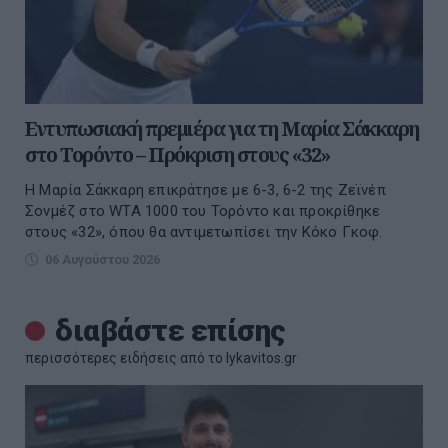
Εντυπωσιακή πρεμιέρα για τη Μαρία Σάκκαρη
στο Τορόντο – Πρόκριση στους «32»
Η Μαρία Σάκκαρη επικράτησε με 6-3, 6-2 της Ζεϊνέπ
Σονμέζ στο WTA 1000 του Τορόντο και προκρίθηκε
στους «32», όπου θα αντιμετωπίσει την Κόκο Γκοφ.
06 Αυγούστου 2026
διαβάστε επίσης
περισσότερες ειδήσεις από το lykavitos.gr