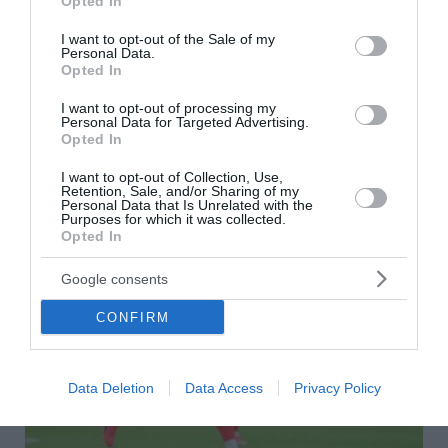
Opted In
ΠΑΟΚ – Άντερλεχτ: Σέντρα στις 20:45 για τον
use your data for below specified purposes in below Google
τρίτο προκριματικό του Europa League
consent section.
I want to opt-out of the Sale of my
Personal Data.
Ο ΠΑΟΚ θέλει τη νίκη στην πρώτη αναμέτρηση με την
Opted In
Άντερλεχτ στο γήπεδο της Τούμπας, προκειμένου να
I want to opt-out of processing my
κάνει το πρώτο και καθοριστικό βήμα, για την πρόκριση
Personal Data for Targeted Advertising.
στα πλέι οφ του Europa Leag...
Opted In
06 Αυγούστου 2026
I want to opt-out of Collection, Use,
Retention, Sale, and/or Sharing of my
Personal Data that Is Unrelated with the
Purposes for which it was collected.
Opted In
Google consents
CONFIRM
Data Deletion
Data Access
Privacy Policy