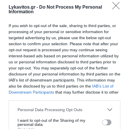
του ήπατος
Lykavitos.gr -
Do Not Process My Personal
Information
ΟΛΕΣ ΟΙ ΕΙΔΗΣΕΙΣ →
If you wish to opt-out of the sale, sharing to third parties, or
διαβάστε ακόμη
processing of your personal or sensitive information for
targeted advertising by us, please use the below opt-out
section to confirm your selection. Please note that after your
opt-out request is processed you may continue seeing
interest-based ads based on personal information utilized by
us or personal information disclosed to third parties prior to
your opt-out. You may separately opt-out of the further
disclosure of your personal information by third parties on the
IAB’s list of downstream participants. This information may
also be disclosed by us to third parties on the
IAB’s List of
Downstream Participants
that may further disclose it to other
third parties.
Please note that this website/app uses one or more Google
Personal Data Processing Opt Outs
services and may gather and store information including but
not limited to your visit or usage behaviour. You may click to
I want to opt-out of the Sharing of my
personal data.
grant or deny consent to Google and its third-party tags to