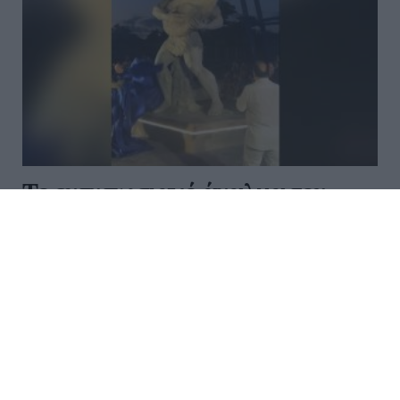
Το εντυπωσιακό άγαλμα του
Τίτορμου στο γήπεδο του
Παναιτωλικού (Video)
Ο Παναιτωλικός αποκάλυψε στον περιβάλλοντα
χώρο του γηπέδου της στο Αγρίνιο το επιβλητικό
άγαλμα του Τίτορμου, που είναι το σύμβολο της
ομάδας. Ένα άγαλμα ύψους 4 μέτρων που θα συνδέει
για πάντα το γήπεδο, τ...
22:20 | 04 Αυγούστου 2026
Αθλητισμός