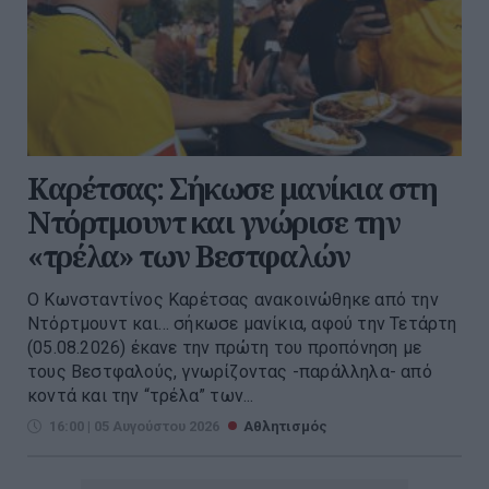
Καρέτσας: Σήκωσε μανίκια στη
Ντόρτμουντ και γνώρισε την
«τρέλα» των Βεστφαλών
Ο Κωνσταντίνος Καρέτσας ανακοινώθηκε από την
Ντόρτμουντ και… σήκωσε μανίκια, αφού την Τετάρτη
(05.08.2026) έκανε την πρώτη του προπόνηση με
τους Βεστφαλούς, γνωρίζοντας -παράλληλα- από
κοντά και την “τρέλα” των...
16:00 | 05 Αυγούστου 2026
Αθλητισμός