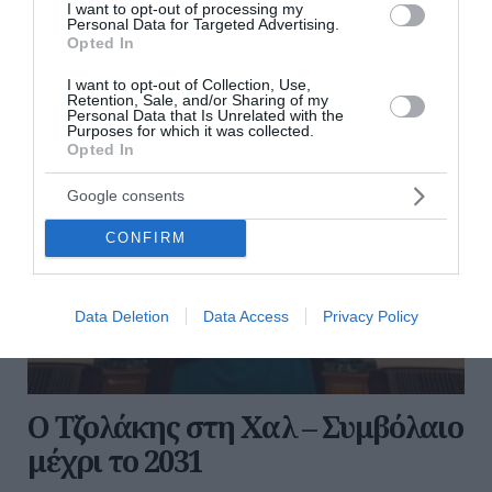
I want to opt-out of processing my
διαβάστε επίσης
Personal Data for Targeted Advertising.
Opted In
περισσότερες ειδήσεις από το lykavitos.gr
I want to opt-out of Collection, Use,
Retention, Sale, and/or Sharing of my
Personal Data that Is Unrelated with the
Purposes for which it was collected.
Opted In
Google consents
CONFIRM
Data Deletion
Data Access
Privacy Policy
Ο Τζολάκης στη Χαλ – Συμβόλαιο
μέχρι το 2031