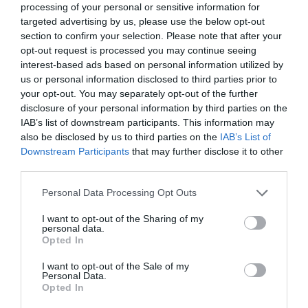
processing of your personal or sensitive information for
targeted advertising by us, please use the below opt-out
section to confirm your selection. Please note that after your
opt-out request is processed you may continue seeing
interest-based ads based on personal information utilized by
us or personal information disclosed to third parties prior to
your opt-out. You may separately opt-out of the further
disclosure of your personal information by third parties on the
IAB’s list of downstream participants. This information may
also be disclosed by us to third parties on the
IAB’s List of
Downstream Participants
that may further disclose it to other
third parties.
Στη Βουλγαρία θα κριθεί η πρόκριση για τον
Παναθηναϊκό, 1-1 με την ΤΣΣΚΑ 1948
Please note that this website/app uses one or more Google
Personal Data Processing Opt Outs
services and may gather and store information including but
Τα εύκολα, δύσκολα έκανε ο Παναθηναϊκός και πλέον θα
not limited to your visit or usage behaviour. You may click to
I want to opt-out of the Sharing of my
παλέψει στη Βουλγαρία για την πρόκριση στα Play Offs
personal data.
grant or deny consent to Google and its third-party tags to
Opted In
των προκριματικών του Conference League. O
use your data for below specified purposes in below Google
Παναθηναϊκός αναδείχθηκε ισό...
consent section.
I want to opt-out of the Sale of my
05 Αυγούστου 2026
Personal Data.
Opted In