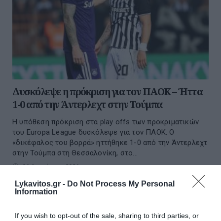
Δυσκόλεψε η πρόκριση για τον ΠΑΟΚ – Ήττα
1-0 από την Άντερλεχτ στην Τούμπα
Η υπόθεση πρόκριση στα play offs των προκριματικών
του Europa League δυσκόλεψε για τον ΠΑΟΚ. Ο
«δικέφαλος του βορρά» ηττήθηκε 1-0 από την Άντερλεχτ
στην Τούμπα στη Θεσσαλονίκη, στο...
06 Αυγούστου 2026
Lykavitos.gr -
Do Not Process My Personal
Information
If you wish to opt-out of the sale, sharing to third parties, or