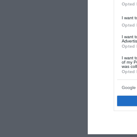
Opted 
I want t
Opted 
I want 
Advertis
Opted 
I want t
of my P
was col
Opted 
Google 