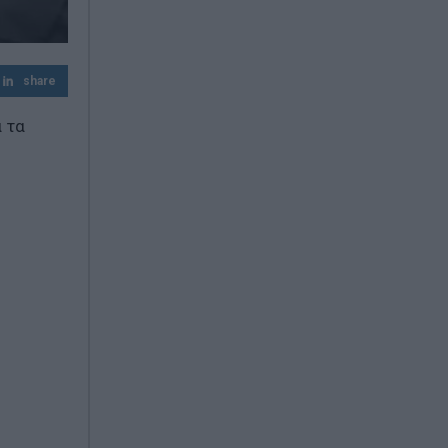
share
 τα