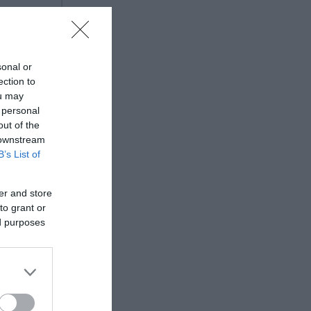
sonal or
ection to
ou may
 personal
ιριστές
out of the
 downstream
B’s List of
er and store
to grant or
ed purposes