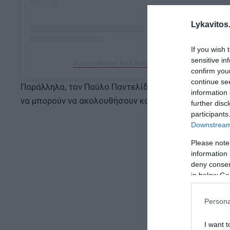
Lykavitos.
If you wish 
sensitive in
A post shared by Kifisia FC - ΠΑΕ Κηφισιά (@kifi
confirm you
continue se
Παράλληλα, τον Παύλο Παντελίδη συνεχάρη και ο ΠΣ
information 
να μπορούν να ακολουθήσουν και ακαδημαϊκή καριέρ
further disc
participants
Downstream 
Please note
information 
deny consent
in below Go
Persona
I want t