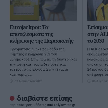
Eurojackpot: Τα
Επίσημο:
αποτελέσματα της
στην ΑΕ
κλήρωσης της Παρασκευής
το 2030
Πραγματοποιήθηκε το βράδυ της
Η ΑΕΚ ολοκλ
Πέμπτης η κλήρωση 253 του
ακόμα μετεγ
Eurojackpot. Στην πρώτη, τη δεύτερη και
καλοκαίρι, 
την τρίτη κατηγορία δεν βρέθηκαν
απόκτηση το
τυχεροί στην Ελλάδα. Στην τέταρτη
24χρονος δ
κατηγορία α...
υπέγραψε συ
07 Αυγούστου 2026
06 Αυγούσ
διαβάστε επίσης
περισσότερες ειδήσεις από το lykavitos.gr