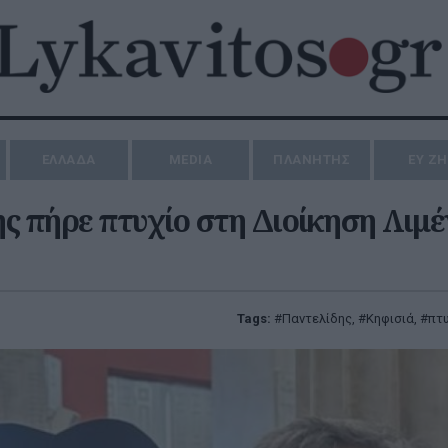
ΕΛΛΑΔΑ
MEDIA
ΠΛΑΝΗΤΗΣ
ΕΥ Ζ
ς πήρε πτυχίο στη Διοίκηση Λιμ
Tags:
Παντελίδης
,
Κηφισιά
,
πτ