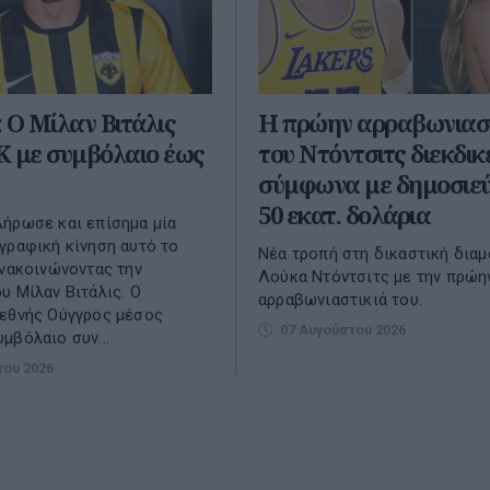
 Ο Μίλαν Βιτάλις
Η πρώην αρραβωνιαστ
Κ με συμβόλαιο έως
του Ντόντσιτς διεκδικε
σύμφωνα με δημοσιε
50 εκατ. δολάρια
ήρωσε και επίσημα μία
γραφική κίνηση αυτό το
Νέα τροπή στη δικαστική διαμ
ανακοινώνοντας την
Λούκα Ντόντσιτς με την πρώη
υ Μίλαν Βιτάλις. Ο
αρραβωνιαστικιά του.
ιεθνής Ούγγρος μέσος
07 Αυγούστου 2026
μβόλαιο συν...
του 2026