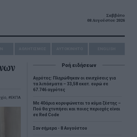
Σαββάτο
08 Αυγούστου 2026
ΗΝ
ΑΘΛΗΤΙΣΜΟΣ
AYTOKINHTO
ENGLISH
ένων
Ροή ειδήσεων
Αγρότες: Πληρώθηκαν οι ενισχύσεις για
τα λιπάσματα – 33,58 εκατ. ευρώ σε
67.746 αγρότες
υχίο
,
ΕΚΠΑ
Με 40άρια κορυφώνεται το κύμα ζέστης –
Πού θα χτυπήσει και ποιες περιοχές είναι
σε Red Code
Σαν σήμερα - 8 Αυγούστου