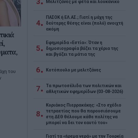
3
Μελιτζάνες με φέτα και λουκάνικο
ΠΑΣΟΚ ή ΕΛ.ΑΣ.; Γιατί η μάχη της
4
δεύτερης θέσης είναι (πολύ) ανοιχτή
ακόμη
ικιά
ί,
Εφημερίδα «Εστία»: Όταν η
5
δημοσιογραφία βάζει τα χέρια της
ύματα,
και βγάζει τα μάτια της
6
Κοτόπουλο με μελιτζάνες
άχη του
ν
Τα πρωτοσέλιδα των πολιτικών και
7
αθλητικών εφημερίδων (03-08-2026)
Κυριάκος Πιερρακάκης: «Στο σχέδιο
τετραετίας που θα παρουσιάσουμε
8
στη ΔΕΘ θέλουμε κάθε πολίτης να
μπορεί να δει τον εαυτό του»
Γιατί τα «ήρεμα νερά» με την Τουρκία