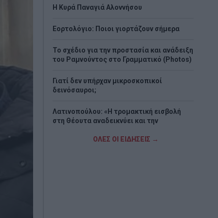
H Κυρά Παναγιά Αλοννήσου
Εορτολόγιο: Ποιοι γιορτάζουν σήμερα
Το σχέδιο για την προστασία και ανάδειξη
του Ραμνούντος στο Γραμματικό (Photos)
Γιατί δεν υπήρχαν μικροσκοπικοί
δεινόσαυροι;
Λατινοπούλου: «Η τρομακτική εισβολή
στη Θέουτα αναδεικνύει και την
ανυπαρξία της Ε.Ε.»
ΟΛΕΣ ΟΙ ΕΙΔΗΣΕΙΣ →
Voucher για smartphones: Το ποσό, οι
συσκευές, οι δικαιούχοι και η διαδικασία
Φωτιά σε Αττική και Βοιωτία: Οι φλόγες
απελευθέρωσαν ενέργεια ίση με έξι
βόμβες Χιροσίμα