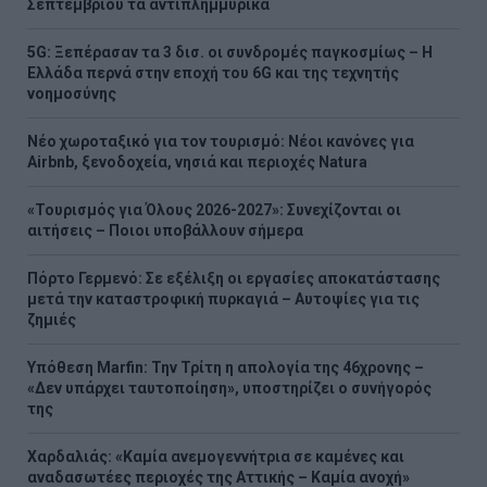
Σεπτεμβρίου τα αντιπλημμυρικά
5G: Ξεπέρασαν τα 3 δισ. οι συνδρομές παγκοσμίως – Η
Ελλάδα περνά στην εποχή του 6G και της τεχνητής
νοημοσύνης
Νέο χωροταξικό για τον τουρισμό: Νέοι κανόνες για
Airbnb, ξενοδοχεία, νησιά και περιοχές Natura
«Τουρισμός για Όλους 2026-2027»: Συνεχίζονται οι
αιτήσεις – Ποιοι υποβάλλουν σήμερα
Πόρτο Γερμενό: Σε εξέλιξη οι εργασίες αποκατάστασης
μετά την καταστροφική πυρκαγιά – Αυτοψίες για τις
ζημιές
Υπόθεση Marfin: Την Τρίτη η απολογία της 46χρονης –
«Δεν υπάρχει ταυτοποίηση», υποστηρίζει ο συνήγορός
της
Χαρδαλιάς: «Καμία ανεμογεννήτρια σε καμένες και
αναδασωτέες περιοχές της Αττικής – Καμία ανοχή»