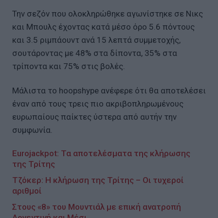
Την σεζόν που ολοκληρώθηκε αγωνίστηκε σε Νικς
και Μπουλς έχοντας κατά μέσο όρο 5.6 πόντους
και 3.5 ριμπάουντ ανά 15 λεπτά συμμετοχής,
σουτάροντας με 48% στα δίποντα, 35% στα
τρίποντα και 75% στις βολές.
Μάλιστα το hoopshype ανέφερε ότι θα αποτελέσει
έναν από τους τρεις πιο ακριβοπληρωμένους
ευρωπαίους παίκτες ύστερα από αυτήν την
συμφωνία.
Εurojackpot: Τα αποτελέσματα της κλήρωσης
της Τρίτης
Τζόκερ: Η κλήρωση της Τρίτης – Οι τυχεροί
αριθμοί
Στους «8» του Μουντιάλ με επική ανατροπή
Αργεντινή και Μέσι