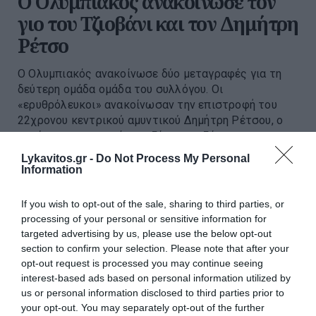
O Ολυμπιακός ανακοίνωσε τον
γιο του Τζιοβάνι και τον Δημήτρη
Ρέτσο
Ο Ολυμπιακός ανακοίνωσε δύο μεταγραφές για τη
δεύτερη ομάδα ομάδα του συλλόγου. Οι
«ερυθρόλευκοι» ανακοίνωσαν την επιστροφή του
22χρονου κεντρικού αμυντικού Δημήτρη Ρέτσου, ο
οποίος την περασμένη σεζόν αγωνιζότ...
20:03 | 07 Αυγούστου 2026
Αθλητισμός
Lykavitos.gr -
Do Not Process My Personal
Information
If you wish to opt-out of the sale, sharing to third parties, or
processing of your personal or sensitive information for
targeted advertising by us, please use the below opt-out
section to confirm your selection. Please note that after your
opt-out request is processed you may continue seeing
interest-based ads based on personal information utilized by
us or personal information disclosed to third parties prior to
your opt-out. You may separately opt-out of the further