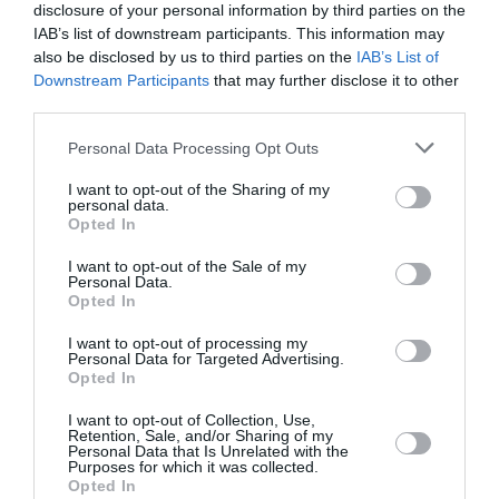
disclosure of your personal information by third parties on the
IAB’s list of downstream participants. This information may
also be disclosed by us to third parties on the
IAB’s List of
Downstream Participants
that may further disclose it to other
third parties.
Καρέτσας: Σήκωσε μανίκια στη
Please note that this website/app uses one or more Google
Personal Data Processing Opt Outs
services and may gather and store information including but
Ντόρτμουντ και γνώρισε την
not limited to your visit or usage behaviour. You may click to
I want to opt-out of the Sharing of my
personal data.
«τρέλα» των Βεστφαλών
grant or deny consent to Google and its third-party tags to
Opted In
use your data for below specified purposes in below Google
consent section.
Ο Κωνσταντίνος Καρέτσας ανακοινώθηκε από την
I want to opt-out of the Sale of my
Personal Data.
Ντόρτμουντ και… σήκωσε μανίκια, αφού την Τετάρτη
Opted In
(05.08.2026) έκανε την πρώτη του προπόνηση με
τους Βεστφαλούς, γνωρίζοντας -παράλληλα- από
I want to opt-out of processing my
Personal Data for Targeted Advertising.
κοντά και την “τρέλα” των...
Opted In
16:00 | 05 Αυγούστου 2026
Αθλητισμός
I want to opt-out of Collection, Use,
Retention, Sale, and/or Sharing of my
Personal Data that Is Unrelated with the
Purposes for which it was collected.
Opted In