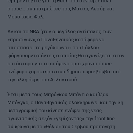
Ομπράντοβιτς για τη θέση του σέντερ, δίπλα
στους... συμπατριώτες του, Ματίας Λεσόρ και
Μουστάφα Φαλ.
Αν και το ΝΒΑ ήταν ο μεγάλος αντίπαλος των
«πρασίνων», ο Παναθηναϊκός κατάφερε να
αποσπάσει το μεγάλο «ναι» του Γάλλου
φόργουορντ/σέντερ, ο οποίος θα αγωνίζεται στον
επτάστερο για τα επόμενα τρία χρόνια όπως
ανέφερε χαρακτηριστικά δημοσίευμα-βόμβα από
την άλλη άκρη του Ατλαντικού.
Έτσι μετά τους Μπράνκου Μπάντιο και Ίζακ
Μπόνγκα, ο Παναθηναϊκός ολοκληρώνει και την 3η
μεταγραφική του κίνηση ενόψει της νέας
αγωνιστικής σεζόν «γεμίζοντας» την front line
σύμφωνα με τα «θέλω» του Σέρβου προπονητη.