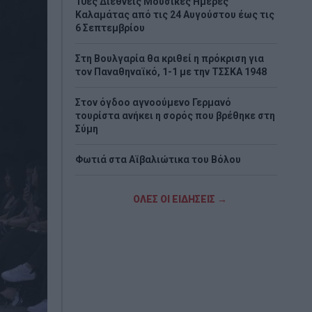
10ες Διεθνείς Μουσικές Ημέρες
Καλαμάτας από τις 24 Αυγούστου έως τις
6 Σεπτεμβρίου
Στη Βουλγαρία θα κριθεί η πρόκριση για
τον Παναθηναϊκό, 1-1 με την ΤΣΣΚΑ 1948
Στον όγδοο αγνοούμενο Γερμανό
τουρίστα ανήκει η σορός που βρέθηκε στη
Σύμη
Φωτιά στα Αϊβαλιώτικα του Βόλου
Λόττο: Τα αποτελέσματα της κλήρωσης
ΟΛΕΣ ΟΙ ΕΙΔΗΣΕΙΣ →
της Τετάρτης
«Τουρισμός για Όλους»: Ξεκίνησαν οι
αιτήσεις με βάση τον ΑΦΜ – Οι
ημερομηνίες