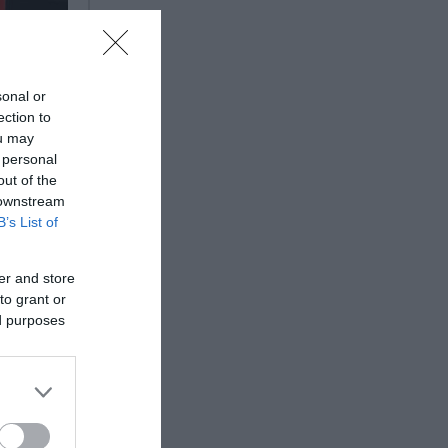
sonal or
ection to
ou may
 personal
out of the
 downstream
B’s List of
er and store
to grant or
ed purposes