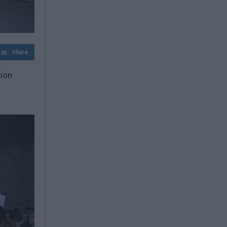
share
ion