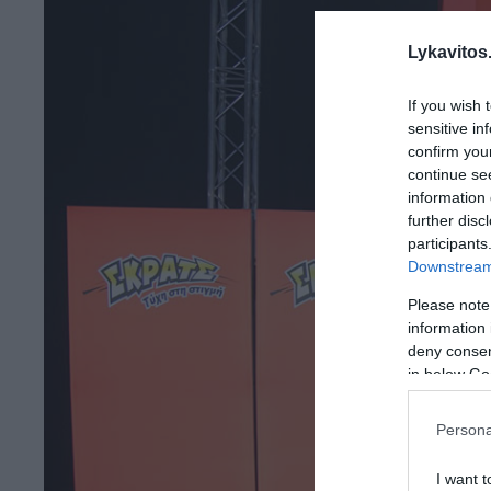
Lykavitos.
If you wish 
sensitive in
confirm you
continue se
information 
further disc
participants
Downstream 
Please note
information 
deny consent
in below Go
Persona
I want t