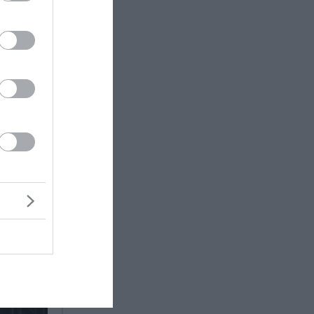
ΡΑΤΣ, το
α New
ς,