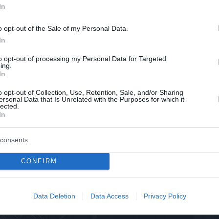
In
o opt-out of the Sale of my Personal Data.
In
to opt-out of processing my Personal Data for Targeted
ing.
In
εται στο photobooth του ΣΚΡΑΤΣ
o opt-out of Collection, Use, Retention, Sale, and/or Sharing
ersonal Data that Is Unrelated with the Purposes for which it
lected.
In
ion σκηνή της Αθήνας, επέστρεψε εφέτος με χορηγό το ΣΚ
ες. Μάλιστα, το δημοφιλές παιχνίδι πρωταγωνίστησε στ
consents
χεδιαστών παρουσίασε τις πρώτες, γεμάτες φρέσκες ιδέε
CONFIRM
Data Deletion
Data Access
Privacy Policy