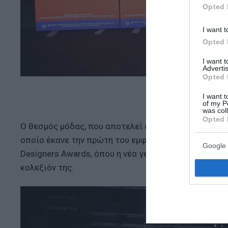
Opted 
I want t
Opted 
I want 
Advertis
Opted 
Κόσμος φωτογραφίζ
I want t
of my P
was col
Opted 
Ο θεσμός μόδας, που αποτελεί ορόσημο για τη fash
οποίο έκανε την πρώτη του εμφάνιση στις πασαρέλ
Google 
Designers Awards, όπου η νέα γενιά ταλαντούχων σ
κολεξιόν της.