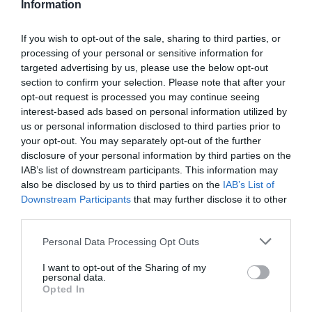
Information
If you wish to opt-out of the sale, sharing to third parties, or
processing of your personal or sensitive information for
targeted advertising by us, please use the below opt-out
section to confirm your selection. Please note that after your
opt-out request is processed you may continue seeing
interest-based ads based on personal information utilized by
us or personal information disclosed to third parties prior to
your opt-out. You may separately opt-out of the further
disclosure of your personal information by third parties on the
IAB’s list of downstream participants. This information may
also be disclosed by us to third parties on the
IAB’s List of
Downstream Participants
that may further disclose it to other
Ο Τζολάκης στη Χαλ – Συμβόλαιο μέχρι το 2031
third parties.
Παίχτης της Χαλ και επίσημα είναι πλέον ο Κωνσταντής
Please note that this website/app uses one or more Google
Personal Data Processing Opt Outs
Τζολάκης. Η αγγλική ομάδα ανακοίνωσε την απόκτηση
services and may gather and store information including but
του Έλληνα τερματοφύλακα από τον Ολυμπιακό. Μετά
not limited to your visit or usage behaviour. You may click to
I want to opt-out of the Sharing of my
από μια άκρως επιτυχημένη πο...
personal data.
grant or deny consent to Google and its third-party tags to
Opted In
05 Αυγούστου 2026
use your data for below specified purposes in below Google
consent section.