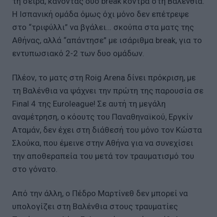
τη σειρά, κάνοντας δυο break κόντρα στη Βαλένθια.
Η Ισπανική ομάδα όμως όχι μόνο δεν επέτρεψε
στο “τριφύλλι” να βγάλει… σκούπα στα ματς της
Αθήνας, αλλά “απάντησε” με ισάριθμα break, για το
εντυπωσιακό 2-2 των δυο ομάδων.
Πλέον, το ματς στη Roig Arena δίνει πρόκριση, με
τη Βαλένθια να ψάχνει την πρώτη της παρουσία σε
Final 4 της Euroleague! Σε αυτή τη μεγάλη
αναμέτρηση, ο κόουτς του Παναθηναϊκού, Εργκίν
Αταμάν, δεν έχει στη διάθεσή του μόνο τον Κώστα
Σλούκα, που έμεινε στην Αθήνα για να συνεχίσει
την αποθεραπεία του μετά τον τραυματισμό του
στο γόνατο.
Από την άλλη, o Πέδρο Μαρτίνεθ δεν μπορεί να
υπολογίζει στη Βαλένθια στους τραυματίες