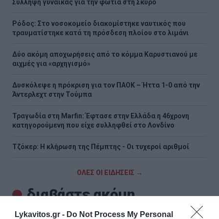
Σύλληψη γυναίκας για την φωτιά στη Σκύρο
Ρόδος: Στο νοσοκομείο διακομίστηκε ναυτικός που
τραυματίστηκε κατά τη πρόσδεση πλοίου στο λιμάνι
Δύο ακόμη αποχωρήσεις από το κόμμα Καρυστιανού με
αιχμές για «αρχηγισμό»
Δυσκόλεψε η πρόκριση για τον ΠΑΟΚ – Ήττα 1-0 από την
Άντερλεχτ στην Τούμπα
Τραγωδία στη Marfin: Έφτασε στην Ελλάδα η 46χρονη
κατηγορούμενη που είχε συλληφθεί στο Λονδίνο
Τζόκερ: Η κλήρωση της Πέμπτης - Οι τυχεροί αριθμοί
ΟΛΕΣ ΟΙ ΕΙΔΗΣΕΙΣ →
διαβάστε ακόμη
Lykavitos.gr -
Do Not Process My Personal