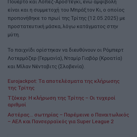
Πουέρτο και Λόπεζ-Αροστέγκι, ενώ αμφίβολη
είναι και η συμμετοχή του Μπράξτον Κι, ο οποίος
προπονήθηκε το πρωί της Τρίτης (12.05.2025) με
προστατευτική μάσκα, λόγω κατάγματος στην
μύτη.
Το παιχνίδι ορίστηκαν να διευθύνουν οι Ρόμπερτ
Λοτερμόζερ (Γερμανία), Νταμίρ Γιαβόρ (Κροατία)
και Μίλαν Νέντοβιτς (Σλοβενία).
Eurojackpot: Τα αποτελέσματα της κλήρωσης
της Τρίτης
Τζόκερ: Η κλήρωση της Τρίτης – Οι τυχεροί
αριθμοί
Αστέρας… σωτηρίας – Παρέμεινε ο Παναιτωλικός
– ΑΕΛ και Πανσερραϊκός για Super League 2