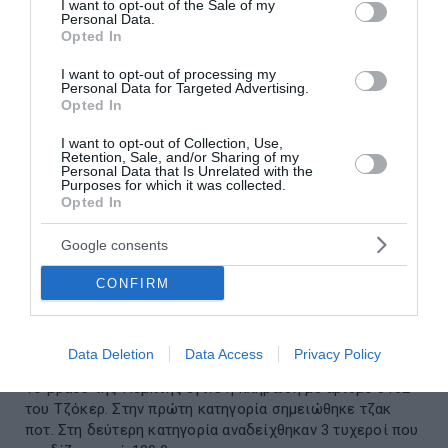
I want to opt-out of the Sale of my
Personal Data.
Opted In
I want to opt-out of processing my
Personal Data for Targeted Advertising.
Opted In
I want to opt-out of Collection, Use,
Retention, Sale, and/or Sharing of my
Personal Data that Is Unrelated with the
Purposes for which it was collected.
Opted In
Google consents
CONFIRM
Τζόκερ: Η κλήρωση της Πέμπτης - Οι τυχεροί
αριθμοί
Data Deletion
Data Access
Privacy Policy
Το βράδυ της Πέμπτης έγινε η κλήρωση με αριθμό 3102
του Τζόκερ. Στην πρώτη κατηγορία σημειώθηκε τζακ
ποτ. Στη δεύτερη κατηγορία αναδείχθηκαν 3 τυχεροί που