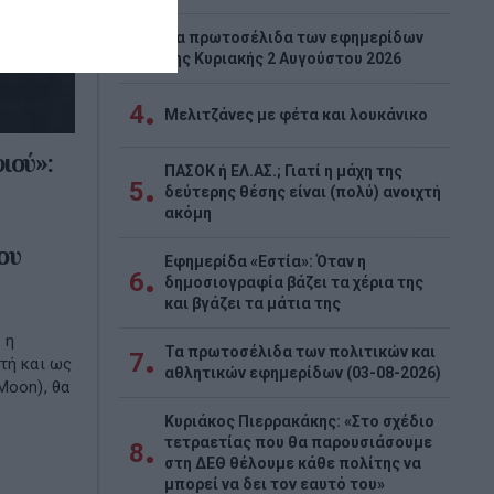
Tα πρωτοσέλιδα των εφημερίδων
3
της Κυριακής 2 Αυγούστου 2026
4
Μελιτζάνες με φέτα και λουκάνικο
ιού»:
ΠΑΣΟΚ ή ΕΛ.ΑΣ.; Γιατί η μάχη της
5
δεύτερης θέσης είναι (πολύ) ανοιχτή
ακόμη
ου
Εφημερίδα «Εστία»: Όταν η
6
δημοσιογραφία βάζει τα χέρια της
και βγάζει τα μάτια της
 η
Τα πρωτοσέλιδα των πολιτικών και
7
τή και ως
αθλητικών εφημερίδων (03-08-2026)
Moon), θα
Κυριάκος Πιερρακάκης: «Στο σχέδιο
τετραετίας που θα παρουσιάσουμε
8
στη ΔΕΘ θέλουμε κάθε πολίτης να
μπορεί να δει τον εαυτό του»