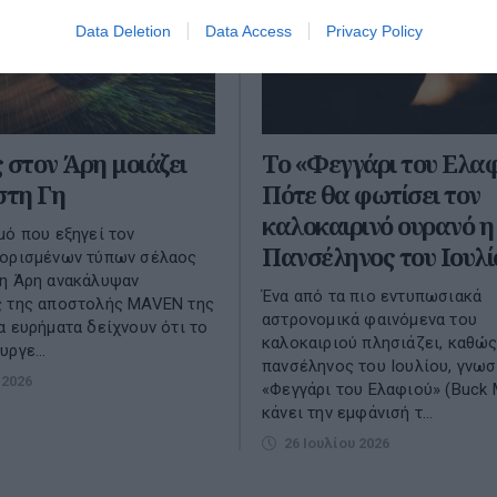
Data Deletion
Data Access
Privacy Policy
 στον Άρη μοιάζει
Το «Φεγγάρι του Ελαφ
στη Γη
Πότε θα φωτίσει τον
καλοκαιρινό ουρανό η
μό που εξηγεί τον
Πανσέληνος του Ιουλί
 ορισμένων τύπων σέλαος
τη Άρη ανακάλυψαν
Ένα από τα πιο εντυπωσιακά
ς της αποστολής MAVEN της
αστρονομικά φαινόμενα του
α ευρήματα δείχνουν ότι το
καλοκαιριού πλησιάζει, καθώς
ργε...
πανσέληνος του Ιουλίου, γνωσ
 2026
«Φεγγάρι του Ελαφιού» (Buck 
κάνει την εμφάνισή τ...
26 Ιουλίου 2026