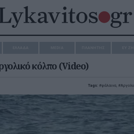
ΕΛΛΑΔΑ
MEDIA
ΠΛΑΝΗΤΗΣ
ΕΥ Ζ
γολικό κόλπο (Video)
Tags:
φάλαινα
,
Αργολι