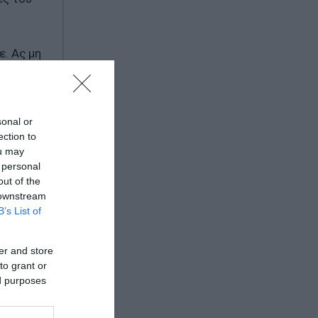
. Ας μη
η.
sonal or
ection to
ou may
 personal
out of the
 downstream
B’s List of
er and store
to grant or
ed purposes