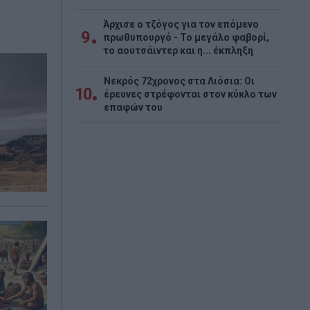
Άρχισε ο τζόγος για τον επόμενο
9
πρωθυπουργό - Το μεγάλο φαβορί,
το αουτσάιντερ και η... έκπληξη
Νεκρός 72χρονος στα Λιόσια: Οι
10
έρευνες στρέφονται στον κύκλο των
επαφών του