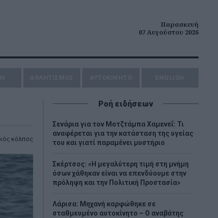
Παρασκευή
07 Αυγούστου 2026
ΗΝ
ΑΘΛΗΤΙΣΜΟΣ
AYTOKINHTO
ENGLISH
Ροή ειδήσεων
Σενάρια για τον Μοτζτάμπα Χαμενεΐ: Τι
αναφέρεται για την κατάσταση της υγείας
κός κόλπος
του και γιατί παραμένει μυστήριο
Σκέρτσος: «Η μεγαλύτερη τιμή στη μνήμη
όσων χάθηκαν είναι να επενδύουμε στην
πρόληψη και την Πολιτική Προστασία»
Λάρισα: Μηχανή καρφώθηκε σε
σταθμευμένο αυτοκίνητο – Ο αναβάτης