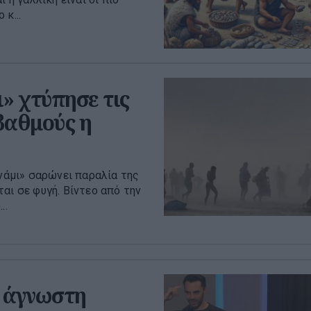
κ...
» χτύπησε τις
 βαθμούς η
υνάμι» σαρώνει παραλία της
αι σε φυγή. Βίντεο από την
..
 άγνωστη