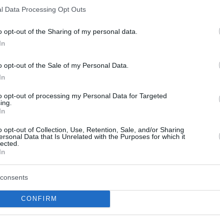
l Data Processing Opt Outs
ρι κυνηγά κατσαρίδα, η επική στιχομυθία με τη σύζυγό 
o opt-out of the Sharing of my personal data.
τιάνο - Βίντεο με... πόνο για... γέλια
In
αι οι συνέπειες της υπερθέρμανσης του πλανήτη
o opt-out of the Sale of my Personal Data.
In
to opt-out of processing my Personal Data for Targeted
ο Lykavitos.gr στο Google News
ing.
ώτοι όλες τις ειδήσεις
In
o opt-out of Collection, Use, Retention, Sale, and/or Sharing
ersonal Data that Is Unrelated with the Purposes for which it
lected.
In
consents
CONFIRM