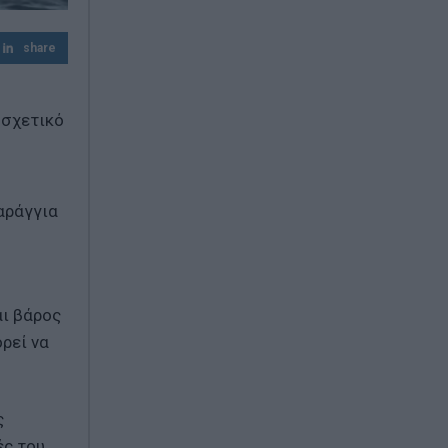
Greek Mafia: Συνελήφθη στη Γερμανία
βασικός εκτελεστής της ομάδας του
share
«Έντικ»
Μεγάλη έξοδος τουριστών από τους
Ευζώνους – Αυξήθηκαν σημαντικά οι
 σχετικό
διελεύσεις τον Αύγουστο
αράγγια
αι βάρος
ρεί να
ς
ές του