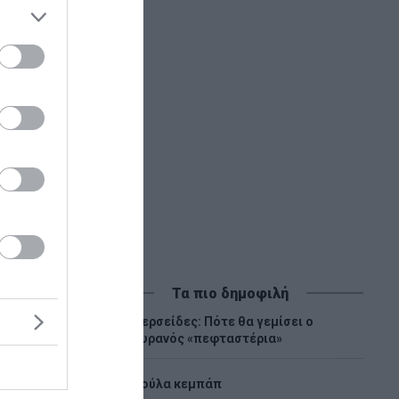
του
Τα πιο δημοφιλή
Περσείδες: Πότε θα γεμίσει ο
1
ουρανός «πεφταστέρια»
2
Λούλα κεμπάπ