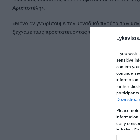
Αριστοτέλη».
«Μόνο αν γνωρίσουμε τον μοναδικό πλούτο των θαλ
ξεχνάμε πως προστατεύοντας τις θάλασσες, προστατ
Lykavitos.
If you wish 
sensitive in
confirm you
continue se
information 
further disc
participants
Downstream 
Please note
information 
deny consent
in below Go