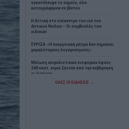
εγκατέλειψε το σημείο, όλα
καταγράφηκαν σε βίντεο
Η Αττική στο επίκεντρο του ιού του
Δυτικού Νείλου – Οι συμβουλές των
ειδικών
ΣΥΡΙΖΑ: «Η ενεργειακή ρήτρα δεν σημαίνει
χαμηλότερους λογαριασμούς»
Μείωση ασφαλιστικών εισφορών ύψους
240 εκατ. ευρώ ζητούν από την κυβέρνηση
οι έμποροι
ΟΛΕΣ ΟΙ ΕΙΔΗΣΕΙΣ →
Ιαπωνία: Το βίντεο που δείχνει τον
επαγγελματισμό των γιατρών σε ώρα
σεισμού
Έβελυν Μητροπούλου: Ασημένιο μετάλλιο
στο Παγκόσμιο Πρωτάθλημα Στίβου Κ20
με άλμα στα 6,44 μ.