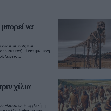
 μπορεί να
 ένας από τους πιο
saurus rex). H εκτιμώμενη
βλέψεις ...
ριν χίλια
0 γλώσσες. Η αγγλική, η
ι η γαλλική είναι οι πιο