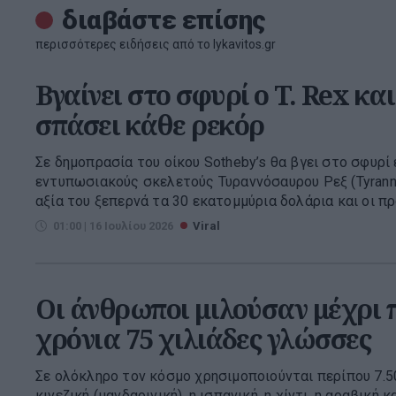
διαβάστε επίσης
περισσότερες ειδήσεις από το lykavitos.gr
Βγαίνει στο σφυρί ο T. Rex και
σπάσει κάθε ρεκόρ
Σε δημοπρασία του οίκου Sotheby’s θα βγει στο σφυρί
εντυπωσιακούς σκελετούς Τυραννόσαυρου Ρεξ (Tyranno
αξία του ξεπερνά τα 30 εκατομμύρια δολάρια και οι προ
01:00 | 16 Ιουλίου 2026
Viral
Οι άνθρωποι μιλούσαν μέχρι π
χρόνια 75 χιλιάδες γλώσσες
Σε ολόκληρο τον κόσμο χρησιμοποιούνται περίπου 7.50
κινεζική (μανδαρινική), η ισπανική, η χίντι, η αραβική κα