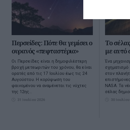
Περσείδες: Πότε θα γεμίσει ο
To σέλας
ουρανός «πεφταστέρια»
με αυτό 
Οι Περσείδες είναι η δημοφιλέστερη
Ένα μηχανισ
βροχή μετεωριτών του χρόνου, θα είναι
σχηματισμό
ορατές από τις 17 Ιουλίου έως τις 24
στον πλανή
Αυγούστου. Η κορύφωση του
επιστήμονε
φαινομένου να αναμένεται τις νύχτες
NASA. Τα νέ
της 12ης...
σέλας δημιου
31 Ιουλίου 2026
30 Ιουλίου