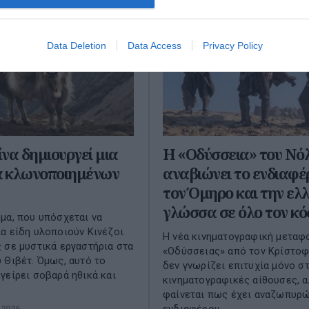
Data Deletion
Data Access
Privacy Policy
ίνα δημιουργεί μια
Η «Οδύσσεια» του Νό
ά κλωνοποιημένων
αναβιώνει το ενδιαφέ
τον Όμηρο και την ελ
γλώσσα σε όλο τον κ
μα, που υπόσχεται να
α είδη υλοποιούν Κινέζοι
Η νέα κινηματογραφική μεταφ
 σε μυστικά εργαστήρια στα
«Οδύσσειας» από τον Κρίστο
 Θιβέτ. Όμως, αυτό το
δεν γνωρίζει επιτυχία μόνο στ
γείρει σοβαρά ηθικά και
κινηματογραφικές αίθουσες, 
φαίνεται πως έχει αναζωπυρώ
 2026