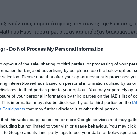
φιλοξενούν τους περισσότερους παγετώνες της Ευρώπης, έ
atthias Huss παρατηρεί ότι, αν και υπήρξαν διακυμάνσει
 έκτοτε, με το 2022 και το 2023 να είναι τα χειρότερα έτ
gr -
Do Not Process My Personal Information
to opt-out of the sale, sharing to third parties, or processing of your per
formation for targeted advertising by us, please use the below opt-out s
r selection. Please note that after your opt-out request is processed y
ι τη συχνότητα των καυτών θερμοκρασιών, ενώ οι ειδικο
eing interest-based ads based on personal information utilized by us or
ων φυσικών συνθηκών, είναι αδύνατο να αναγεννηθούν,
disclosed to third parties prior to your opt-out. You may separately opt-
. Η θερμοκρασία συνεχώς αυξάνεται, ενώ οι επιστήμονε
losure of your personal information by third parties on the IAB’s list of
. This information may also be disclosed by us to third parties on the
IA
ν αν συνεχιστεί αυτή η τάση.
Participants
that may further disclose it to other third parties.
ρθέρμανσης του πλανήτη είναι παγκόσμια, με την Ατζέντα
 that this website/app uses one or more Google services and may gath
including but not limited to your visit or usage behaviour. You may click 
ης θερμοκρασίας. Παρά τις διεθνείς προσπάθειες, ο Matt
 to Google and its third-party tags to use your data for below specifi
ορίσουμε την υπερθέρμανση, δεν θα καταφέρουμε να απο