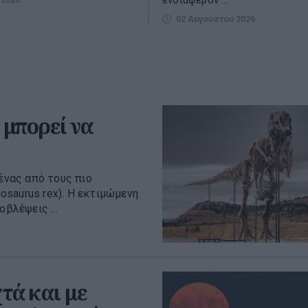
ενδιαφέρον ...
02 Αυγούστου 2026
 μπορεί να
 ένας από τους πιο
saurus rex). H εκτιμώμενη
βλέψεις ...
τά και με