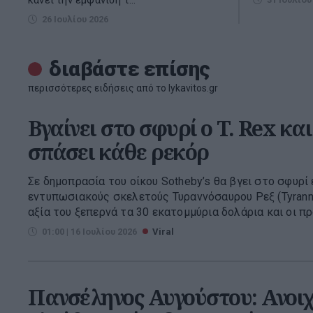
κάνει την εμφάνισή τ...
26 Ιουλίου 2026
διαβάστε επίσης
περισσότερες ειδήσεις από το lykavitos.gr
Βγαίνει στο σφυρί ο T. Rex και
σπάσει κάθε ρεκόρ
Σε δημοπρασία του οίκου Sotheby’s θα βγει στο σφυρί
εντυπωσιακούς σκελετούς Τυραννόσαυρου Ρεξ (Tyranno
αξία του ξεπερνά τα 30 εκατομμύρια δολάρια και οι προ
01:00 | 16 Ιουλίου 2026
Viral
Πανσέληνος Αυγούστου: Ανοιχ