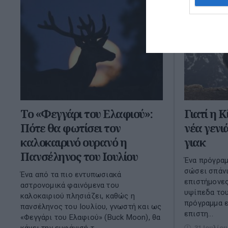
Το «Φεγγάρι του Ελαφιού»:
Γιατί η Κ
Πότε θα φωτίσει τον
νέα γενι
καλοκαιρινό ουρανό η
γιακ
Πανσέληνος του Ιουλίου
Ένα πρόγραμ
σώσει σπάνι
Ένα από τα πιο εντυπωσιακά
επιστήμονες
αστρονομικά φαινόμενα του
υψίπεδα του
καλοκαιριού πλησιάζει, καθώς η
πρόγραμμα ε
πανσέληνος του Ιουλίου, γνωστή και ως
επιστη...
«Φεγγάρι του Ελαφιού» (Buck Moon), θα
31 Ιουλίου