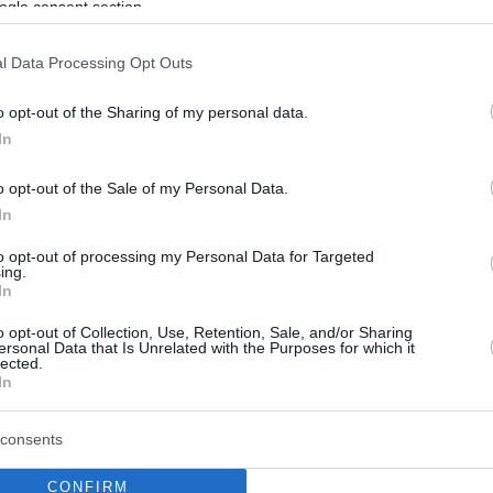
ogle consent section.
ς ελβετικούς παγετώνες.
l Data Processing Opt Outs
o opt-out of the Sharing of my personal data.
 κάτοικοι είναι κωφάλαλοι
In
γεί σε αυξήσεις στην αγορά
o opt-out of the Sale of my Personal Data.
ρων
In
to opt-out of processing my Personal Data for Targeted
ing.
In
ο Lykavitos.gr στο Google News
ώτοι όλες τις ειδήσεις
o opt-out of Collection, Use, Retention, Sale, and/or Sharing
ersonal Data that Is Unrelated with the Purposes for which it
lected.
In
consents
CONFIRM