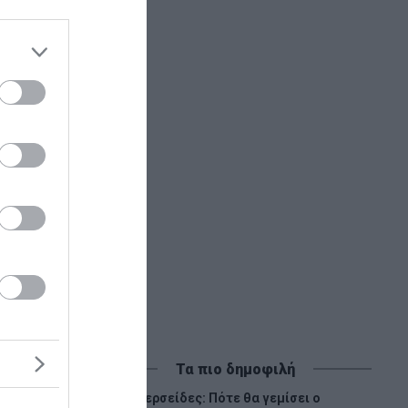
Τα πιο δημοφιλή
Περσείδες: Πότε θα γεμίσει ο
1