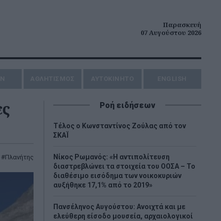
Παρασκευή
07 Αυγούστου 2026
ΗΝ
ΑΘΛΗΤΙΣΜΟΣ
AYTOKINHTO
ENGLISH
ες
Ροή ειδήσεων
Τέλος ο Κωνσταντίνος Ζούλας από τον
ΣΚΑΪ
Νίκος Ρωμανός: «Η αντιπολίτευση
,
Πλανήτης
διαστρεβλώνει τα στοιχεία του ΟΟΣΑ – Το
διαθέσιμο εισόδημα των νοικοκυριών
αυξήθηκε 17,1% από το 2019»
Πανσέληνος Αυγούστου: Ανοιχτά και με
ελεύθερη είσοδο μουσεία, αρχαιολογικοί