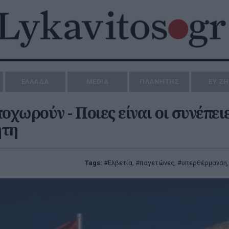
ΕΛΛΑΔΑ
MEDIA
ΠΛΑΝΗΤΗΣ
ΕΥ Ζ
οχωρούν - Ποιες είναι οι συνέπει
ήτη
Tags:
Ελβετία
,
παγετώνες
,
υπερθέρμανση