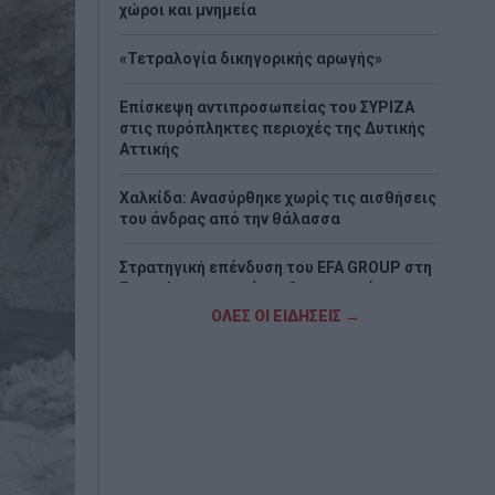
χώροι και μνημεία
«Τετραλογία δικηγορικής αρωγής»
Επίσκεψη αντιπροσωπείας του ΣΥΡΙΖΑ
στις πυρόπληκτες περιοχές της Δυτικής
Αττικής
Χαλκίδα: Ανασύρθηκε χωρίς τις αισθήσεις
του άνδρας από την θάλασσα
Στρατηγική επένδυση του EFA GROUP στη
Fractal για την ανάπτυξη προηγμένων
αμυντικών τεχνολογιών σε Ελλάδα και
ΟΛΕΣ ΟΙ ΕΙΔΗΣΕΙΣ →
Κύπρο
Πυρκαγιά σε χαμηλή βλάστηση στο
Μαρκόπουλο Αττικής
Τουρκία: «Η αμυντική συμφωνία με
Σαουδική Αραβία και Πακιστάν δεν
στοχεύει κάποια συγκεκριμένη χώρα»