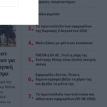
ουρανός «πεφταστέρια»
2
Λούλα κεμπάπ
Tα πρωτοσέλιδα των εφημερίδων
3
της Κυριακής 2 Αυγούστου 2026
4
Μελιτζάνες με φέτα και λουκάνικο
λαν
ΠΑΣΟΚ ή ΕΛ.ΑΣ.; Γιατί η μάχη της
5
ρον για
δεύτερης θέσης είναι (πολύ) ανοιχτή
ακόμη
ληνική
όσμο
Εφημερίδα «Εστία»: Όταν η
6
δημοσιογραφία βάζει τα χέρια της
ορά της
και βγάζει τα μάτια της
φερ Νόλαν
ις
Τα πρωτοσέλιδα των πολιτικών και
7
αλλά
αθλητικών εφημερίδων (03-08-2026)
σει το