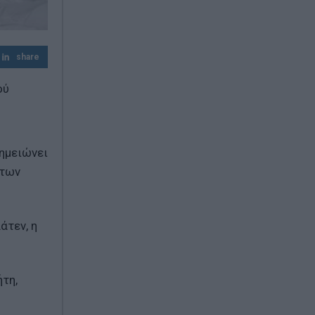
Τι έχει αλλάξει σε Πυροσβεστική και
Πολιτική Προστασία τα τελευταία χρόνια
share
ού
ημειώνει
 των
άτεν, η
ήτη,