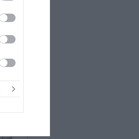
αυτό
νωστή
η καρδιά
φυγμός
λειψή