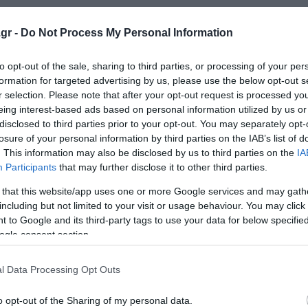
ο συνηθισμένο; Η Elizabeth Ward (M.S., RDN) αναφέρει: «
gr -
Do Not Process My Personal Information
ων μυών. Η μυϊκή ακαμψία ή οι σπασμοί μπορεί να αποτε
to opt-out of the sale, sharing to third parties, or processing of your per
formation for targeted advertising by us, please use the below opt-out s
r selection. Please note that after your opt-out request is processed y
πίπεδά του στο αίμα πέφτουν, τα νεύρα γίνονται πιο ευα
eing interest-based ads based on personal information utilized by us or
άμπες. Το ασβέστιο συνεργάζεται στενά και με άλλα μέτ
disclosed to third parties prior to your opt-out. You may separately opt-
ής μυϊκής λειτουργίας.
losure of your personal information by third parties on the IAB’s list of
. This information may also be disclosed by us to third parties on the
IA
Participants
that may further disclose it to other third parties.
 that this website/app uses one or more Google services and may gath
including but not limited to your visit or usage behaviour. You may click 
υταία, ίσως πρέπει να ελέγξετε το ασβέστιό σας. «Αν κά
 to Google and its third-party tags to use your data for below specifi
ς ή ερεθισμένα ούλα, ίσως φταίει η έλλειψη ασβεστίου»,
ogle consent section.
l Data Processing Opt Outs
περίπου το 95% του βάρους ενός δοντιού αποτελείται από
όντια ισχυρά. Με τον καιρό, η ανεπαρκής πρόσληψη μπορ
o opt-out of the Sharing of my personal data.