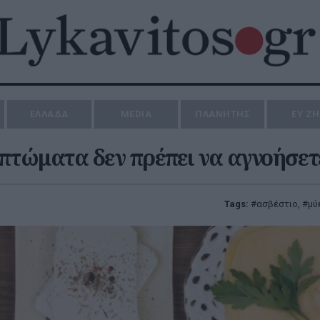
ΕΛΛΑΔΑ
MEDIA
ΠΛΑΝΗΤΗΣ
ΕΥ Ζ
πτώματα δεν πρέπει να αγνοήσετ
Tags:
ασβέστιο
,
μύ