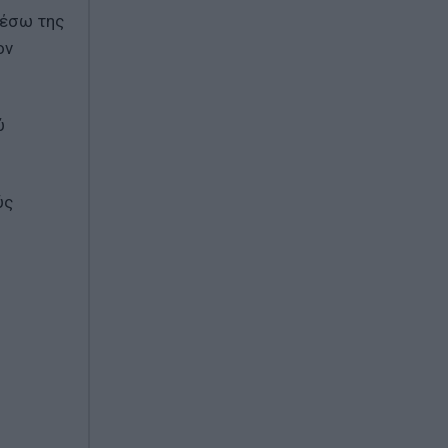
μέσω της
ον
ύ
ύς