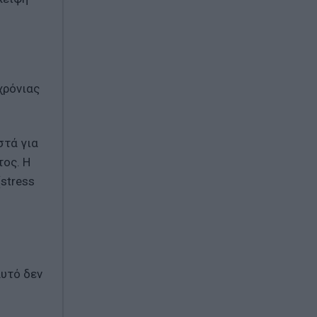
χρόνιας
στά για
τος. Η
stress
αυτό δεν