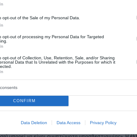
ν ευαισθησία.
In
o opt-out of the Sale of my Personal Data.
In
. Όταν τα επίπεδά του στο αίμα είναι χαμηλά, μπορεί να
to opt-out of processing my Personal Data for Targeted
ing.
τα χέρια, τα πόδια ή γύρω από το στόμα. Το μούδιασμα 
In
ί η Ward.
o opt-out of Collection, Use, Retention, Sale, and/or Sharing
ersonal Data that Is Unrelated with the Purposes for which it
έλλειψης ηλεκτρολυτών, εμφανίζεται αυτή η αίσθηση (γ
lected.
In
ρώιμη προειδοποίηση του οργανισμού.
consents
CONFIRM
ν καρδιαγγειακή λειτουργία και τον τρόπο με τον οποίο 
Data Deletion
Data Access
Privacy Policy
ρηση του φυσιολογικού καρδιακού ρυθμού. Ο πιο αργός σ
αση) μπορεί να είναι συμπτώματα υπασβεστιαιμίας». Η έλ