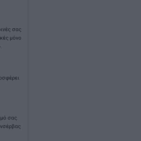
ινές σας
ικές μόνο
.
ροσφέρει
μό σας.
ονσέρβας