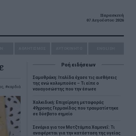
Παρασκευή
07 Αυγούστου 2026
ΗΝ
ΑΘΛΗΤΙΣΜΟΣ
AYTOKINHTO
ENGLISH
ε
Ροή ειδήσεων
Σαμοθράκη: Ιταλίδα έχασε τις αισθήσεις
της ενώ κολυμπούσε – Τι είπε ο
ες
,
καρδιά
ναυαγοσώστης που την έσωσε
Χαλκιδική: Επιχείρηση μεταφοράς
49χρονης Γερμανίδας που τραυματίστηκε
σε δύσβατο σημείο
Σενάρια για τον Μοτζτάμπα Χαμενεΐ: Τι
αναφέρεται για την κατάσταση της υγείας