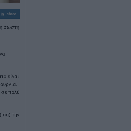
Ιαπωνία: Το βίντεο που δείχνει τον
επαγγελματισμό των γιατρών σε ώρα
share
σεισμού
τη σωστή
Έβελυν Μητροπούλου: Ασημένιο μετάλλιο
στο Παγκόσμιο Πρωτάθλημα Στίβου Κ20
με άλμα στα 6,44 μ.
 να
ιο είναι
ουργία,
 σε πολύ
(mg) την