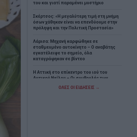
του και γιατί παραμένει μυστήριο
Σκέρτσος: «Η μεγαλύτερη τιμή στη μνήμη
όσων χάθηκαν είναι να επενδύουμε στην
πρόληψη και την Πολιτική Προστασία»
Λάρισα: Μηχανή καρφώθηκε σε
σταθμευμένο αυτοκίνητο – Ο αναβάτης
εγκατέλειψε το σημείο, όλα
καταγράφηκαν σε βίντεο
Η Αττική στο επίκεντρο του ιού του
Δυτικού Νείλου – Οι συμβουλές των
ειδικών
ΟΛΕΣ ΟΙ ΕΙΔΗΣΕΙΣ →
ΣΥΡΙΖΑ: «Η ενεργειακή ρήτρα δεν σημαίνει
χαμηλότερους λογαριασμούς»
Μείωση ασφαλιστικών εισφορών ύψους
240 εκατ. ευρώ ζητούν από την κυβέρνηση
οι έμποροι