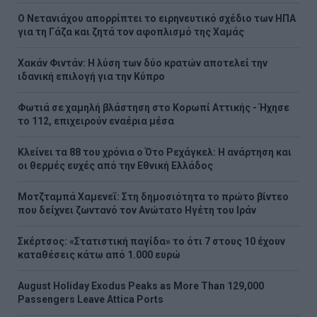
Ο Νετανιάχου απορρίπτει το ειρηνευτικό σχέδιο των ΗΠΑ
για τη Γάζα και ζητά τον αφοπλισμό της Χαμάς
Χακάν Φιντάν: Η λύση των δύο κρατών αποτελεί την
ιδανική επιλογή για την Κύπρο
Φωτιά σε χαμηλή βλάστηση στο Κορωπί Αττικής - Ήχησε
το 112, επιχειρούν εναέρια μέσα
Κλείνει τα 88 του χρόνια ο Ότο Ρεχάγκελ: Η ανάρτηση και
οι θερμές ευχές από την Εθνική Ελλάδος
Μοτζταμπά Χαμενεΐ: Στη δημοσιότητα το πρώτο βίντεο
που δείχνει ζωντανό τον Ανώτατο Ηγέτη του Ιράν
Σκέρτσος: «Στατιστική παγίδα» το ότι 7 στους 10 έχουν
καταθέσεις κάτω από 1.000 ευρώ
August Holiday Exodus Peaks as More Than 129,000
Passengers Leave Attica Ports