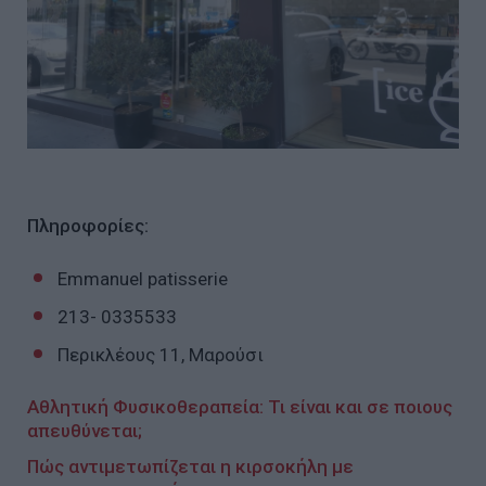
Πληροφορίες:
Emmanuel patisserie
213- 0335533
Περικλέους 11, Μαρούσι
Αθλητική Φυσικοθεραπεία: Τι είναι και σε ποιους
απευθύνεται;
Πώς αντιμετωπίζεται η κιρσοκήλη με