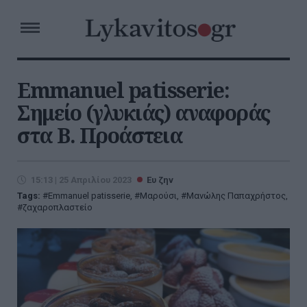
Emmanuel patisserie:
Σημείο (γλυκιάς) αναφοράς
στα Β. Προάστεια
15:13 | 25 Απριλίου 2023
Ευ ζην
Tags:
Emmanuel patisserie
,
Μαρούσι
,
Μανώλης Παπαχρήστος
,
ζαχαροπλαστείο