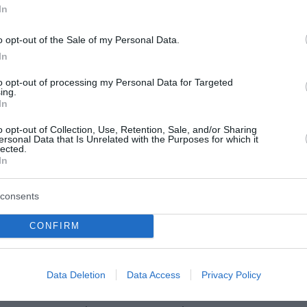
In
o opt-out of the Sale of my Personal Data.
In
ο amivantamab χορηγείται με υποδόρια ένεση και όχι μέσ
ικασία ταχύτερη και πιο εύκολη τόσο για τους ασθενείς 
to opt-out of processing my Personal Data for Targeted
ing.
In
o opt-out of Collection, Use, Retention, Sale, and/or Sharing
ς έως μέτριες, ενώ λιγότεροι από ένας στους δέκα ασθεν
ersonal Data that Is Unrelated with the Purposes for which it
lected.
In
 θεαματική βελτίωση της κατάστασής του: «Πλέον νιώθω 
consents
 τη θεραπεία δυσκολευόμουν να μιλήσω και να φάω εξαι
θεραπεία, το πρήξιμο έχει μειωθεί σημαντικά και ο πόνος
CONFIRM
λέον τις σοβαρές παρενέργειες που είχα κατά τη διάρκε
Data Deletion
Data Access
Privacy Policy
ότερο σημείο, μπορούσε να καταναλώσει μόνο σούπες, ρ