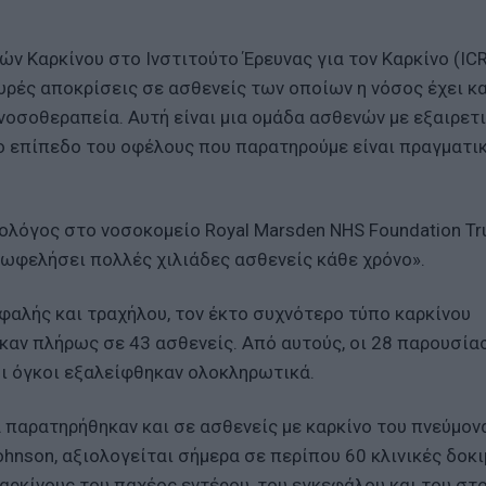
ν Καρκίνου στο Ινστιτούτο Έρευνας για τον Καρκίνο (ICR
υρές αποκρίσεις σε ασθενείς των οποίων η νόσος έχει κ
νοσοθεραπεία. Αυτή είναι μια ομάδα ασθενών με εξαιρετ
ο επίπεδο του οφέλους που παρατηρούμε είναι πραγματι
ολόγος στο νοσοκομείο Royal Marsden NHS Foundation Tru
 ωφελήσει πολλές χιλιάδες ασθενείς κάθε χρόνο».
εφαλής και τραχήλου, τον έκτο συχνότερο τύπο καρκίνου
καν πλήρως σε 43 ασθενείς. Από αυτούς, οι 28 παρουσία
οι όγκοι εξαλείφθηκαν ολοκληρωτικά.
παρατηρήθηκαν και σε ασθενείς με καρκίνο του πνεύμονα
hnson, αξιολογείται σήμερα σε περίπου 60 κλινικές δοκι
 καρκίνους του παχέος εντέρου, του εγκεφάλου και του στ