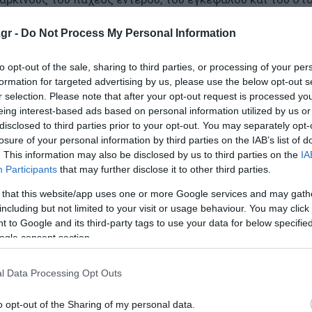
gr -
Do Not Process My Personal Information
to opt-out of the sale, sharing to third parties, or processing of your per
ιαφορετικούς μηχανισμούς. Αφενός μπλοκάρει τον υποδοχ
formation for targeted advertising by us, please use the below opt-out s
εΐνη που συμβάλλει στην ανάπτυξη των όγκων, και αφετέ
r selection. Please note that after your opt-out request is processed y
οποιούν συχνά τα καρκινικά κύτταρα για να διαφεύγουν 
eing interest-based ads based on personal information utilized by us or
κό σύστημα, ώστε να επιτεθεί στον όγκο.
disclosed to third parties prior to your opt-out. You may separately opt-
losure of your personal information by third parties on the IAB’s list of
. This information may also be disclosed by us to third parties on the
IA
Participants
that may further disclose it to other third parties.
 that this website/app uses one or more Google services and may gath
ό τη θεραπεία είναι ο 56χρονος Καρλ Γουόλς, ο οποίος
including but not limited to your visit or usage behaviour. You may click 
2024 και εντάχθηκε στη μελέτη OrigAMI-4 στο Royal Mar
 to Google and its third-party tags to use your data for below specifi
ogle consent section.
εραπεία, οι οποίες δυστυχώς δεν είχαν αποτέλεσμα», δή
l Data Processing Opt Outs
gAMI-4. Βρίσκομαι πλέον στον 17ο κύκλο θεραπείας και 
».
o opt-out of the Sharing of my personal data.