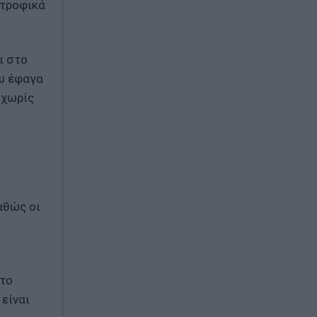
ατροφικά
ι στο
ου έφαγα
 χωρίς
αθώς οι
 το
 είναι