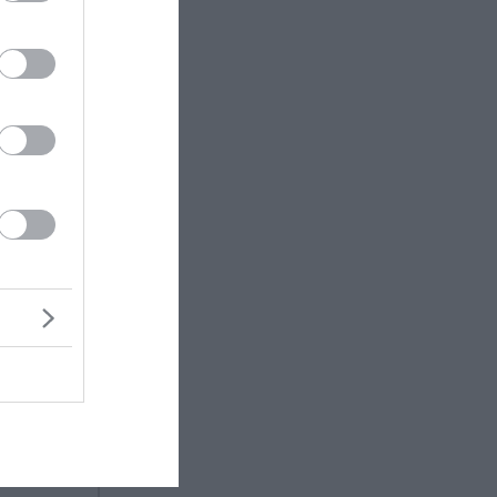
ω
όσο και
είς
ότι
τίας του
 έχει
ια της
υζόγαλο,