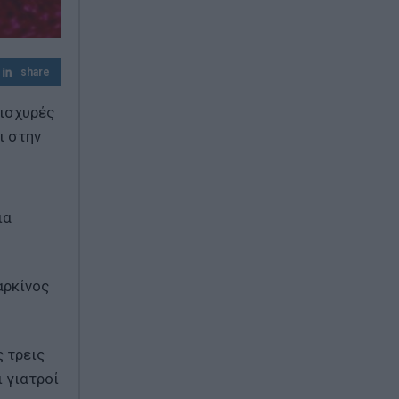
πόλης
Νέα ταυτότητα: Τι αλλάζει σε ταξίδια,
τράπεζες και συναλλαγές με το Δημόσιο
share
«ισχυρές
ι στην
ια
αρκίνος
 τρεις
 γιατροί