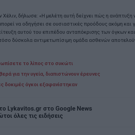
 Χέλιν, δήλωσε: «Η μελέτη αυτή δείχνει πώς η ανάπτυξη
πορεί να οδηγήσει σε ουσιαστικές προόδους ακόμη και γ
πίτευξη αυτού του επιπέδου ανταπόκρισης των όγκων και
 τόσο δύσκολα αντιμετωπίσιμη ομάδα ασθενών αποτελού
τωπίσετε το λίπος στο συκώτι
ερά για την υγεία, διαπιστώνουν έρευνες
κές δοκιμές όγκοι εξαφανίστηκαν
ο Lykavitos.gr στο Google News
ώτοι όλες τις ειδήσεις