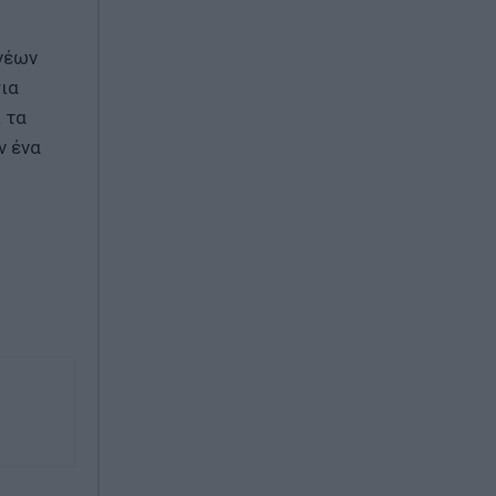
 νέων
ια
 τα
ν ένα