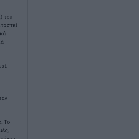
) του
αταστεί
ικά
κά
st,
σαν
. Το
μές,
ομάχου.