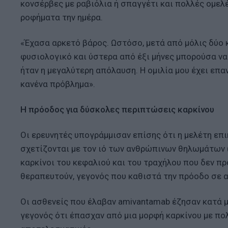
κονσέρβες με ραβιόλια ή σπαγγέτι και πολλές ομελ
ροφήματα την ημέρα.
«Έχασα αρκετό βάρος. Ωστόσο, μετά από μόλις δύο 
φυσιολογικό και ύστερα από έξι μήνες μπορούσα ν
ήταν η μεγαλύτερη απόλαυση. Η ομιλία μου έχει επ
κανένα πρόβλημα».
Η πρόοδος για δύσκολες περιπτώσεις καρκίνου
Οι ερευνητές υπογράμμισαν επίσης ότι η μελέτη επ
σχετίζονται με τον ιό των ανθρώπινων θηλωμάτων (
καρκίνοι του κεφαλιού και του τραχήλου που δεν π
θεραπευτούν, γεγονός που καθιστά την πρόοδο σε α
Οι ασθενείς που έλαβαν amivantamab έζησαν κατά μέ
γεγονός ότι έπασχαν από μια μορφή καρκίνου με πολ