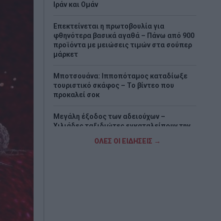
Ιράν και Ομάν
Επεκτείνεται η πρωτοβουλία για
φθηνότερα βασικά αγαθά – Πάνω από 900
προϊόντα με μειώσεις τιμών στα σούπερ
μάρκετ
Μποτσουάνα: Ιπποπόταμος καταδίωξε
τουριστικό σκάφος – Το βίντεο που
προκαλεί σοκ
Μεγάλη έξοδος των αδειούχων –
Χιλιάδες ταξιδιώτες εγκαταλείπουν την
Αθήνα
ΟΛΕΣ ΟΙ ΕΙΔΗΣΕΙΣ →
Πίτα με κολοκυθάκια και τυριά
Αντίστροφη μέτρηση για την επέκταση
του Μετρό Θεσσαλονίκης – Πότε ανοίγει
Θεσσαλονίκη: Άγνωστοι τρύπησαν και
δηλητηρίασαν δέντρα στο κέντρο της