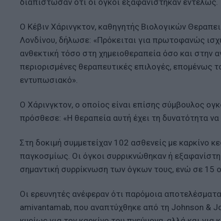
διαπίστωσαν ότι οι όγκοι εξαφανίστηκαν εντελώς.
Ο Κέβιν Χάρινγκτον, καθηγητής Βιολογικών Θεραπειώ
Λονδίνου, δήλωσε: «Πρόκειται για πρωτοφανώς ισχ
ανθεκτική τόσο στη χημειοθεραπεία όσο και στην α
περιορισμένες θεραπευτικές επιλογές, επομένως τ
εντυπωσιακό».
Ο Χάρινγκτον, ο οποίος είναι επίσης σύμβουλος ογκ
πρόσθεσε: «Η θεραπεία αυτή έχει τη δυνατότητα να
Στη δοκιμή συμμετείχαν 102 ασθενείς με καρκίνο κ
παγκοσμίως. Οι όγκοι συρρικνώθηκαν ή εξαφανίστη
σημαντική συρρίκνωση των όγκων τους, ενώ σε 15 
Οι ερευνητές ανέφεραν ότι παρόμοια αποτελέσματα 
amivantamab, που αναπτύχθηκε από τη Johnson & Jo
κυρίως για τον καρκίνο του πνεύμονα, αλλά και για