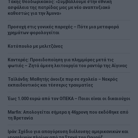
Τάκης Θεοδωρικάκος: «Συμβάλλουμε στην εθνική
ασφάλεια της πατρίδας μας με νέο αναπτυξιακό
καθεστώς για την Άμυνα»
Προσοχή στις γονικές παροχές – Πότε μια μεταφορά
χρημάτων φορολογείται
Κοτόπουλο με μελιτζάνες
Καντερές: Προειδοποίηση για πλημμύρες μετά τις
φωτιές – Ζητά άμεση λειτουργία του ραντάρ της Αίγινας
Ταϊλάνδη: Μαθητής άνοιξε πυρ σε σχολείο – Νεκρός
εκπαιδευτικός και τέσσερις τραυματίες
Έως 1.000 ευρώ από τον ΟΠΕΚΑ – Ποιοι είναι οι δικαιούχοι
Marfin: Απολογείται σήμερα η 46χρονη που εκδόθηκε από
τη Βρετανία
Ιράν: Σχέδιο για απαγόρευση διέλευσης αμερικανικών και
ισραηλινών πλοίων από τα Στενά του Ορμούζ