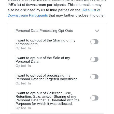
Κλιματιστικά: Βοηθά ένα
IAB’s list of downstream participants. This information may
also be disclosed by us to third parties on the
IAB’s List of
σκίαστρο πάνω από την
Downstream Participants
that may further disclose it to other
εξωτερική μονάδα να δροσίσει το
third parties.
σπίτι πιο γρήγορα;
Please note that this website/app uses one or more Google
Personal Data Processing Opt Outs
services and may gather and store information including but
Το καλοκαίρι αναζητούμε τρόπους για να
not limited to your visit or usage behaviour. You may click to
I want to opt-out of the Sharing of my
personal data.
grant or deny consent to Google and its third-party tags to
διατηρήσουμε το σπίτι δροσερό και παράλληλα να
Opted In
use your data for below specified purposes in below Google
μειώσουμε την κατανάλωση ενέργειας στο
consent section.
κλιματιστικό. Κάποιοι επιχειρούν να βάλουν
I want to opt-out of the Sale of my
Personal Data.
σκίαστρο στην εξωτερική μονάδα του κλιματι...
Opted In
20:35 | 04 Αυγούστου 2026
Ευ ζην
I want to opt-out of processing my
Personal Data for Targeted Advertising.
Opted In
I want to opt-out of Collection, Use,
Retention, Sale, and/or Sharing of my
Personal Data that Is Unrelated with the
Purposes for which it was collected.
Opted In