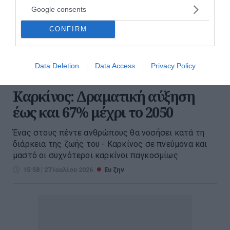
Google consents
CONFIRM
Data Deletion
Data Access
Privacy Policy
Καρκίνος: Δραματική αύξηση
έως και 67% μέχρι το 2050
Ένας στους πέντε ανθρώπους θα νοσήσει κατά τη
διάρκεια της ζωής του - Καρκίνος σε πνεύμονα και
μαστό οι συχνότεροι καρκίνοι παγκοσμίως
15:58 | 27 Ιουλίου 2026
Ευ ζην