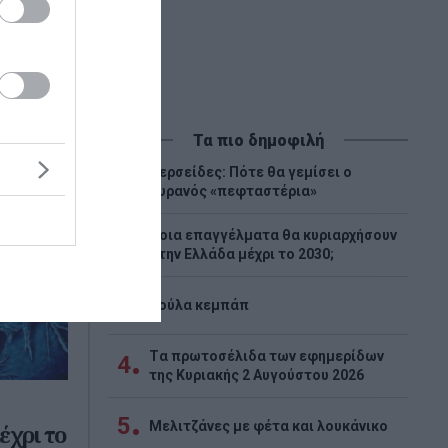
Τα πιο δημοφιλή
Περσείδες: Πότε θα γεμίσει ο
1
ουρανός «πεφταστέρια»
Ποια επαγγέλματα θα κυριαρχήσουν
2
στην Ελλάδα μέχρι το 2030;
3
Λούλα κεμπάπ
Tα πρωτοσέλιδα των εφημερίδων
4
της Κυριακής 2 Αυγούστου 2026
5
Μελιτζάνες με φέτα και λουκάνικο
έχρι το