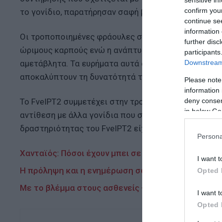
confirm you
το γονίδιο, παρατήρησαν σαφή βελτίωση στην ποιό
continue se
information 
Οι τροποποιημένες φράουλες συσσώρευσαν πολύ υ
further disc
ώριμους καρπούς ενώ η ανάπτυξη των φυτών το μέ
participants
Downstream 
αμετάβλητα. Τα ευρήματα αυτά αμφισβητούν την παρ
αποκαλύπτουν τη δυνατότητά τους ως εργαλεία βελ
Please note
information 
deny consent
Το FveIPT2 συμμετέχει στην τροποποίηση του tRNA κ
in below Go
αντίθεση με άλλα γονίδια που σχετίζονται με κυτοκ
δραστηριότητας του FveIPT2 είχε μόνο μικρές επιδ
Persona
Χανταϊός: Πόσοι έχουν μπει σε καραντίνα μέχρι σ
I want t
Η πρόληψη και η ενημέρωση σώζουν ζωές: Το Allwyn
Opted 
Με το βλέμμα στους ασθενείς – Τι περιλαμβάνει τ
I want t
Opted 