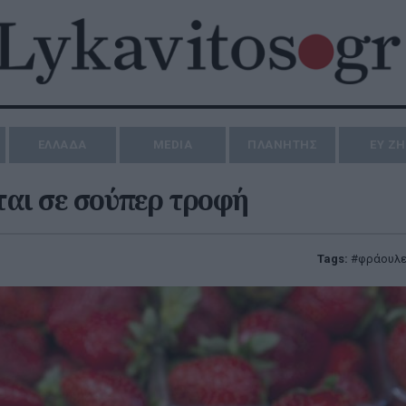
ΕΛΛΑΔΑ
MEDIA
ΠΛΑΝΗΤΗΣ
ΕΥ Ζ
ται σε σούπερ τροφή
Tags:
φράουλ