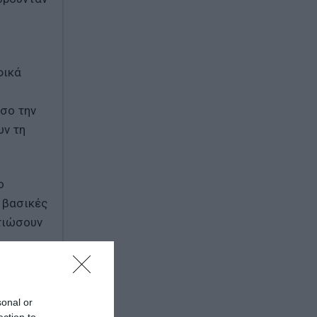
φικά
όσο την
υν τη
ο
 βασικές
λτιώσουν
ιο
sonal or
πό αυτό
ection to