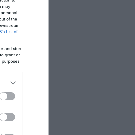
ou may
 personal
out of the
ς
 downstream
B’s List of
κά και
er and store
to grant or
ed purposes
. Σε