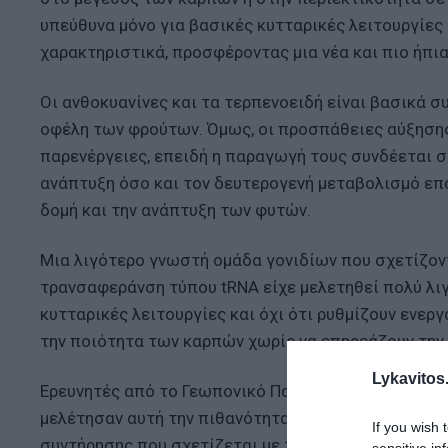
υπεύθυνα μόνο για βασικές κυτταρικές λειτουργίες
χαρακτηριστικά, προσφέροντας μια νέα και πιο ήπι
Οι ανθοκυανίνες και τα τερπενοειδή είναι βασικά σ
οφέλη των φρούτων. Όμως, οι προσπάθειες αύξηση
παρενέργειες, επειδή η παραγωγή τους συνδέεται στ
ανάπτυξη όσο και τον δευτερογενή μεταβολισμό επ
δομή και την ανάπτυξη των φυτών.
Μια λιγότερο γνωστή ομάδα γονιδίων που σχετίζοντα
τρανσαφεράνση τύπου tRNA είχε μελετηθεί πολύ λιγ
κυτταρικές λειτουργίες και όχι ότι ρυθμίζουν ενε
την ποιότητα των καρπών χωρίς να επηρεάζουν την
Lykavitos.
Ερευνητές από το Γεωπονικό Πανεπιστήμιο της Ναντ
μελέτησαν αυτή την πιθανότητα χρησιμοποιώντας άγ
If you wish 
συντήρησης που σχετίζεται με τη λειτουργία του 
sensitive in