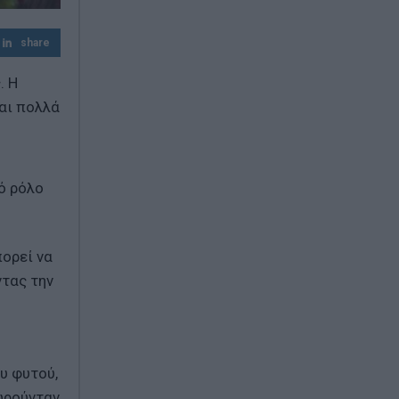
Σαμοθράκη: Τραυματίστηκε στο κεφάλι
share
15χρονη στη Γριά Βάθρα - Επιχείρηση
διάσωσης από την Πυροσβεστική
. Η
αι πολλά
ό ρόλο
ορεί να
ντας την
υ φυτού,
ωρούνταν