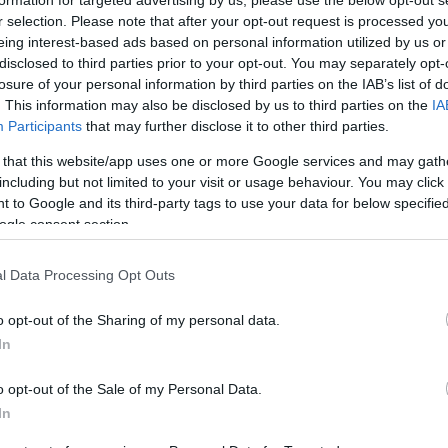
r selection. Please note that after your opt-out request is processed y
τητα των καρπών.
eing interest-based ads based on personal information utilized by us or
disclosed to third parties prior to your opt-out. You may separately opt-
ψηλότερα επίπεδα ανθοκυανινών και τερπενοειδών στου
losure of your personal information by third parties on the IAB’s list of
γεθος των καρπών και τα επίπεδα σακχάρων παρέμειναν
. This information may also be disclosed by us to third parties on the
IA
Participants
that may further disclose it to other third parties.
αδοσιακή άποψη ότι τα γονίδια συντήρησης είναι παθητι
τίωσης καλλιεργειών.
 that this website/app uses one or more Google services and may gath
including but not limited to your visit or usage behaviour. You may click 
 to Google and its third-party tags to use your data for below specifi
αι συνδέεται με την παραγωγή της κυτοκινίνης cis-zeatin
ogle consent section.
ινίνες και επηρεάζουν έντονα την ανάπτυξη, η αύξηση της
ράσεις στα συνολικά επίπεδα κυτοκινινών.
l Data Processing Opt Outs
τιγμής, μετά τα κρούσματα στο κρουαζιερόπλοιο
o opt-out of the Sharing of my personal data.
 Care ενεργοποιεί την κοινωνία για την Υγεία
In
ο νομοσχέδιο του υπουργείου Υγείας
o opt-out of the Sale of my Personal Data.
In