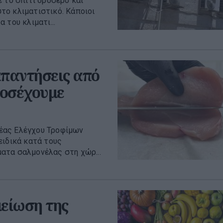
 το σπίτι δροσερό και
το κλιματιστικό. Κάποιοι
 του κλιματι...
απαντήσεις από
ροσέχουμε
έας Ελέγχου Τροφίμων
ειδικά κατά τους
ατα σαλμονέλας στη χώρ...
μείωση της