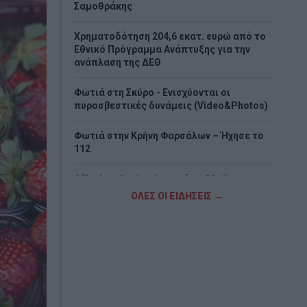
Σαμοθράκης
Χρηματοδότηση 204,6 εκατ. ευρώ από το
Εθνικό Πρόγραμμα Ανάπτυξης για την
ανάπλαση της ΔΕΘ
Φωτιά στη Σκύρο - Ενισχύονται οι
πυροσβεστικές δυνάμεις (Video&Photos)
Φωτιά στην Κρήνη Φαρσάλων – Ήχησε το
112
Ο Όμιλος Qualco Αποκτά το 50,1% της
Multiverse και Ενισχύει την Παρουσία του
ΟΛΕΣ ΟΙ ΕΙΔΗΣΕΙΣ →
Στην Ευρωπαϊκή Αγορά ΑΙ
Πότε ξεκινούν οι δασικές φωτιές - Oι έξι
πιο επικίνδυνες εβδομάδες του χρόνου
Μετρό Θεσσαλονίκης: Προσωρινές
αλλαγές στο ωράριο λειτουργίας σήμερα
και αύριο