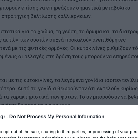
 μπορούν επίσης να επηρεάζουν σημαντικά μεταβολικά
α στρατηγική βελτίωσης καλλιεργειών.
υστατικά για το χρώμα, τη γεύση, το άρωμα και τα διατρο
ς αυτών των ουσιών συχνά προκαλούν ανεπιθύμητες
ενά με τις φυτικές ορμόνες. Οι κυτοκινίνες ρυθμίζουν τ
ομένως οι αλλαγές στη δράση τους μπορούν να επηρεάσο
ι με τις κυτοκινίνες, τα λεγόμενα γονίδια ισοπεντενύλι
ότερο. Αυτά τα γονίδια θεωρούνταν ότι εκτελούν κυρίως
ργά τα χαρακτηριστικά των φυτών. Το αν μπορούσαν να βε
 ανάπτυξη παρέμενε άγνωστο.
gr -
Do Not Process My Personal Information
ζίνγκ στην Ιαπωνία και το Πανεπιστήμιο του Κονέκτικατ
ριες φράουλες. Εστίασαν στο γονίδιο FveIPT2, ένα γονίδ
to opt-out of the sale, sharing to third parties, or processing of your per
tRNA. Δημιουργώντας φυτά που παρήγαγαν περισσότερο α
formation for targeted advertising by us, please use the below opt-out s