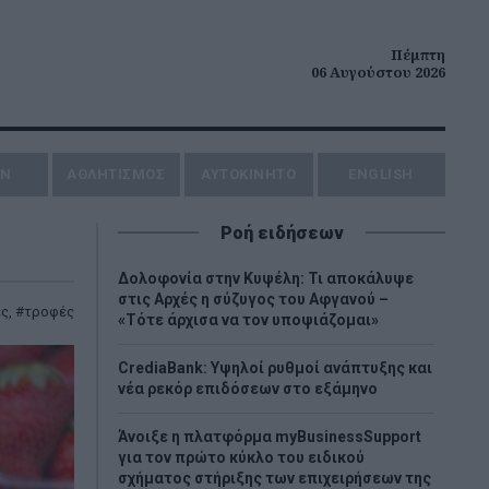
Πέμπτη
06 Αυγούστου 2026
ΗΝ
ΑΘΛΗΤΙΣΜΟΣ
AYTOKINHTO
ENGLISH
Ροή ειδήσεων
Δολοφονία στην Κυψέλη: Τι αποκάλυψε
στις Αρχές η σύζυγος του Αφγανού –
ες
,
τροφές
«Τότε άρχισα να τον υποψιάζομαι»
CrediaBank: Υψηλοί ρυθμοί ανάπτυξης και
νέα ρεκόρ επιδόσεων στο εξάμηνο
Άνοιξε η πλατφόρμα myBusinessSupport
για τον πρώτο κύκλο του ειδικού
σχήματος στήριξης των επιχειρήσεων της