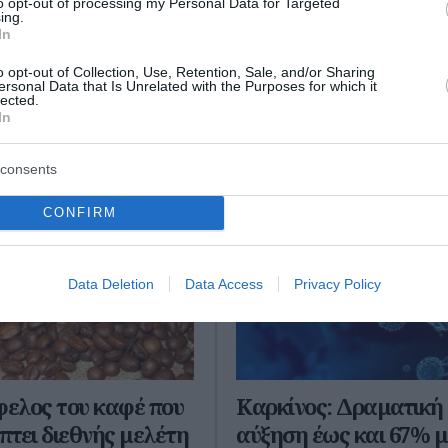
to opt-out of processing my Personal Data for Targeted
ο Lykavitos.gr στο Google News
ing.
ώτοι όλες τις ειδήσεις
In
o opt-out of Collection, Use, Retention, Sale, and/or Sharing
ersonal Data that Is Unrelated with the Purposes for which it
lected.
In
consents
CONFIRM
Data Deletion
Data Access
Privacy Policy
φελος του καφέ που
Καρκίνος: Δραματική
τει διεθνής μελέτη
αύξηση έως και 67% μ