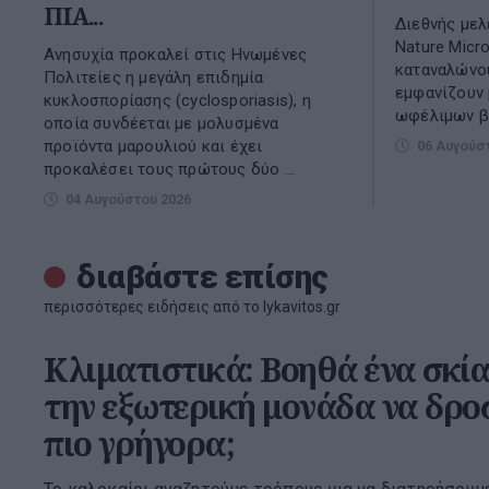
ΠΙΑ...
Διεθνής μελ
Nature Micro
Ανησυχία προκαλεί στις Ηνωμένες
καταναλώνο
Πολιτείες η μεγάλη επιδημία
εμφανίζουν 
κυκλοσπορίασης (cyclosporiasis), η
ωφέλιμων β
οποία συνδέεται με μολυσμένα
προϊόντα μαρουλιού και έχει
06 Αυγούσ
προκαλέσει τους πρώτους δύο ...
04 Αυγούστου 2026
διαβάστε επίσης
περισσότερες ειδήσεις από το lykavitos.gr
Κλιματιστικά: Βοηθά ένα σκί
την εξωτερική μονάδα να δροσ
πιο γρήγορα;