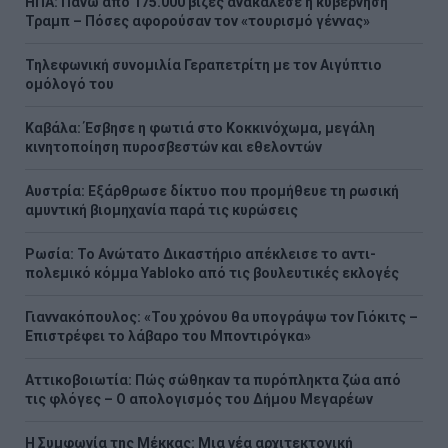
ΗΠΑ: Πάνω από 175.000 βίζες ανακάλεσε η κυβέρνηση
Τραμπ – Πόσες αφορούσαν τον «τουρισμό γέννας»
Τηλεφωνική συνομιλία Γεραπετρίτη με τον Αιγύπτιο
ομόλογό του
Καβάλα: Έσβησε η φωτιά στο Κοκκινόχωμα, μεγάλη
κινητοποίηση πυροσβεστών και εθελοντών
Αυστρία: Εξάρθρωσε δίκτυο που προμήθευε τη ρωσική
αμυντική βιομηχανία παρά τις κυρώσεις
Ρωσία: Το Ανώτατο Δικαστήριο απέκλεισε το αντι-
πολεμικό κόμμα Yabloko από τις βουλευτικές εκλογές
Γιαννακόπουλος: «Του χρόνου θα υπογράψω τον Γιόκιτς –
Επιστρέφει το λάβαρο του Μποντιρόγκα»
Αττικοβοιωτία: Πώς σώθηκαν τα πυρόπληκτα ζώα από
τις φλόγες – Ο απολογισμός του Δήμου Μεγαρέων
Η Συμφωνία της Μέκκας: Μια νέα αρχιτεκτονική