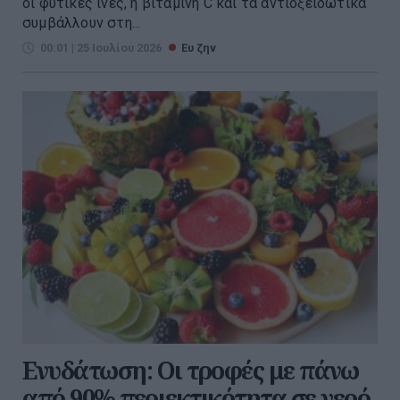
οι φυτικές ίνες, η βιταμίνη C και τα αντιοξειδωτικά
συμβάλλουν στη...
00:01 | 25 Ιουλίου 2026
Ευ ζην
Ενυδάτωση: Οι τροφές με πάνω
από 90% περιεκτικότητα σε νερό