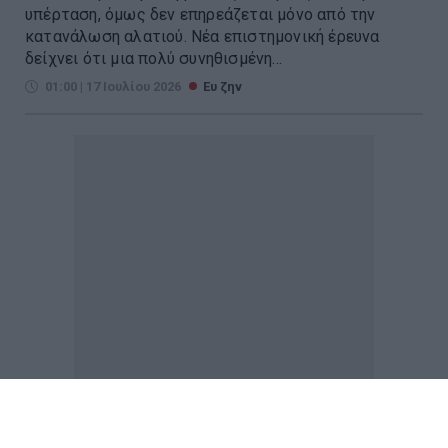
υπέρταση, όμως δεν επηρεάζεται μόνο από την
κατανάλωση αλατιού. Νέα επιστημονική έρευνα
δείχνει ότι μια πολύ συνηθισμένη...
01:00 | 17 Ιουλίου 2026
Ευ ζην