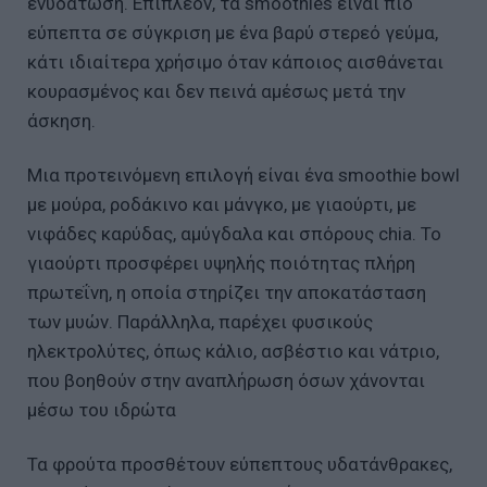
ενυδάτωση. Επιπλέον, τα smoothies είναι πιο
εύπεπτα σε σύγκριση με ένα βαρύ στερεό γεύμα,
κάτι ιδιαίτερα χρήσιμο όταν κάποιος αισθάνεται
κουρασμένος και δεν πεινά αμέσως μετά την
άσκηση.
Μια προτεινόμενη επιλογή είναι ένα smoothie bowl
με μούρα, ροδάκινο και μάνγκο, με γιαούρτι, με
νιφάδες καρύδας, αμύγδαλα και σπόρους chia. To
γιαούρτι προσφέρει υψηλής ποιότητας πλήρη
πρωτεΐνη, η οποία στηρίζει την αποκατάσταση
των μυών. Παράλληλα, παρέχει φυσικούς
ηλεκτρολύτες, όπως κάλιο, ασβέστιο και νάτριο,
που βοηθούν στην αναπλήρωση όσων χάνονται
μέσω του ιδρώτα
Τα φρούτα προσθέτουν εύπεπτους υδατάνθρακες,