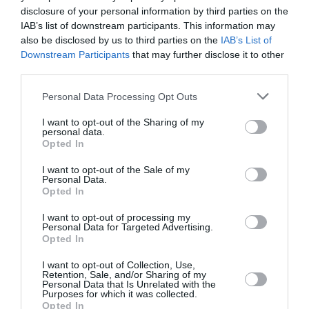
disclosure of your personal information by third parties on the
Οι τροφές που βοηθούν στην μείωση της
IAB’s list of downstream participants. This information may
χοληστερίνης
also be disclosed by us to third parties on the
IAB’s List of
Downstream Participants
that may further disclose it to other
Η σωστή διατροφή μπορεί να μειώσει τα επίπεδα της
third parties.
χοληστερίνης στον οργανισμό και να περιορίσει τον
κίνδυνο καρδιαγγειακών νοσημάτων. Ειδικοί εξηγούν
Please note that this website/app uses one or more Google
Personal Data Processing Opt Outs
ποιες τροφές αξίζει να εντάξετ...
services and may gather and store information including but
not limited to your visit or usage behaviour. You may click to
I want to opt-out of the Sharing of my
01 Αυγούστου 2026
personal data.
grant or deny consent to Google and its third-party tags to
Opted In
use your data for below specified purposes in below Google
consent section.
I want to opt-out of the Sale of my
Personal Data.
Opted In
I want to opt-out of processing my
Personal Data for Targeted Advertising.
Opted In
I want to opt-out of Collection, Use,
Retention, Sale, and/or Sharing of my
Personal Data that Is Unrelated with the
Purposes for which it was collected.
Opted In