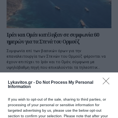
Ιράν και Ομάν κατέληξαν σε συμφωνία 60
ημερών για τα Στενά του Ορμούζ
Συμφωνία επί των βασικών όρων για την
επαναλειτουργία των Στενών του Ορμούζ φέρονται να
έχουν επιτύχει το Ιράν και το Ομάν, σύμφωνα με
υψηλόβαθμη πηγή που επικαλούνται τα τηλεοπτικ...
06 Αυγούστου 2026
Lykavitos.gr -
Do Not Process My Personal
Information
διαβάστε επίσης
If you wish to opt-out of the sale, sharing to third parties, or
περισσότερες ειδήσεις από το lykavitos.gr
processing of your personal or sensitive information for
targeted advertising by us, please use the below opt-out
section to confirm your selection. Please note that after your