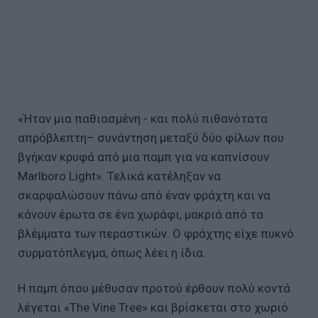
«Ήταν μια παθιασμένη - και πολύ πιθανότατα
απρόβλεπτη– συνάντηση μεταξύ δύο φίλων που
βγήκαν κρυφά από μια παμπ για να καπνίσουν
Marlboro Light». Τελικά κατέληξαν να
σκαρφαλώσουν πάνω από έναν φράχτη και να
κάνουν έρωτα σε ένα χωράφι, μακριά από τα
βλέμματα των περαστικών. Ο φράχτης είχε πυκνό
συρματόπλεγμα, όπως λέει η ίδια.
Η παμπ όπου μέθυσαν προτού έρθουν πολύ κοντά
λέγεται «The Vine Tree» και βρίσκεται στο χωριό