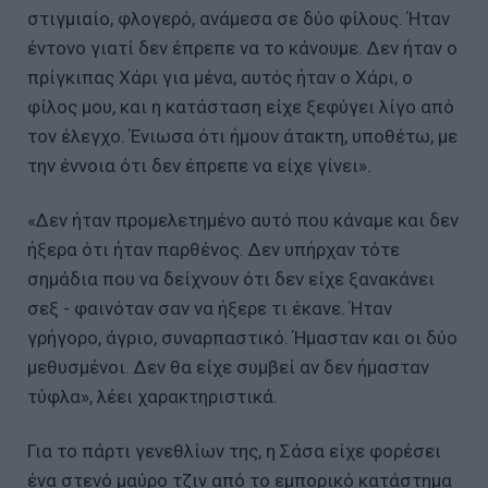
στιγμιαίο, φλογερό, ανάμεσα σε δύο φίλους. Ήταν
έντονο γιατί δεν έπρεπε να το κάνουμε. Δεν ήταν ο
πρίγκιπας Χάρι για μένα, αυτός ήταν ο Χάρι, ο
φίλος μου, και η κατάσταση είχε ξεφύγει λίγο από
τον έλεγχο. Ένιωσα ότι ήμουν άτακτη, υποθέτω, με
την έννοια ότι δεν έπρεπε να είχε γίνει».
«Δεν ήταν προμελετημένο αυτό που κάναμε και δεν
ήξερα ότι ήταν παρθένος. Δεν υπήρχαν τότε
σημάδια που να δείχνουν ότι δεν είχε ξανακάνει
σεξ - φαινόταν σαν να ήξερε τι έκανε. Ήταν
γρήγορο, άγριο, συναρπαστικό. Ήμασταν και οι δύο
μεθυσμένοι. Δεν θα είχε συμβεί αν δεν ήμασταν
τύφλα», λέει χαρακτηριστικά.
Για το πάρτι γενεθλίων της, η Σάσα είχε φορέσει
ένα στενό μαύρο τζιν από το εμπορικό κατάστημα