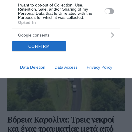
καθώς και στην προσαρτημένη Κρι...
I want to opt-out of Collection, Use,
Retention, Sale, and/or Sharing of my
10:30 | 06 Αυγούστου 2026
Πλανήτης
Personal Data that Is Unrelated with the
Purposes for which it was collected.
Opted In
Google consents
CONFIRM
Data Deletion
Data Access
Privacy Policy
Βόρεια Καρολίνα: Τρεις νεκροί
και ένας τραυματίας μετά από