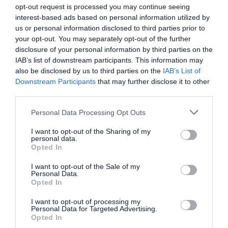
opt-out request is processed you may continue seeing
interest-based ads based on personal information utilized by
us or personal information disclosed to third parties prior to
your opt-out. You may separately opt-out of the further
disclosure of your personal information by third parties on the
IAB’s list of downstream participants. This information may
also be disclosed by us to third parties on the
IAB’s List of
Downstream Participants
that may further disclose it to other
third parties.
Please note that this website/app uses one or more Google
Personal Data Processing Opt Outs
services and may gather and store information including but
not limited to your visit or usage behaviour. You may click to
I want to opt-out of the Sharing of my
Μαζική επίθεση με drones: Η
personal data.
grant or deny consent to Google and its third-party tags to
Opted In
Ρωσία ανακοινώνει 605
use your data for below specified purposes in below Google
consent section.
καταρρίψεις
I want to opt-out of the Sale of my
Personal Data.
Opted In
Η Ρωσία ανακοίνωσε ότι οι αντιαεροπορικές της
I want to opt-out of processing my
δυνάμεις κατέρριψαν 605 ουκρανικά μη
Personal Data for Targeted Advertising.
επανδρωμένα αεροσκάφη (drones) κατά τη διάρκεια
Opted In
της νύχτας, σε περίπου 20 περιφέρειες της χώρας