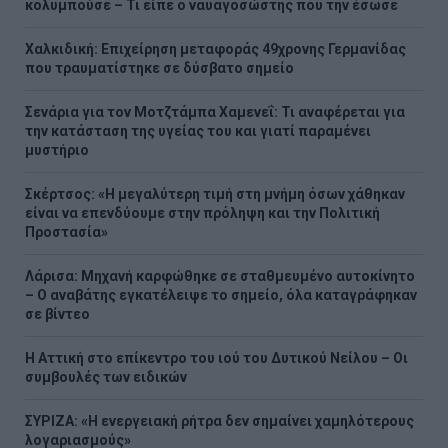
κολυμπούσε – Τι είπε ο ναυαγοσώστης που την έσωσε
Χαλκιδική: Επιχείρηση μεταφοράς 49χρονης Γερμανίδας
που τραυματίστηκε σε δύσβατο σημείο
Σενάρια για τον Μοτζτάμπα Χαμενεΐ: Τι αναφέρεται για
την κατάσταση της υγείας του και γιατί παραμένει
μυστήριο
Σκέρτσος: «Η μεγαλύτερη τιμή στη μνήμη όσων χάθηκαν
είναι να επενδύουμε στην πρόληψη και την Πολιτική
Προστασία»
Λάρισα: Μηχανή καρφώθηκε σε σταθμευμένο αυτοκίνητο
– Ο αναβάτης εγκατέλειψε το σημείο, όλα καταγράφηκαν
σε βίντεο
Η Αττική στο επίκεντρο του ιού του Δυτικού Νείλου – Οι
συμβουλές των ειδικών
ΣΥΡΙΖΑ: «Η ενεργειακή ρήτρα δεν σημαίνει χαμηλότερους
λογαριασμούς»