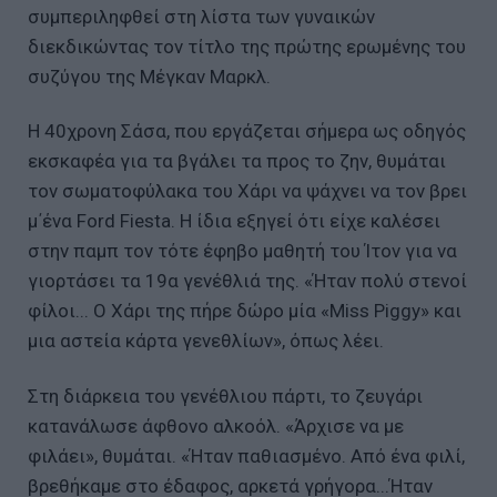
συμπεριληφθεί στη λίστα των γυναικών
διεκδικώντας τον τίτλο της πρώτης ερωμένης του
συζύγου της Μέγκαν Μαρκλ.
Η 40χρονη Σάσα, που εργάζεται σήμερα ως οδηγός
εκσκαφέα για τα βγάλει τα προς το ζην, θυμάται
τον σωματοφύλακα του Χάρι να ψάχνει να τον βρει
μ΄ένα Ford Fiesta. H ίδια εξηγεί ότι είχε καλέσει
στην παμπ τον τότε έφηβο μαθητή του Ίτον για να
γιορτάσει τα 19α γενέθλιά της. «Ήταν πολύ στενοί
φίλοι... Ο Χάρι της πήρε δώρο μία «Miss Piggy» και
μια αστεία κάρτα γενεθλίων», όπως λέει.
Στη διάρκεια του γενέθλιου πάρτι, το ζευγάρι
κατανάλωσε άφθονο αλκοόλ. «Άρχισε να με
φιλάει», θυμάται. «Ήταν παθιασμένο. Από ένα φιλί,
βρεθήκαμε στο έδαφος, αρκετά γρήγορα...Ήταν