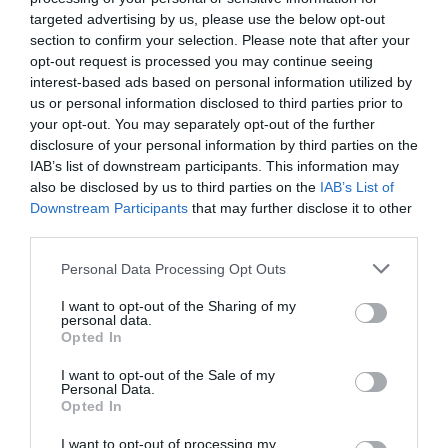
targeted advertising by us, please use the below opt-out
Νέες αιχμές για την «Ελπίδα για
section to confirm your selection. Please note that after your
τη Δημοκρατία» – Ο Ηλίας
opt-out request is processed you may continue seeing
interest-based ads based on personal information utilized by
Μιχάλας μιλά για παρασκήνιο
us or personal information disclosed to third parties prior to
και «σκοτεινά πρόσωπα»
your opt-out. You may separately opt-out of the further
disclosure of your personal information by third parties on the
IAB’s list of downstream participants. This information may
Ο Ηλίας Μιχάλας, που συμμετείχε από την πρώτη
also be disclosed by us to third parties on the
IAB’s List of
στιγμή στην «Ελπίδα για τη Δημοκρατία», περιγράφει
Downstream Participants
that may further disclose it to other
σε εκτενή ανάρτησή του την πορεία του
third parties.
εγχειρήματος, αφήνοντας αιχμές για εσωτερικές
εξελίξεις, παρασκήνιο και αλλ...
Please note that this website/app uses one or more Google
Personal Data Processing Opt Outs
services and may gather and store information including but
11:34 | 03 Αυγούστου 2026
Παρασκήνιο
not limited to your visit or usage behaviour. You may click to
I want to opt-out of the Sharing of my
personal data.
grant or deny consent to Google and its third-party tags to
Opted In
use your data for below specified purposes in below Google
consent section.
I want to opt-out of the Sale of my
Personal Data.
Opted In
I want to opt-out of processing my