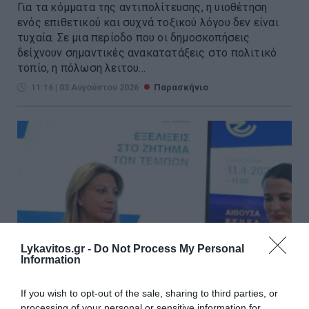
Για τα κόμματα της αντιπολίτευσης, η υιοθέτηση
ενός επιθετικού και συχνά τοξικού λόγου δεν είναι
τυχαία. Σε μια περίοδο που οι δημοσκοπήσεις
δείχνουν σημαντικές ανακατατάξεις στο πολιτικό
τοπίο, η πόλωση λειτου...
11:16 | 03 Αυγούστου 2026
Παρασκήνιο
Lykavitos.gr -
Do Not Process My Personal
Information
If you wish to opt-out of the sale, sharing to third parties, or
processing of your personal or sensitive information for