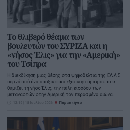
Το θλιβερό θέαμα των
βουλευτών του ΣΥΡΙΖΑ και η
«νήσος Έλις» για την «Αμερική»
του Τσίπρα
Η διεκδίκηση μιας θέσης στα ψηφοδέλτια της ΕΛ.Α.Σ
περνά από ένα απαξιωτικό «ξεσκαρτάρισμα», που
θυμίζει τη νήσο Έλις, την πύλη εισόδου των
μεταναστών στην Αμερική τον περασμένο αιώνα.
13:19 | 18 Ιουλίου 2026
Παρασκήνιο