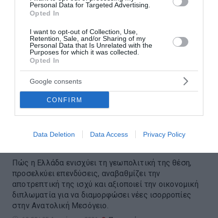
Personal Data for Targeted Advertising.
Opted In
I want to opt-out of Collection, Use,
Retention, Sale, and/or Sharing of my
Personal Data that Is Unrelated with the
Purposes for which it was collected.
Opted In
Google consents
Γιατί τα «ήρεμα νερά» με την
CONFIRM
Τουρκία αποτελούν το
ισχυρότερο γεωπολιτικό όπλο
Data Deletion
Data Access
Privacy Policy
της Ελλάδας
Πώς η Ελλάδα ενισχύει τη γεωπολιτική της θέση,
προσελκύει επενδύσεις, αναβαθμίζει την
αποτρεπτική της ισχύ και αξιοποιεί την οικονομική
διπλωματία για να διαμορφώσει νέες ισορροπίες
στην Ανατολική Μεσόγειο.