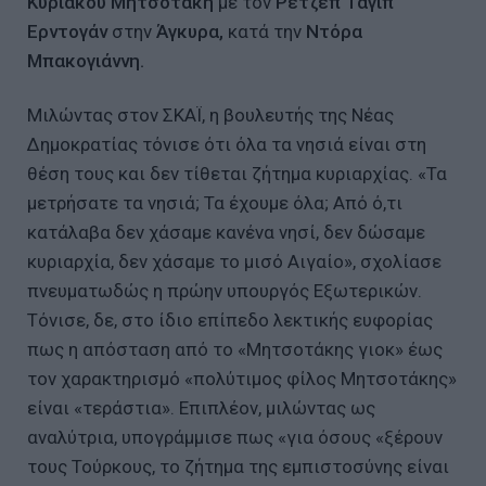
Κυριάκου Μητσοτάκη
με τον
Ρετζέπ Ταγίπ
Ερντογάν
στην
Άγκυρα,
κατά την
Ντόρα
Μπακογιάννη.
Μιλώντας στον ΣΚΑΪ, η βουλευτής της Νέας
Δημοκρατίας τόνισε ότι όλα τα νησιά είναι στη
θέση τους και δεν τίθεται ζήτημα κυριαρχίας. «Τα
μετρήσατε τα νησιά; Τα έχουμε όλα; Από ό,τι
κατάλαβα δεν χάσαμε κανένα νησί, δεν δώσαμε
κυριαρχία, δεν χάσαμε το μισό Αιγαίο», σχολίασε
πνευματωδώς η πρώην υπουργός Εξωτερικών.
Τόνισε, δε, στο ίδιο επίπεδο λεκτικής ευφορίας
πως η απόσταση από το «Μητσοτάκης γιοκ» έως
τον χαρακτηρισμό «πολύτιμος φίλος Μητσοτάκης»
είναι «τεράστια». Επιπλέον, μιλώντας ως
αναλύτρια, υπογράμμισε πως «για όσους «ξέρουν
τους Τούρκους, το ζήτημα της εμπιστοσύνης είναι