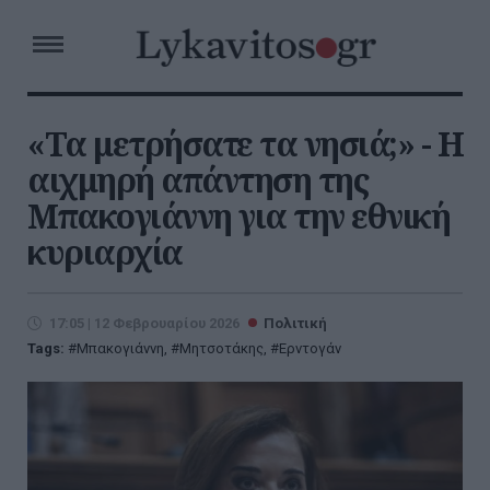
«Τα μετρήσατε τα νησιά;» - Η
αιχμηρή απάντηση της
Μπακογιάννη για την εθνική
κυριαρχία
17:05 | 12 Φεβρουαρίου 2026
Πολιτική
Tags:
Μπακογιάννη
,
Μητσοτάκης
,
Ερντογάν