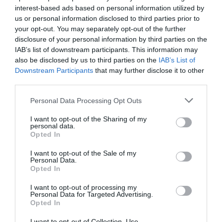
Λατινοπούλου: «Η τρομακτική
interest-based ads based on personal information utilized by
εισβολή στη Θέουτα αναδεικνύει
us or personal information disclosed to third parties prior to
your opt-out. You may separately opt-out of the further
και την ανυπαρξία της Ε.Ε.»
disclosure of your personal information by third parties on the
IAB’s list of downstream participants. This information may
«Η έκτακτη συνεδρίαση της Επιτροπής LIBE
also be disclosed by us to third parties on the
IAB’s List of
(Επιτροπή Πολιτικών Ελευθεριών, Δικαιοσύνης και
Downstream Participants
that may further disclose it to other
Εσωτερικών Υποθέσεων) του Ευρωπαϊκού
third parties.
Κοινοβουλίου, στην οποία η ευρωβουλευτής και
Please note that this website/app uses one or more Google
πρόεδρος της ΦΩΝΗΣ ΛΟΓΙΚΗΣ Αφροδίτη Λατ...
Personal Data Processing Opt Outs
services and may gather and store information including but
23:34 | 07 Αυγούστου 2026
Πολιτική
not limited to your visit or usage behaviour. You may click to
I want to opt-out of the Sharing of my
personal data.
grant or deny consent to Google and its third-party tags to
Opted In
use your data for below specified purposes in below Google
consent section.
I want to opt-out of the Sale of my
Personal Data.
Opted In
I want to opt-out of processing my
Personal Data for Targeted Advertising.
Opted In
I want to opt-out of Collection, Use,