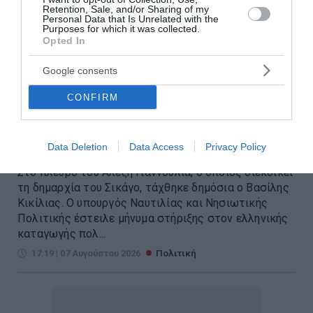
Retention, Sale, and/or Sharing of my
Personal Data that Is Unrelated with the
Purposes for which it was collected.
Opted In
Google consents
Ο Κικίλιας στηρίζει την
CONFIRM
υποψηφιότητα Γιαννούλια για
τη δημαρχία του Σικάγο
Data Deletion
Data Access
Privacy Policy
Στο πλευρό του Αλέξη Γιαννούλια, ο οποίος διεκδικεί
τη δημαρχία του Σικάγο, τάχθηκε δημόσια ο Βασίλης
Κικίλιας. Ο υπουργός Ναυτιλίας και Νησιωτικής
Πολιτικής έστειλε μήνυμα στήριξης στον ελληνικής
καταγωγής πολ...
17:19 | 07 Αυγούστου 2026
Πολιτική