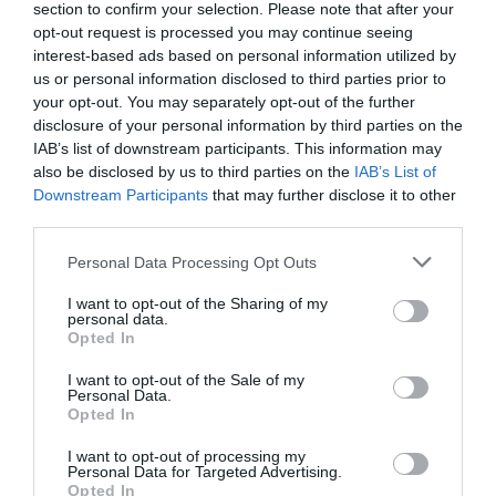
section to confirm your selection. Please note that after your
opt-out request is processed you may continue seeing
interest-based ads based on personal information utilized by
Ανακαλύφθηκε άγνωστο σωματίδιο αντιύλης -
us or personal information disclosed to third parties prior to
your opt-out. You may separately opt-out of the further
Ρίχνει φως στην ύπαρξη του Σύμπαντος
disclosure of your personal information by third parties on the
IAB’s list of downstream participants. This information may
Την πρώτη ένδειξη αντιυπερηλίου-4 είδαν επιστήμονες
also be disclosed by us to third parties on the
IAB’s List of
που παίρνουν μέρος στο πείραμα ALICE στον Μεγάλο
Downstream Participants
that may further disclose it to other
Επιταχυντή Αδρονίων (LHC) του CERN. Το αντιυπερήλ...
third parties.
18 Δεκεμβρίου 2024
Please note that this website/app uses one or more Google
Personal Data Processing Opt Outs
services and may gather and store information including but
Ροή ειδήσεων
not limited to your visit or usage behaviour. You may click to
I want to opt-out of the Sharing of my
personal data.
Κολομβία: 1 δισ. δολάρια από τις ΗΠΑ στον νέο
grant or deny consent to Google and its third-party tags to
Opted In
φιλοτραμπικό πρόεδρο – «Αμείλικτος πόλεμος» στα
use your data for below specified purposes in below Google
καρτέλ
consent section.
I want to opt-out of the Sale of my
Personal Data.
Opted In
Σοβαρό τροχαίο στο Λαγονήσι: Μηχανή της ΔΙΑΣ
συγκρούστηκε με αυτοκίνητο – Δύο αστυνομικοί
I want to opt-out of processing my
τραυματίες
Personal Data for Targeted Advertising.
Opted In