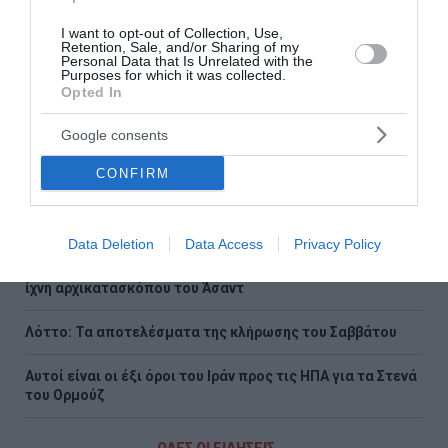
Σαν σήμερα - 9 Αυγούστου
I want to opt-out of Collection, Use,
Retention, Sale, and/or Sharing of my
Το Πατητήρι Αλοννήσου
Personal Data that Is Unrelated with the
Purposes for which it was collected.
Opted In
Ποιο λάθος κάνουμε όταν κόβουμε το καρπούζι
Google consents
Θρίλερ στον Λυκαβηττό: Εξετάζεται η διαδρομή της
57χρονης από την Κυψέλη
CONFIRM
Ρέθυμνο: Άγριος ξυλοδαρμός 51χρονου Βρετανού – Πέντε
συλλήψεις
Data Deletion
Data Access
Privacy Policy
Συρία: Πώς ένα ξεχασμένο σημειωματάριο οδήγησε στα
ίχνη αρχικατασκόπου του Άσαντ
Λόττο: Τα αποτελέσματα της κλήρωσης του Σαββάτου
Αυτοί είναι οι έξι όροι του Ιράν προς τις ΗΠΑ για τα Στενά
του Ορμούζ
ΟΛΕΣ ΟΙ ΕΙΔΗΣΕΙΣ →