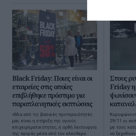
Black Friday: Ποιες είναι οι
Στους ρυ
εταιρείες στις οποίες
Friday η
επιβλήθηκε πρόστιμο για
ψωνίσουν
παραπλανητικές εκπτώσεις
καταναλ
«Μια από τις βασικές προτεραιότητές
Κορυφώνοντ
μας είναι η στήριξη της υγιούς
29/11 οι εκπ
επιχειρηματικότητας, η ορθή λειτουργία
με τους κατ
της αγοράς μέσα από τον ελεύθερο
να ξεχυθούν