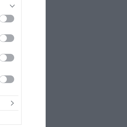
ες και
ετε για
ορά έχει
έτρηση
ες