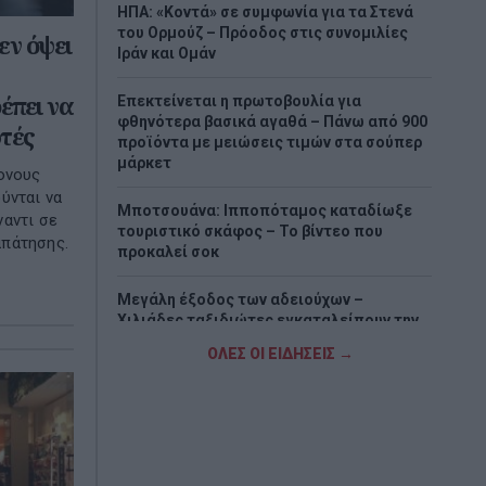
ΗΠΑ: «Κοντά» σε συμφωνία για τα Στενά
του Ορμούζ – Πρόοδος στις συνομιλίες
εν όψει
Ιράν και Ομάν
έπει να
Επεκτείνεται η πρωτοβουλία για
φθηνότερα βασικά αγαθά – Πάνω από 900
τές
προϊόντα με μειώσεις τιμών στα σούπερ
μάρκετ
ονους
ύνται να
Μποτσουάνα: Ιπποπόταμος καταδίωξε
αντι σε
τουριστικό σκάφος – Το βίντεο που
απάτησης.
προκαλεί σοκ
Μεγάλη έξοδος των αδειούχων –
Χιλιάδες ταξιδιώτες εγκαταλείπουν την
Αθήνα
ΟΛΕΣ ΟΙ ΕΙΔΗΣΕΙΣ →
Πίτα με κολοκυθάκια και τυριά
Αντίστροφη μέτρηση για την επέκταση
του Μετρό Θεσσαλονίκης – Πότε ανοίγει