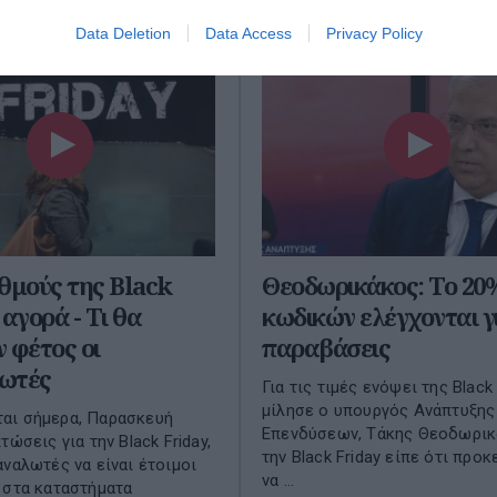
Data Deletion
Data Access
Privacy Policy
θμούς της Black
Θεοδωρικάκος: Το 20
 αγορά - Τι θα
κωδικών ελέγχονται γ
 φέτος οι
παραβάσεις
ωτές
Για τις τιμές ενόψει της Black 
μίλησε ο υπουργός Ανάπτυξης
αι σήμερα, Παρασκευή
Επενδύσεων, Τάκης Θεοδωρικά
τώσεις για την Black Friday,
την Black Friday είπε ότι προκ
αναλωτές να είναι έτοιμοι
να ...
 στα καταστήματα