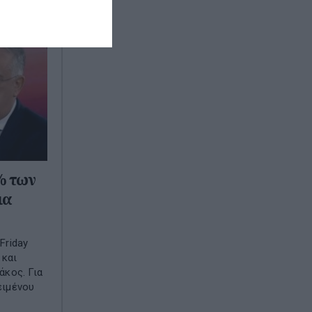
% των
ια
Friday
 και
κος. Για
ειμένου