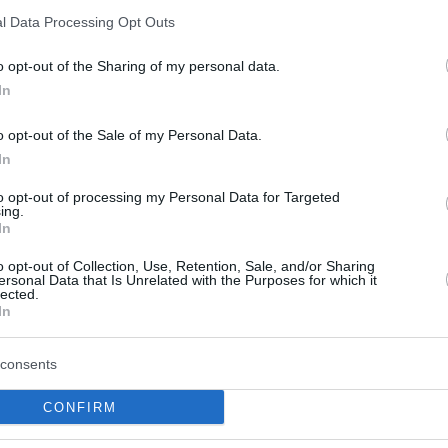
l Data Processing Opt Outs
o opt-out of the Sharing of my personal data.
In
o opt-out of the Sale of my Personal Data.
In
ύς Black Friday η
Black Friday & Cyber
to opt-out of processing my Personal Data for Targeted
ing.
Τι πρέπει να
Monday: Οι ημερομηνί
In
ν οι καταναλωτές
όλα όσα πρέπει να ξέρ
o opt-out of Collection, Use, Retention, Sale, and/or Sharing
τις εκπτώσεις
ersonal Data that Is Unrelated with the Purposes for which it
ροσέξεις τη Black Friday
lected.
In
νές εκπτώσεις, παγίδες
Παρότι απομένουν ακόμη κάτι
, ασφαλείς online αγορές
παραπάνω από δύο μήνες, η αγ
ιβίωσης σε φυσικά και e-
ήδη αρχίσει την αντίστροφη μ
consents
για τις δύο μεγαλύτερες ημέρ
εκπτώσεων. Tη Bl...
ίου 2025
CONFIRM
25 Σεπτεμβρίου 2025