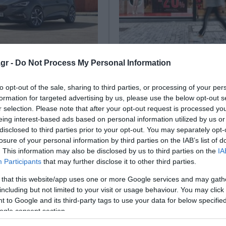
s – “Black Friday
Πότε πέφτει η Black 
gr -
Do Not Process My Personal Information
” Νέο προωθητικό
Πυρετωδώς προετοιμάζεται η
μα με όφελος έως
to opt-out of the sale, sharing to third parties, or processing of your per
για την Black Friday. Καταστήμ
formation for targeted advertising by us, please use the below opt-out s
λανσάρουν προεκπτώσεις και
r selection. Please note that after your opt-out request is processed y
σημαντικές προσφορές σε όλα
eing interest-based ads based on personal information utilized by us or
Μ.Α.Ε.Ε. ανακοινώνει νέο
προϊόντων, τόσο σ...
disclosed to third parties prior to your opt-out. You may separately opt-
 πρόγραμμα SEAT Days -
10 Νοεμβρίου 2025
losure of your personal information by third parties on the IAB’s list of
 Edition”, το οποίο
. This information may also be disclosed by us to third parties on the
IA
 από ιδιαίτερα ελκυστικές
Participants
that may further disclose it to other third parties.
...
ίου 2025
 that this website/app uses one or more Google services and may gath
including but not limited to your visit or usage behaviour. You may click 
 to Google and its third-party tags to use your data for below specifi
ogle consent section.