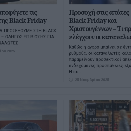
ποφύγετε τις
Προσοχή στις απάτες 
της Black Friday
Black Friday και
Χριστουγέννων – Τι πρ
ΝΑ ΠΡΟΣΕΞΟΥΜΕ ΣΤΗ BLACK
ελέγχουν οι καταναλω
5 – ΟΔΗΓΟΣ ΕΠΙΒΙΩΣΗΣ ΓΙΑ
ΝΑΛΩΤΕΣ
Καθώς η αγορά μπαίνει σε έντ
ίου 2025
ρυθμούς, οι καταναλωτές καλο
παραμείνουν προσεκτικοί απέν
ενδεχόμενες προσπάθειες εξ
Η πε...
25 Νοεμβρίου 2025