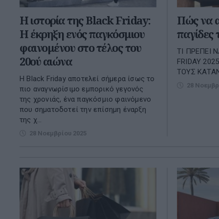
Η ιστορία της Black Friday:
Πώς να α
Η έκρηξη ενός παγκόσμιου
παγίδες 
φαινομένου στο τέλος του
ΤΙ ΠΡΕΠΕΙ 
20ού αιώνα
FRIDAY 202
ΤΟΥΣ ΚΑΤΑ
Η Black Friday αποτελεί σήμερα ίσως το
28 Νοεμβρ
πιο αναγνωρίσιμο εμπορικό γεγονός
της χρονιάς, ένα παγκόσμιο φαινόμενο
που σηματοδοτεί την επίσημη έναρξη
της χ...
28 Νοεμβρίου 2025