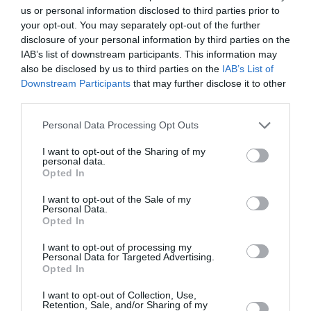
us or personal information disclosed to third parties prior to
your opt-out. You may separately opt-out of the further
disclosure of your personal information by third parties on the
IAB’s list of downstream participants. This information may
also be disclosed by us to third parties on the
IAB’s List of
Downstream Participants
that may further disclose it to other
third parties.
Please note that this website/app uses one or more Google
Personal Data Processing Opt Outs
services and may gather and store information including but
not limited to your visit or usage behaviour. You may click to
I want to opt-out of the Sharing of my
personal data.
grant or deny consent to Google and its third-party tags to
Opted In
use your data for below specified purposes in below Google
consent section.
I want to opt-out of the Sale of my
Personal Data.
Opted In
Σαν σήμερα - 9 Αυγούστου
I want to opt-out of processing my
Personal Data for Targeted Advertising.
Γεγονότα 1173: Πίζα, Ιταλία. Αρχίζει να χτίζεται το
Opted In
καμπαναριό της τοπικής μητρόπολης, που από την αρχή
I want to opt-out of Collection, Use,
παίρνει κλίση. Είναι ο γνωστός «κεκλιμένος πύργος» της
Retention, Sale, and/or Sharing of my
Πίζας. 1823: Ελ...