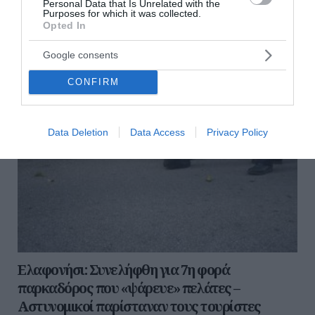
Personal Data that Is Unrelated with the
Purposes for which it was collected.
09 Αυγούστου 2026
Opted In
Google consents
CONFIRM
Data Deletion
Data Access
Privacy Policy
Ελαφονήσι: Συνελήφθη για 7η φορά
παρκαδόρος που «ψάρευε» πελάτες –
Αστυνομικοί παρίσταναν τους τουρίστες