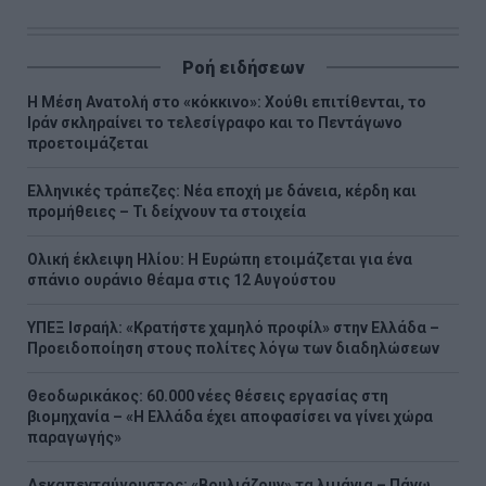
Ροή ειδήσεων
Η Μέση Ανατολή στο «κόκκινο»: Χούθι επιτίθενται, το
Ιράν σκληραίνει το τελεσίγραφο και το Πεντάγωνο
προετοιμάζεται
Ελληνικές τράπεζες: Νέα εποχή με δάνεια, κέρδη και
προμήθειες – Τι δείχνουν τα στοιχεία
Ολική έκλειψη Ηλίου: Η Ευρώπη ετοιμάζεται για ένα
σπάνιο ουράνιο θέαμα στις 12 Αυγούστου
ΥΠΕΞ Ισραήλ: «Κρατήστε χαμηλό προφίλ» στην Ελλάδα –
Προειδοποίηση στους πολίτες λόγω των διαδηλώσεων
Θεοδωρικάκος: 60.000 νέες θέσεις εργασίας στη
βιομηχανία – «Η Ελλάδα έχει αποφασίσει να γίνει χώρα
παραγωγής»
Δεκαπενταύγουστος: «Βουλιάζουν» τα λιμάνια – Πάνω