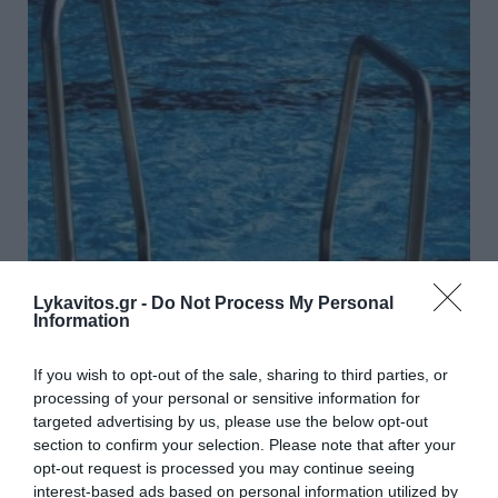
Θρήνος στην Πάρο για τον χαμό 4χρονου σε
Lykavitos.gr -
Do Not Process My Personal
πισίνα - Συγκλονιστική η προσπάθεια του
Information
μπάρμαν να αποτρέψει την τραγωδία (Βίντεο)
If you wish to opt-out of the sale, sharing to third parties, or
Σοκαρισμένη είναι η τοπική κοινωνία της Πάρου και όχι
processing of your personal or sensitive information for
μόνο μετά τον τραγικό χαμό του ενός 4χρονου αγοριού
targeted advertising by us, please use the below opt-out
σε πισίνα beach bar, λίγα μέτρα μακριά από τους γονείς
section to confirm your selection. Please note that after your
του. Σύμφωνα με ...
opt-out request is processed you may continue seeing
09 Αυγούστου 2026
interest-based ads based on personal information utilized by