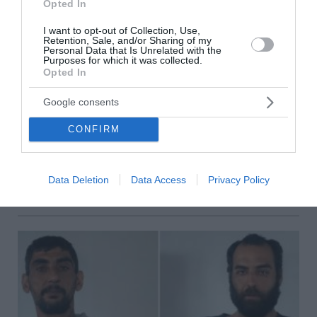
Opted In
I want to opt-out of Collection, Use,
Retention, Sale, and/or Sharing of my
Personal Data that Is Unrelated with the
Purposes for which it was collected.
Κιλκίς: Εξαρθρώθηκε κύκλωμα παράνομου
Opted In
στοιχηματισμού – Πάνω από 170.000 ευρώ η
Google consents
λεία, πέντε συλλήψεις
CONFIRM
Από αστυνομικούς της Υποδιεύθυνσης Αντιμετώπισης
Οργανωμένου Εγκλήματος Βορείου Ελλάδος,
εξαρθρώθηκε εγκληματική οργάνωση τα μέλη της οποίας
δραστηριο...
Data Deletion
Data Access
Privacy Policy
23 Μαΐου 2026