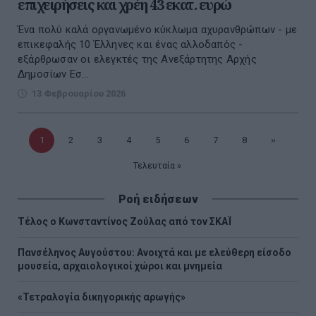
επιχειρήσεις και χρέη 43 εκατ. ευρώ
Ένα πολύ καλά οργανωμένο κύκλωμα αχυρανθρώπων - με
επικεφαλής 10 Έλληνες και ένας αλλοδαπός -
εξάρθρωσαν οι ελεγκτές της Ανεξάρτητης Αρχής
Δημοσίων Εσ...
13 Φεβρουαρίου 2026
Τρέχουσα
1
Σελίδα
2
Σελίδα
3
Σελίδα
4
Σελίδα
5
Σελίδα
6
Σελίδα
7
Σελίδα
8
Επόμενη
››
σελίδα
Τελευταία
Τελευταία »
σελίδα
σελίδα
Ροή ειδήσεων
Τέλος ο Κωνσταντίνος Ζούλας από τον ΣΚΑΪ
Πανσέληνος Αυγούστου: Ανοιχτά και με ελεύθερη είσοδο
μουσεία, αρχαιολογικοί χώροι και μνημεία
«Τετραλογία δικηγορικής αρωγής»