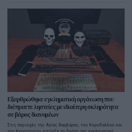
Eξαρθρώθηκε εγκληματική οργάνωση που
διέπραττε ληστείες με ιδιαίτερη σκληρότητα
σε βάρος διανομέων
Στις περιοχές της Αγίας Βαρβάρας, του Κορυδαλλού και
του Κερατσινίου, εστίαζε τη δράση της εγκληματική