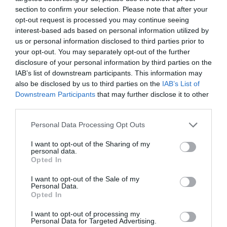
section to confirm your selection. Please note that after your
opt-out request is processed you may continue seeing
ΟΠΕΚΕΠΕ: Στη φυλακή ο λογιστής του
interest-based ads based on personal information utilized by
κυκλώματος στην Κρήτη – Ελεύθερα 21 άτομα
us or personal information disclosed to third parties prior to
your opt-out. You may separately opt-out of the further
Μετά από μαραθώνιες απολογίες που διήρκησαν σχεδόν
disclosure of your personal information by third parties on the
20 ώρες και ολοκληρώθηκαν στις πέντε το πρωί, το
IAB’s list of downstream participants. This information may
δρόμο για τη φυλακή πήρε μόνο ένας λογιστής που φέ...
also be disclosed by us to third parties on the
IAB’s List of
Downstream Participants
that may further disclose it to other
31 Μαΐου 2026
third parties.
Please note that this website/app uses one or more Google
Personal Data Processing Opt Outs
services and may gather and store information including but
not limited to your visit or usage behaviour. You may click to
I want to opt-out of the Sharing of my
personal data.
grant or deny consent to Google and its third-party tags to
Opted In
use your data for below specified purposes in below Google
consent section.
I want to opt-out of the Sale of my
Personal Data.
Opted In
I want to opt-out of processing my
Personal Data for Targeted Advertising.