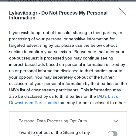
επιβάλλονταν να πληρώσουν κ.α., τους έπειθαν να
Lykavitos.gr -
Do Not Process My Personal
παραδώσουν χρηματικά ποσά, κοσμήματα και
Information
τιμαλφή, είτε να τους παραχωρήσουν τα στοιχεία
των τραπεζικών τους λογαριασμών ή καρτών.
If you wish to opt-out of the sale, sharing to third parties, or
processing of your personal or sensitive information for
targeted advertising by us, please use the below opt-out
Στη συνέχεια οι «επιχειρησιακές» ομάδες,
section to confirm your selection. Please note that after your
καθοδηγούμενες από το τηλεφωνικό κέντρο,
opt-out request is processed you may continue seeing
μετέβαιναν είτε στις οικίες των θυμάτων είτε σε
interest-based ads based on personal information utilized by
us or personal information disclosed to third parties prior to
υποδεικνυόμενο σημείο, από όπου θα
your opt-out. You may separately opt-out of the further
παραλάμβαναν τα κλοπιμαία.
disclosure of your personal information by third parties on the
IAB’s list of downstream participants. This information may
Σημειώνεται ότι υπήρχαν πολλαπλές
also be disclosed by us to third parties on the
IAB’s List of
Downstream Participants
that may further disclose it to other
«επιχειρησιακές» ομάδες που βρίσκονταν σε
third parties.
απευθείας επικοινωνία με το τηλεφωνικό κέντρο,
Please note that this website/app uses one or more Google
έτοιμες να δράσουν σε όλη την ελληνική
Personal Data Processing Opt Outs
services and may gather and store information including but
επικράτεια, ανά πάσα ώρα και στιγμή, ενώ
not limited to your visit or usage behaviour. You may click to
I want to opt-out of the Sharing of my