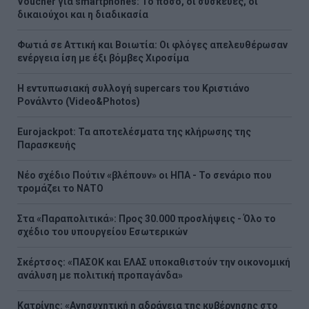
Voucher για smartphones: Το ποσό, οι συσκευές, οι
δικαιούχοι και η διαδικασία
Φωτιά σε Αττική και Βοιωτία: Οι φλόγες απελευθέρωσαν
ενέργεια ίση με έξι βόμβες Χιροσίμα
H εντυπωσιακή συλλογή supercars του Κριστιάνο
Ρονάλντο (Video&Photos)
Eurojackpot: Τα αποτελέσματα της κλήρωσης της
Παρασκευής
Νέο σχέδιο Πούτιν «βλέπουν» οι ΗΠΑ - Το σενάριο που
τρομάζει το ΝΑΤΟ
Στα «Παραπολιτικά»: Προς 30.000 προσλήψεις - Όλο το
σχέδιο του υπουργείου Εσωτερικών
Σκέρτσος: «ΠΑΣΟΚ και ΕΛΑΣ υποκαθιστούν την οικονομική
ανάλυση με πολιτική προπαγάνδα»
Κατρίνης: «Ανησυχητική η αδράνεια της κυβέρνησης στο