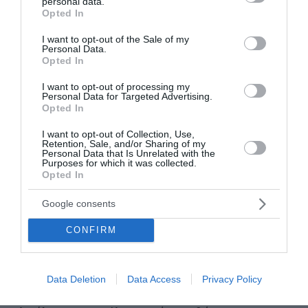
κινούνταν με συνεχώς εναλλασσόμενα μισθωμένα
personal data.
grant or deny consent to Google and its third-party tags to
Opted In
οχήματα ή οχήματα συγγενών τους, προκειμένου
use your data for below specified purposes in below Google
consent section.
να δυσχεράνουν τον εντοπισμό τους.
I want to opt-out of the Sale of my
Personal Data.
Opted In
Για τον ίδιο σκοπό, χρησιμοποιούσαν επίσης
I want to opt-out of processing my
πλήθος τηλεφωνικών συνδέσεων, που ανήκαν σε
Personal Data for Targeted Advertising.
Opted In
αχυρανθρώπους, ενώ για τη μεταξύ τους
επικοινωνία χρησιμοποιούσαν διαδικτυακή
I want to opt-out of Collection, Use,
Retention, Sale, and/or Sharing of my
εφαρμογή, γεγονός που καταδεικνύει την
Personal Data that Is Unrelated with the
Purposes for which it was collected.
οργάνωση και τον επαγγελματισμό τους.
Opted In
Από την προανακριτική έρευνα της ανωτέρω
Google consents
Υπηρεσίας εξιχνιάστηκαν συνολικά 41
CONFIRM
περιπτώσεις, που έλαβαν χώρα στις περιοχές του
Περιστερίου, του Ιλίου, της Καλλιθέας, της
Αργυρούπολης, της Φιλοθέης, Των Αγίων
Data Deletion
Data Access
Privacy Policy
Αναργύρων, της Πεύκης, του Ηρακλείου, του