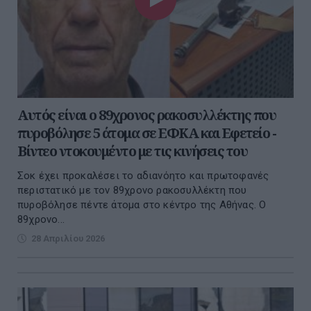
Αυτός είναι ο 89χρονος ρακοσυλλέκτης που
πυροβόλησε 5 άτομα σε ΕΦΚΑ και Εφετείο -
Βίντεο ντοκουμέντο με τις κινήσεις του
Σοκ έχει προκαλέσει το αδιανόητο και πρωτοφανές
περιστατικό με τον 89χρονο ρακοσυλλέκτη που
πυροβόλησε πέντε άτομα στο κέντρο της Αθήνας. Ο
89χρονο...
28 Απριλίου 2026