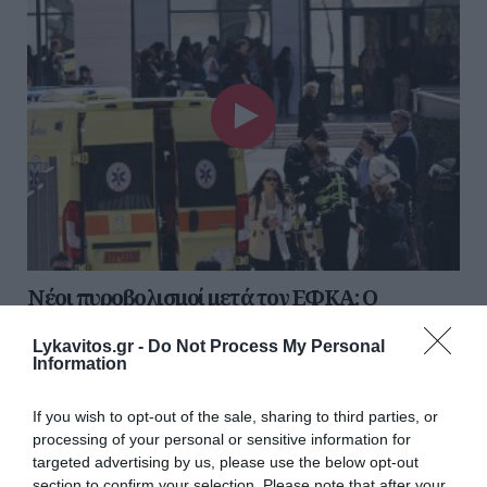
Νέοι πυροβολισμοί μετά τον ΕΦΚΑ: Ο
ηλικιωμένος «άνοιξε πυρ» στο Ειρηνοδικείο
Lykavitos.gr -
Do Not Process My Personal
τραυματίζοντας άλλα 4 άτομα
Information
Νέο περιστατικό πυροβολισμών στο κέντρο της Αθήνας
σημειώθηκε στη Λουκάρεως, στο ισόγειο του Εφετείου
If you wish to opt-out of the sale, sharing to third parties, or
Αθηνών, σήμερα, Τρίτη, το πρωί, λίγο μετά το συμ...
processing of your personal or sensitive information for
targeted advertising by us, please use the below opt-out
28 Απριλίου 2026
section to confirm your selection. Please note that after your