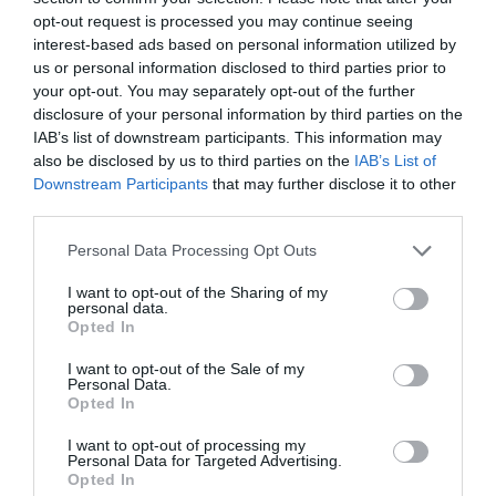
opt-out request is processed you may continue seeing
interest-based ads based on personal information utilized by
us or personal information disclosed to third parties prior to
your opt-out. You may separately opt-out of the further
disclosure of your personal information by third parties on the
IAB’s list of downstream participants. This information may
also be disclosed by us to third parties on the
IAB’s List of
Downstream Participants
that may further disclose it to other
third parties.
Please note that this website/app uses one or more Google
Personal Data Processing Opt Outs
services and may gather and store information including but
not limited to your visit or usage behaviour. You may click to
I want to opt-out of the Sharing of my
personal data.
grant or deny consent to Google and its third-party tags to
Opted In
use your data for below specified purposes in below Google
consent section.
I want to opt-out of the Sale of my
Παρουσιάστηκε ο νέος δικαστικός χάρτης –
Personal Data.
Μειώνεται ο χρόνος έκδοσης αποφάσεων με
Opted In
την ενοποίηση των πρωτοδικείων και
I want to opt-out of processing my
ειρηνοδικείων
Personal Data for Targeted Advertising.
Opted In