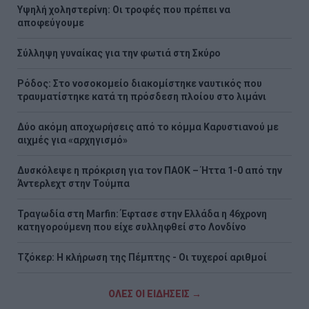
Υψηλή χοληστερίνη: Οι τροφές που πρέπει να
αποφεύγουμε
Σύλληψη γυναίκας για την φωτιά στη Σκύρο
Ρόδος: Στο νοσοκομείο διακομίστηκε ναυτικός που
τραυματίστηκε κατά τη πρόσδεση πλοίου στο λιμάνι
Δύο ακόμη αποχωρήσεις από το κόμμα Καρυστιανού με
αιχμές για «αρχηγισμό»
Δυσκόλεψε η πρόκριση για τον ΠΑΟΚ – Ήττα 1-0 από την
Άντερλεχτ στην Τούμπα
Τραγωδία στη Marfin: Έφτασε στην Ελλάδα η 46χρονη
κατηγορούμενη που είχε συλληφθεί στο Λονδίνο
Τζόκερ: Η κλήρωση της Πέμπτης - Οι τυχεροί αριθμοί
ΟΛΕΣ ΟΙ ΕΙΔΗΣΕΙΣ →