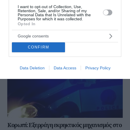
Στη μείωση του χρόνου έκδοσης τελεσίδικης απόφασης
I want to opt-out of Collection, Use,
από τις 1.482 ημέρες στις 900 και στο τέλος της
Retention, Sale, and/or Sharing of my
τετραετίας στις 637 που είναι Ευρωπαϊκός μέσος όρος...
Personal Data that Is Unrelated with the
Purposes for which it was collected.
09 Απριλίου 2024
Opted In
Google consents
CONFIRM
Data Deletion
Data Access
Privacy Policy
Κορωπί: Eξερράγη εκρηκτικός μηχανισμός στο