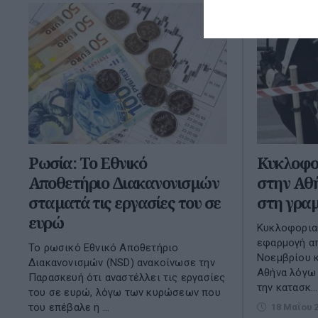
Ρωσία: Το Εθνικό
Κυκλοφορ
Αποθετήριο Διακανονισμών
στην Αθ
σταματά τις εργασίες του σε
στη γραμ
ευρώ
Κυκλοφοριακ
εφαρμογή απ
Το ρωσικό Εθνικό Αποθετήριο
Νοεμβρίου κ
Διακανονισμών (NSD) ανακοίνωσε την
Αθήνα λόγω 
Παρασκευή ότι αναστέλλει τις εργασίες
την κατασκ...
του σε ευρώ, λόγω των κυρώσεων που
του επέβαλε η ...
18 Μαΐου 