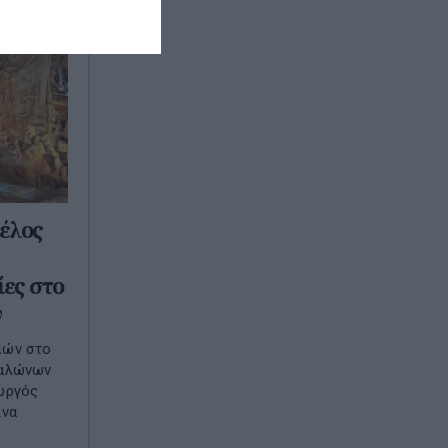
τέλος
ίες στο
ν
ιών στο
ραλώνων
υργός
ίνα