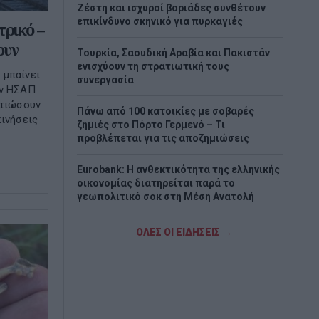
Ζέστη και ισχυροί βοριάδες συνθέτουν
επικίνδυνο σκηνικό για πυρκαγιές
τρικό –
ουν
Τουρκία, Σαουδική Αραβία και Πακιστάν
ενισχύουν τη στρατιωτική τους
 μπαίνει
συνεργασία
ον ΗΣΑΠ
λτιώσουν
Πάνω από 100 κατοικίες με σοβαρές
κινήσεις
ζημιές στο Πόρτο Γερμενό – Τι
προβλέπεται για τις αποζημιώσεις
Eurobank: Η ανθεκτικότητα της ελληνικής
οικονομίας διατηρείται παρά το
γεωπολιτικό σοκ στη Μέση Ανατολή
Χατζηδάκης: «Ό,τι δεν αναρτάται δεν
ΟΛΕΣ ΟΙ ΕΙΔΗΣΕΙΣ →
ισχύει» - Υποχρεωτική ανάρτηση όλων των
εγκυκλίων στο Δημόσιο
Προσοχή στις μεταφορές χρημάτων: Πότε
η ΑΑΔΕ τις χαρακτηρίζει δωρεές