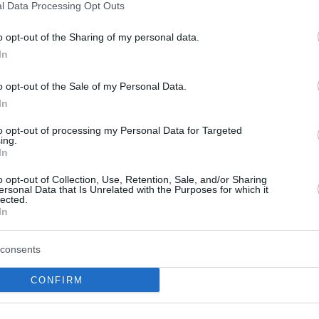
l Data Processing Opt Outs
o opt-out of the Sharing of my personal data.
In
o opt-out of the Sale of my Personal Data.
In
to opt-out of processing my Personal Data for Targeted
 Το 2025 θα έχει
Θεσσαλονίκη: Εντοπί
ing.
In
ωθεί το ανάκτορο
οβίδα κατά τη διάρκει
ποι στο Τατόι
εργασιών (Photos)
o opt-out of Collection, Use, Retention, Sale, and/or Sharing
ersonal Data that Is Unrelated with the Purposes for which it
lected.
ες στο Τατόι αναφέρθηκε η
Συναγερμός σήμανε το μεσημέ
In
λιτισμού και Αθλητισμού,
τον εντοπισμό μίας οξειδωμέ
η. «Το σχέδιο
οβίδας στο κέντρο της Θεσσα
consents
ης για το Τατόι έχει μπει
Η ενεργή χειροβομβίδα η οπο
ι ...
χρονολογείται α...
CONFIRM
ίου 2023
21 Σεπτεμβρίου 2022