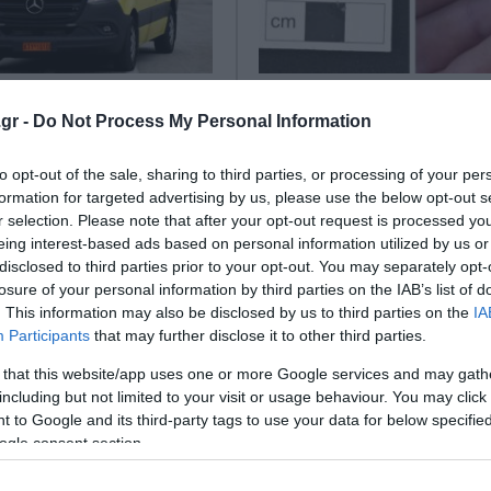
: Νεκρός 79χρονος
Αρχαίος θησαυρός
gr -
Do Not Process My Personal Information
κεια εργασιών για
ανακαλύφθηκε κατά 
η
διάρκεια εργασιών
to opt-out of the sale, sharing to third parties, or processing of your per
ανέγερσης κατοικιών
formation for targeted advertising by us, please use the below opt-out s
τυλίχτηκε την Παρασκευή
(εικόνες)
r selection. Please note that after your opt-out request is processed y
 του Δήμου Χερσονήσου στο
eing interest-based ads based on personal information utilized by us or
ε έναν άνδρα να
Μία εντυπωσιακή ανακάλυψη έ
disclosed to third parties prior to your opt-out. You may separately opt-
αι θανάσιμα, στη διάρκεια
τη διάρκεια εργασιών για την 
losure of your personal information by third parties on the IAB’s list of
 άν...
κατοικιών στο χωριό Stonham
. This information may also be disclosed by us to third parties on the
IA
2025
της ανατολικής Αγγλίας. Αρκε
Participants
that may further disclose it to other third parties.
τεχνουρ...
 that this website/app uses one or more Google services and may gath
02 Οκτωβρίου 2024
including but not limited to your visit or usage behaviour. You may click 
 to Google and its third-party tags to use your data for below specifi
ogle consent section.