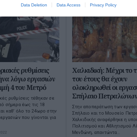
Data Deletion
Data Access
Privacy Policy
ιακές ρυθμίσεις
Χαλκιδική: Μέχρι το 
ήνα λόγω εργασιών
του έτους θα έχουν
μή 4 του Μετρό
ολοκληρωθεί οι εργασ
Σπήλαιο Πετραλώνω
ές ρυθμίσεις τέθηκαν σε
ό σήμερα έως τις 18
Στην αποπεράτωση των εργασ
αι καθ’ όλο το 24ωρο στην
Σπήλαιο και το Μουσείο Πετ
εργασιών που γίνονται για
Χαλκιδικής αναφέρθηκε η υπο
Πολιτισμού και Αθλητισμού Λ
Μενδώνη, απαντώντα...
2022