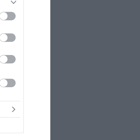
στηκε
α
ρι μετά
νης
λονίκης.
ία