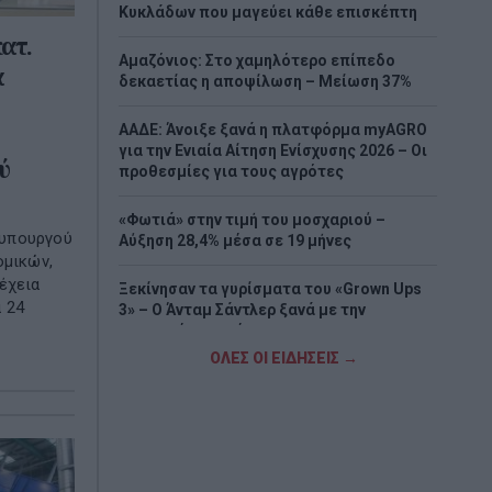
Κυκλάδων που μαγεύει κάθε επισκέπτη
ατ.
Αμαζόνιος: Στο χαμηλότερο επίπεδο
α
δεκαετίας η αποψίλωση – Μείωση 37%
ΑΑΔΕ: Άνοιξε ξανά η πλατφόρμα myAGRO
για την Ενιαία Αίτηση Ενίσχυσης 2026 – Οι
ύ
προθεσμίες για τους αγρότες
«Φωτιά» στην τιμή του μοσχαριού –
 υπουργού
Αύξηση 28,4% μέσα σε 19 μήνες
ομικών,
έχεια
Ξεκίνησαν τα γυρίσματα του «Grown Ups
 24
3» – Ο Άνταμ Σάντλερ ξανά με την
αγαπημένη παρέα
ΟΛΕΣ ΟΙ ΕΙΔΗΣΕΙΣ →
Νέα υπόθεση «καίει» τον Ινφαντίνο:
Καταγγελίες για εξαψήφια αποζημίωση
από την UEFA σε γυναίκα με την οποία
φέρεται να είχε σχέση
e-ΕΦΚΑ – ΔΥΠΑ: Πληρωμές 56,7 εκατ. ευρώ