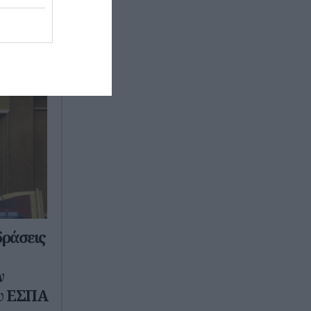
ράσεις
ν
ου ΕΣΠΑ