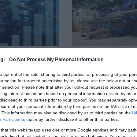
1–2027: Ευκαιρίες
Έκδοση πρόσκλησης 
gr -
Do Not Process My Personal Information
ς και Στήριξη της
εκατ. από το ΕΣΠΑ γι
Κοινωνίας στην
υποδομές διαχείρισης
to opt-out of the sale, sharing to third parties, or processing of your per
ια Κεντρικής
αποβλήτων και
formation for targeted advertising by us, please use the below opt-out s
ίας
ανακύκλωσης
r selection. Please note that after your opt-out request is processed y
eing interest-based ads based on personal information utilized by us or
αμματεία ΕΣΠΑ συνεχίζει
Με απόφαση του Αναπληρωτή
disclosed to third parties prior to your opt-out. You may separately opt-
των περιφερειακών
Υπουργού Εθνικής Οικονομίας
losure of your personal information by third parties on the IAB’s list of
 διαλόγου και ενημέρωσης
Οικονομικών Νίκου Παπαθανά
. This information may also be disclosed by us to third parties on the
IA
 κοινωνιών, με επόμενο
κατόπιν συνεργασίας με τον α
Participants
that may further disclose it to other third parties.
Περιφέρ...
Υπουργό Περιβάλλοντος και Ε.
 that this website/app uses one or more Google services and may gath
 2026
02 Ιουνίου 2026
including but not limited to your visit or usage behaviour. You may click 