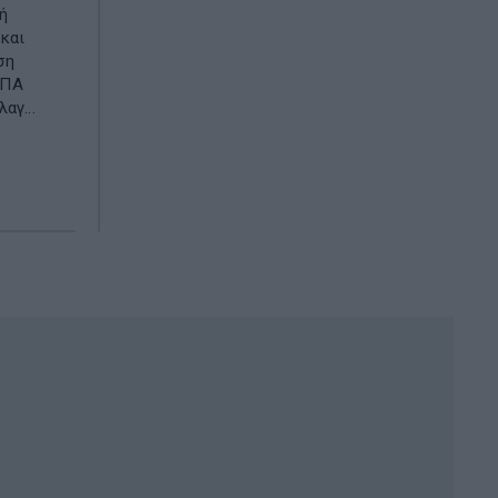
ή
και
ση
ΣΠΑ
αγ...