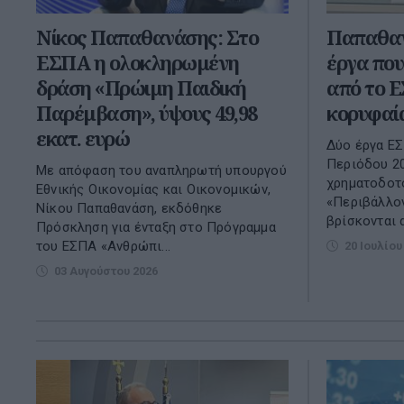
Νίκος Παπαθανάσης: Στο
Παπαθαν
ΕΣΠΑ η ολοκληρωμένη
έργα πο
δράση «Πρώιμη Παιδική
από το 
Παρέμβαση», ύψους 49,98
κορυφαία
εκατ. ευρώ
Δύο έργα Ε
Περιόδου 20
Με απόφαση του αναπληρωτή υπουργού
χρηματοδοτ
Εθνικής Οικονομίας και Οικονομικών,
«Περιβάλλον
Νίκου Παπαθανάση, εκδόθηκε
βρίσκονται α
Πρόσκληση για ένταξη στο Πρόγραμμα
του ΕΣΠΑ «Ανθρώπι...
20 Ιουλίου
03 Αυγούστου 2026