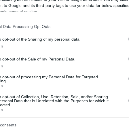
 to Google and its third-party tags to use your data for below specifi
ogle consent section.
l Data Processing Opt Outs
o opt-out of the Sharing of my personal data.
In
o opt-out of the Sale of my Personal Data.
In
to opt-out of processing my Personal Data for Targeted
άσης: Το ΕΣΠΑ
«Παράγουμε στην Ελλ
ing.
In
7 είναι το συμβόλαιο
Επιδοτήσεις έως 55% 
μια ισχυρή, σύγχρονη
ΜΜΕ
o opt-out of Collection, Use, Retention, Sale, and/or Sharing
ersonal Data that Is Unrelated with the Purposes for which it
ιη Ελλάδα
lected.
Η νέα δράση «Παράγουμε στην
In
συνολικού προϋπολογισμού 50
μο αποτέλεσμα που
ευρώ, αποτελεί μία ακόμη ουσ
ρος όφελος της κοινωνίας
consents
παρέμβαση ενίσχυσης της εγχ
ονομίας από την υλοποίηση