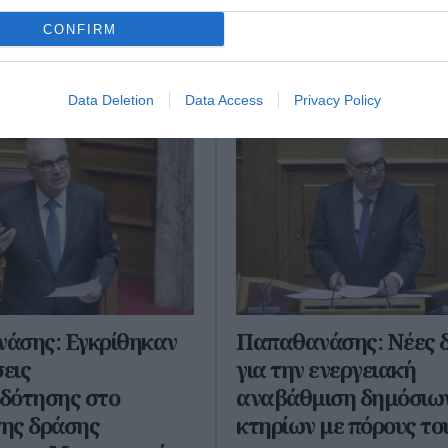
παραγωγική...
μμάτων ΕΣΠΑ της
CONFIRM
κής Περιόδου...
06 Απριλίου 2026
ου 2026
Data Deletion
Data Access
Privacy Policy
άσης: Εγκρίθηκαν
Παπαθανάσης: Νέες δ
σεις
για την ενεργειακή
δότησης στο
αναβάθμιση δημόσιω
της δράσης
κτηρίων με πόρους τ