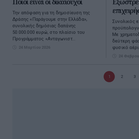
Ποιοι είναι οι δικαιούχοι
Εξωστρέ
επιχειρ
Την απόφαση για τη δημοσίευση της
Δράσης «Παράγουμε στην Ελλάδα»,
Συνολικός 
συνολικής δημόσιας δαπάνης
προϋπολογισ
50.000.000 ευρώ, στο πλαίσιο του
Με χρηματο
Προγράμματος «Ανταγωνιστ...
δεύτερη φάσ
φυσικό αέρι
24 Μαρτίου 2026
24 Φεβρου
Τρέχουσα
1
Σελίδα
2
Σε
3
σελίδα