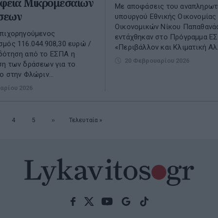
φεια Μικρομεσαίων
Με αποφάσεις του αναπληρωτ
ήσεων
υπουργού Εθνικής Οικονομίας 
Οικονομικών Νίκου Παπαθανά
επιχορηγούμενος
εντάχθηκαν στο Πρόγραμμα Ε
μός 116.044.908,30 ευρώ /
«Περιβάλλον και Κλιματική Αλλ
δότηση από το ΕΣΠΑ η
20 Φεβρουαρίου 2026
η των δράσεων για το
ο στην Φλώριν...
αρίου 2026
λίδα
Σελίδα
4
Σελίδα
5
Επόμενη
››
Τελευταία
Τελευταία »
σελίδα
σελίδα