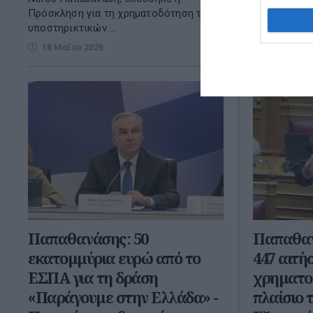
Πρόσκληση για τη χρηματοδότηση των
των Προγρα
υποστηρικτικών ...
Προγραμματι
18 Μαΐου 2026
20 Απριλί
Παπαθανάσης: 50
Παπαθαν
εκατομμύρια ευρώ από το
447 αιτή
ΕΣΠΑ για τη δράση
χρηματο
«Παράγουμε στην Ελλάδα» -
πλαίσιο 