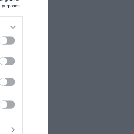
ed purposes
άδα»:
για
 Ελλάδα»,
 εκατ.
ιαστική
ώριας