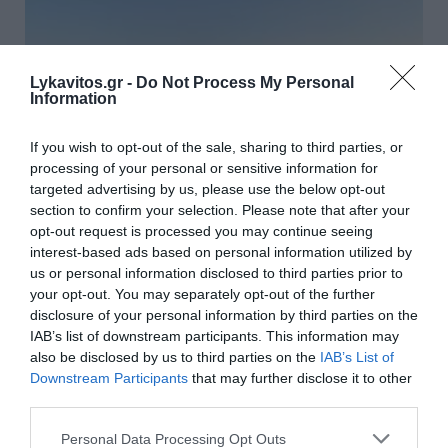
Lykavitos.gr -
Do Not Process My Personal
Information
If you wish to opt-out of the sale, sharing to third parties, or
processing of your personal or sensitive information for
targeted advertising by us, please use the below opt-out
section to confirm your selection. Please note that after your
opt-out request is processed you may continue seeing
interest-based ads based on personal information utilized by
us or personal information disclosed to third parties prior to
ΑΑΔΕ: Άνοιξε ξανά η πλατφόρμα
your opt-out. You may separately opt-out of the further
disclosure of your personal information by third parties on the
myAGRO για την Ενιαία Αίτηση
IAB’s list of downstream participants. This information may
Ενίσχυσης 2026 – Οι προθεσμίες
also be disclosed by us to third parties on the
IAB’s List of
Downstream Participants
that may further disclose it to other
για τους αγρότες
third parties.
Άνοιξε εκ νέου η πλατφόρμα myAGRO της ΑΑΔΕ για
Please note that this website/app uses one or more Google
Personal Data Processing Opt Outs