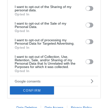
την Ενιαία Αίτηση Ενίσχυσης 2026. Δείτε τις
services and may gather and store information including but
προθεσμίες για διορθώσεις, την τελική ημερομηνία
not limited to your visit or usage behaviour. You may click to
I want to opt-out of the Sharing of my
personal data.
υποβολής και πότε μπορεί να καταβληθεί η
grant or deny consent to Google and its third-party tags to
Opted In
προκαταβολή.
use your data for below specified purposes in below Google
consent section.
I want to opt-out of the Sale of my
15:15 | 08 Αυγούστου 2026
Οικονομία
Personal Data.
Opted In
I want to opt-out of processing my
Personal Data for Targeted Advertising.
Opted In
I want to opt-out of Collection, Use,
Retention, Sale, and/or Sharing of my
Personal Data that Is Unrelated with the
Purposes for which it was collected.
Opted In
Google consents
CONFIRM
Data Deletion
Data Access
Privacy Policy