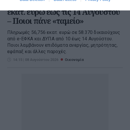
e-ΕΦΚΑ – ΔΥΠΑ: Πληρωμές 56,7
εκατ. ευρώ έως τις 14 Αυγούστου
– Ποιοι πάνε «ταμείο»
Πληρωμές 56,756 εκατ. ευρώ σε 58.370 δικαιούχους
από e-ΕΦΚΑ και ΔΥΠΑ από 10 έως 14 Αυγούστου.
Ποιοι λαμβάνουν επιδόματα ανεργίας, μητρότητας,
εφάπαξ και άλλες παροχές.
14:15 | 08 Αυγούστου 2026
Οικονομία