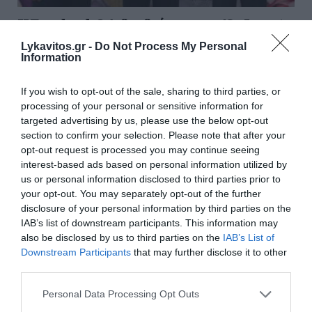
Η Eurobank S.A. βραβεύτηκε στα 13α Invest
Cyprus International Investment Awards
Lykavitos.gr -
Do Not Process My Personal
Information
Η Eurobank S.A. έλαβε τιμητική διάκριση στα 13α Invest
Cyprus International Investment Awards, για την
If you wish to opt-out of the sale, sharing to third parties, or
καθοριστική της συμβολή στην κυπριακή οικονομία...
processing of your personal or sensitive information for
10 Ιουλίου 2025
targeted advertising by us, please use the below opt-out
section to confirm your selection. Please note that after your
opt-out request is processed you may continue seeing
Ροή ειδήσεων
interest-based ads based on personal information utilized by
Σαν σήμερα - 7 Αυγούστου
us or personal information disclosed to third parties prior to
your opt-out. You may separately opt-out of the further
disclosure of your personal information by third parties on the
Η Χώρα Σκύρου
IAB’s list of downstream participants. This information may
also be disclosed by us to third parties on the
IAB’s List of
Εορτολόγιο: Ποιοι γιορτάζουν σήμερα
Downstream Participants
that may further disclose it to other
third parties.
Πώς το πράσινο τσάι μπορεί να υποστηρίξει την υγεία
του ήπατος
Please note that this website/app uses one or more Google
Personal Data Processing Opt Outs
services and may gather and store information including but