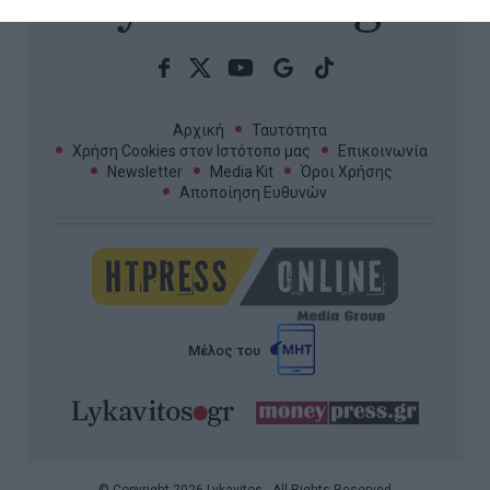
Αρχική
Ταυτότητα
Χρήση Cookies στον Ιστότοπο μας
Επικοινωνία
Newsletter
Media Kit
Όροι Χρήσης
Αποποίηση Ευθυνών
Μέλος του
© Copyright 2026 Lykavitos - All Rights Reserved