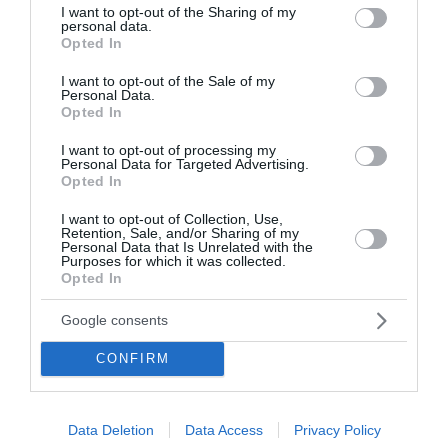
Υψηλή χοληστερίνη: Οι τροφές που πρέπει να
not limited to your visit or usage behaviour. You may click to
I want to opt-out of the Sharing of my
αποφεύγουμε
personal data.
grant or deny consent to Google and its third-party tags to
Opted In
use your data for below specified purposes in below Google
Σύλληψη γυναίκας για την φωτιά στη Σκύρο
consent section.
I want to opt-out of the Sale of my
Personal Data.
Ρόδος: Στο νοσοκομείο διακομίστηκε ναυτικός που
Opted In
τραυματίστηκε κατά τη πρόσδεση πλοίου στο λιμάνι
I want to opt-out of processing my
Personal Data for Targeted Advertising.
Δύο ακόμη αποχωρήσεις από το κόμμα Καρυστιανού με
Opted In
αιχμές για «αρχηγισμό»
I want to opt-out of Collection, Use,
Retention, Sale, and/or Sharing of my
Δυσκόλεψε η πρόκριση για τον ΠΑΟΚ – Ήττα 1-0 από την
Personal Data that Is Unrelated with the
Άντερλεχτ στην Τούμπα
Purposes for which it was collected.
Opted In
Τραγωδία στη Marfin: Έφτασε στην Ελλάδα η 46χρονη
κατηγορούμενη που είχε συλληφθεί στο Λονδίνο
Google consents
CONFIRM
ΟΛΕΣ ΟΙ ΕΙΔΗΣΕΙΣ →
Data Deletion
Data Access
Privacy Policy