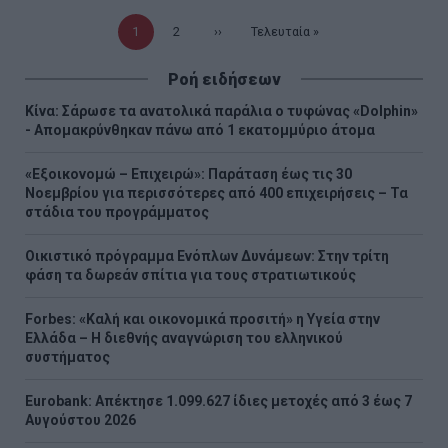
Τρέχουσα
1
Σελίδα
2
Επόμενη
››
Τελευταία
Τελευταία »
σελίδα
σελίδα
σελίδα
Ροή ειδήσεων
Κίνα: Σάρωσε τα ανατολικά παράλια ο τυφώνας «Dolphin»
- Απομακρύνθηκαν πάνω από 1 εκατομμύριο άτομα
«Εξοικονομώ – Επιχειρώ»: Παράταση έως τις 30
Νοεμβρίου για περισσότερες από 400 επιχειρήσεις – Τα
στάδια του προγράμματος
Οικιστικό πρόγραμμα Ενόπλων Δυνάμεων: Στην τρίτη
φάση τα δωρεάν σπίτια για τους στρατιωτικούς
Forbes: «Καλή και οικονομικά προσιτή» η Υγεία στην
Ελλάδα – Η διεθνής αναγνώριση του ελληνικού
συστήματος
Eurobank: Απέκτησε 1.099.627 ίδιες μετοχές από 3 έως 7
Αυγούστου 2026