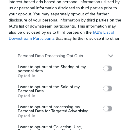
Δολιοφθορά στο νοσοκομείο Ευαγγελισμός -
interest-based ads based on personal information utilized by
us or personal information disclosed to third parties prior to
Έκοψαν τα καλώδια των μονάδων του
your opt-out. You may separately opt-out of the further
κλιματισμού
disclosure of your personal information by third parties on the
IAB’s list of downstream participants. This information may
Δολιοφθορά με στόχο τις μονάδες των κλιματιστικών
also be disclosed by us to third parties on the
IAB’s List of
σημειώθηκε στο νοσοκομείο Ευαγγελισμός, όπως έκανε
Downstream Participants
that may further disclose it to other
γνωστό ο υπουργός Υγείας, Άδωνις Γεωργιάδης. Σ...
third parties.
03 Ιουνίου 2025
Please note that this website/app uses one or more Google
Personal Data Processing Opt Outs
services and may gather and store information including but
not limited to your visit or usage behaviour. You may click to
I want to opt-out of the Sharing of my
personal data.
grant or deny consent to Google and its third-party tags to
Opted In
use your data for below specified purposes in below Google
consent section.
I want to opt-out of the Sale of my
Personal Data.
Opted In
I want to opt-out of processing my
Personal Data for Targeted Advertising.
Opted In
I want to opt-out of Collection, Use,