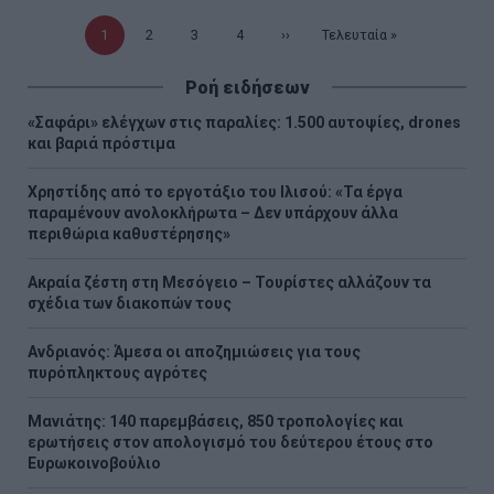
Τρέχουσα
1
Σελίδα
2
Σελίδα
3
Σελίδα
4
Επόμενη
››
Τελευταία
Τελευταία »
σελίδα
σελίδα
σελίδα
Ροή ειδήσεων
«Σαφάρι» ελέγχων στις παραλίες: 1.500 αυτοψίες, drones
και βαριά πρόστιμα
Χρηστίδης από το εργοτάξιο του Ιλισού: «Τα έργα
παραμένουν ανολοκλήρωτα – Δεν υπάρχουν άλλα
περιθώρια καθυστέρησης»
Ακραία ζέστη στη Μεσόγειο – Τουρίστες αλλάζουν τα
σχέδια των διακοπών τους
Ανδριανός: Άμεσα οι αποζημιώσεις για τους
πυρόπληκτους αγρότες
Μανιάτης: 140 παρεμβάσεις, 850 τροπολογίες και
ερωτήσεις στον απολογισμό του δεύτερου έτους στο
Ευρωκοινοβούλιο