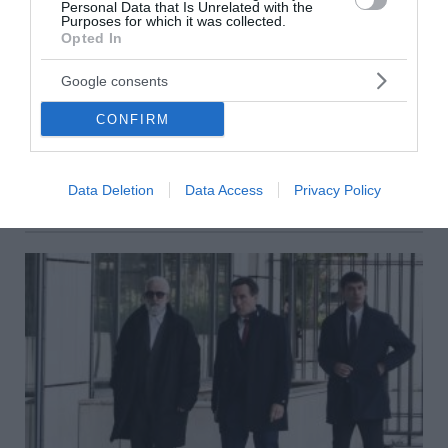
Personal Data that Is Unrelated with the
Purposes for which it was collected.
Opted In
Δίκη Φιλιππίδη: Τι κατέθεσαν ο σύζυγος και ο
Google consents
πρώην σύντροφος καταγγέλλουσας
CONFIRM
Συνεχίστηκε σήμερα στο Μεικτό Ορκωτό Εφετείο η δίκη
του Πέτρου Φιλιππίδη. Στο δευτεροβάθμιο δικαστήριο
κατέθεσε ο πρώην σύντροφος της πρώτης καταγ...
Data Deletion
Data Access
Privacy Policy
22 Ιανουαρίου 2025