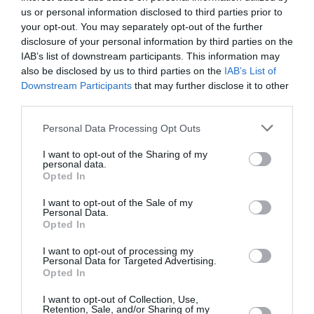
Φιλιππίδης στo δικαστήριο: «Προσπαθούν να
us or personal information disclosed to third parties prior to
δημιουργήσουν έναν χαρακτήρα ανώμαλου και
your opt-out. You may separately opt-out of the further
βίαιου»
disclosure of your personal information by third parties on the
IAB’s list of downstream participants. This information may
Με μαρτυρικές καταθέσεις που αφορούν την πρώτη
also be disclosed by us to third parties on the
IAB’s List of
καταγγελία περί απόπειρας βιασμού συνεχίστηκε η δίκη
Downstream Participants
that may further disclose it to other
του Πέτρου Φιλιππίδη στο Μεικτό Ορκωτό Εφετείο. Σ...
third parties.
06 Φεβρουαρίου 2025
Please note that this website/app uses one or more Google
Personal Data Processing Opt Outs
services and may gather and store information including but
not limited to your visit or usage behaviour. You may click to
I want to opt-out of the Sharing of my
personal data.
grant or deny consent to Google and its third-party tags to
Opted In
use your data for below specified purposes in below Google
consent section.
I want to opt-out of the Sale of my
Personal Data.
Opted In
I want to opt-out of processing my
Personal Data for Targeted Advertising.
Opted In
I want to opt-out of Collection, Use,
Retention, Sale, and/or Sharing of my