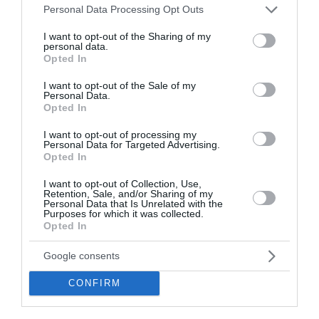
Please note that this website/app uses one or more Google
Personal Data Processing Opt Outs
ίχνη αρχικατασκόπου του Άσαντ
services and may gather and store information including but
not limited to your visit or usage behaviour. You may click to
I want to opt-out of the Sharing of my
Λόττο: Τα αποτελέσματα της κλήρωσης του Σαββάτου
personal data.
grant or deny consent to Google and its third-party tags to
Opted In
use your data for below specified purposes in below Google
Αυτοί είναι οι έξι όροι του Ιράν προς τις ΗΠΑ για τα Στενά
consent section.
I want to opt-out of the Sale of my
του Ορμούζ
Personal Data.
Opted In
Αλεξανδρούπολη: Χωρίς τις αισθήσεις του ανασύρθηκε
77χρονος από πηγάδι
I want to opt-out of processing my
Personal Data for Targeted Advertising.
Opted In
Red Code για πολύ υψηλό κίνδυνο φωτιάς σε έξι
Περιφέρειες
I want to opt-out of Collection, Use,
Retention, Sale, and/or Sharing of my
Personal Data that Is Unrelated with the
Κορινθία: Δύο συλλήψεις για φωτιά που προκλήθηκε από
Purposes for which it was collected.
βραχυκύκλωμα σε φωτοβολταϊκό πάρκο
Opted In
Με αποστολή μαμούθ η Ελλάδα στο ευρωπαϊκό στίβου -
Google consents
Αναλυτικά το πρόγραμμα: Που και πότε θα δούμε τους
αθλητές και τις αθλήτριες μας
CONFIRM