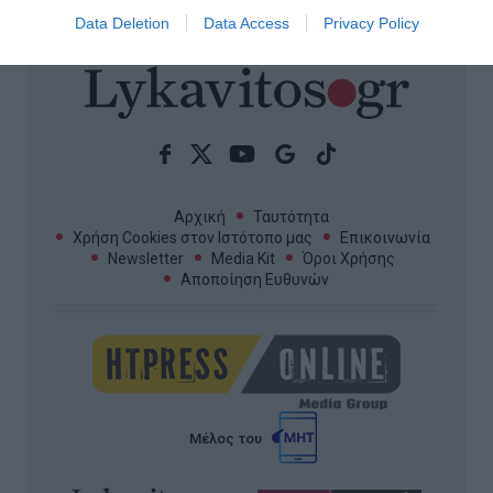
ΟΛΕΣ ΟΙ ΕΙΔΗΣΕΙΣ →
Data Deletion
Data Access
Privacy Policy
Αρχική
Ταυτότητα
Χρήση Cookies στον Ιστότοπο μας
Επικοινωνία
Newsletter
Media Kit
Όροι Χρήσης
Αποποίηση Ευθυνών
Μέλος του