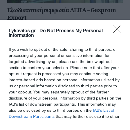
Εξωδικαστική συμφωνία ΔΕΠΑ – Gazprom
Export
Η ΔΕΠΑ τον Νοέμβριο του 2022 κατέθεσε αίτημα
Lykavitos.gr -
Do Not Process My Personal
αναθεώρησης τιμής, όπως προβλέπεται από την
Information
υφιστάμενη σύμβαση στην GPE. Στις διαπραγματεύσεις
που διήρκη...
If you wish to opt-out of the sale, sharing to third parties, or
09 Ιουλίου 2025
processing of your personal or sensitive information for
targeted advertising by us, please use the below opt-out
section to confirm your selection. Please note that after your
Ροή ειδήσεων
opt-out request is processed you may continue seeing
interest-based ads based on personal information utilized by
Ποιο λάθος κάνουμε όταν κόβουμε το καρπούζι
us or personal information disclosed to third parties prior to
your opt-out. You may separately opt-out of the further
Θρίλερ στον Λυκαβηττό: Εξετάζεται η διαδρομή της
disclosure of your personal information by third parties on the
57χρονης από την Κυψέλη
IAB’s list of downstream participants. This information may
also be disclosed by us to third parties on the
IAB’s List of
Ρέθυμνο: Άγριος ξυλοδαρμός 51χρονου Βρετανού – Πέντε
Downstream Participants
that may further disclose it to other
συλλήψεις
third parties.
Συρία: Πώς ένα ξεχασμένο σημειωματάριο οδήγησε στα