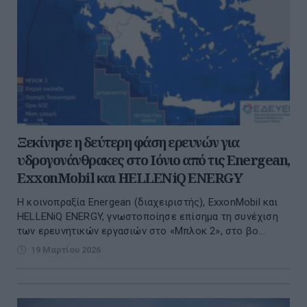
Ξεκίνησε η δεύτερη φάση ερευνών για
υδρογονάνθρακες στο Ιόνιο από τις Energean,
ExxonMobil και HELLENiQ ENERGY
Η κοινοπραξία Energean (διαχειριστής), ExxonMobil και
HELLENiQ ENERGY, γνωστοποίησε επίσημα τη συνέχιση
των ερευνητικών εργασιών στο «Μπλοκ 2», στο βο...
19 Μαρτίου 2026