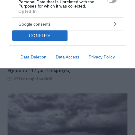
Personal Data that Is Unrelated with the
Purposes for which it was collected.
Opted In
Google consents
CONFIRM
Ισχυρές βροχές και καταιγίδες σε Ιόνιο,
Δυτική Ελλάδα και Ήπειρο - Χάρτης με τις
Data Deletion
Data Access
Privacy Policy
περιοχές που θα επηρεάσει η κακοκαιρία
Ήχησε το 112 για 10 περιοχές
27 Σεπτεμβρίου 2025