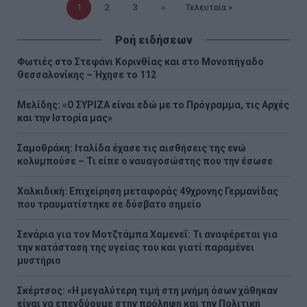
Τρέχουσα
1
Σελίδα
2
Σελίδα
3
Επόμενη
››
Τελευταία
Τελευταία »
σελίδα
σελίδα
σελίδα
Ροή ειδήσεων
Φωτιές στο Στεφάνι Κορινθίας και στο Μονοπήγαδο
Θεσσαλονίκης – Ήχησε το 112
Μελίδης: «Ο ΣΥΡΙΖΑ είναι εδώ με το Πρόγραμμα, τις Αρχές
και την Ιστορία μας»
Σαμοθράκη: Ιταλίδα έχασε τις αισθήσεις της ενώ
κολυμπούσε – Τι είπε ο ναυαγοσώστης που την έσωσε
Χαλκιδική: Επιχείρηση μεταφοράς 49χρονης Γερμανίδας
που τραυματίστηκε σε δύσβατο σημείο
Σενάρια για τον Μοτζτάμπα Χαμενεΐ: Τι αναφέρεται για
την κατάσταση της υγείας του και γιατί παραμένει
μυστήριο
Σκέρτσος: «Η μεγαλύτερη τιμή στη μνήμη όσων χάθηκαν
είναι να επενδύουμε στην πρόληψη και την Πολιτική