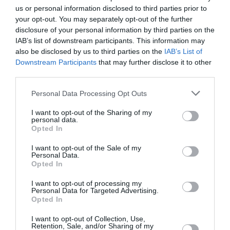
us or personal information disclosed to third parties prior to
your opt-out. You may separately opt-out of the further
disclosure of your personal information by third parties on the
Ξεκίνησε η κακοκαιρία στη δυτική Ελλάδα με
IAB’s list of downstream participants. This information may
also be disclosed by us to third parties on the
IAB’s List of
ισχυρές καταιγίδες – Μπαράζ μηνυμάτων από
Downstream Participants
that may further disclose it to other
το «112»
third parties.
Η επέλαση της κακοκαιρίας ξεκίνησε στη δυτική Ελλάδα
Please note that this website/app uses one or more Google
Personal Data Processing Opt Outs
με ισχυρές καταιγίδες. Μηνύματα μέσω του 112 για
services and may gather and store information including but
ισχυρές βροχοπτώσεις και καταιγίδες εστάλησαν λί...
not limited to your visit or usage behaviour. You may click to
I want to opt-out of the Sharing of my
personal data.
01 Οκτωβρίου 2025
grant or deny consent to Google and its third-party tags to
Opted In
use your data for below specified purposes in below Google
consent section.
I want to opt-out of the Sale of my
Personal Data.
Opted In
I want to opt-out of processing my
Personal Data for Targeted Advertising.
Opted In
I want to opt-out of Collection, Use,
Retention, Sale, and/or Sharing of my