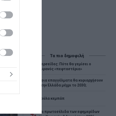
Τα πιο δημοφιλή
Περσείδες: Πότε θα γεμίσει ο
1
ουρανός «πεφταστέρια»
Ποια επαγγέλματα θα κυριαρχήσουν
2
στην Ελλάδα μέχρι το 2030;
3
Λούλα κεμπάπ
Tα πρωτοσέλιδα των εφημερίδων
4