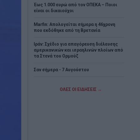
Έως 1.000 ευρώ από τον ΟΠΕΚΑ – Ποιοι
είναι οι δικαιούχοι
Marfin: Απολογείται σήμερα η 46χρονη
που εκδόθηκε από τη Βρετανία
Ιράν: Σχέδιο για απαγόρευση διέλευσης
αμερικανικών και ισραηλινών πλοίων από
τα Στενά του Ορμούζ
Σαν σήμερα - 7 Αυγούστου
Η Χώρα Σκύρου
ΟΛΕΣ ΟΙ ΕΙΔΗΣΕΙΣ →
Εορτολόγιο: Ποιοι γιορτάζουν σήμερα
Πώς το πράσινο τσάι μπορεί να
υποστηρίξει την υγεία του ήπατος