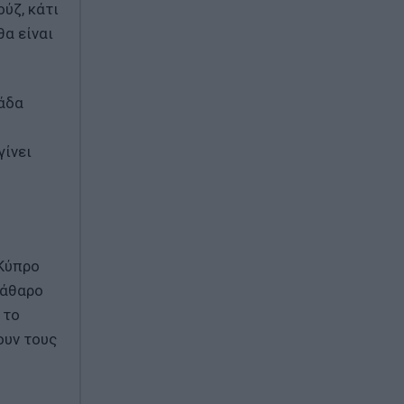
ύζ, κάτι
α είναι
λάδα
ο
γίνει
 Κύπρο
κάθαρο
 το
ουν τους