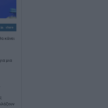
share
θα κάνει
ια μια
η
.
ς
αλλάζουν