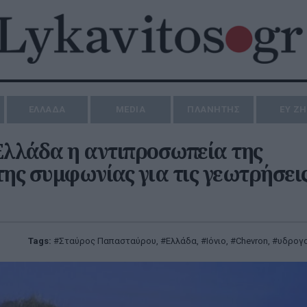
ΕΛΛΑΔΑ
MEDIA
ΠΛΑΝΗΤΗΣ
ΕΥ Ζ
λλάδα η αντιπροσωπεία της
ς συμφωνίας για τις γεωτρήσεις
Tags:
Σταύρος Παπασταύρου
,
Ελλάδα
,
Ιόνιο
,
Chevron
,
υδρογ