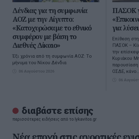
Δένδιας για τη συμφωνία
ΠΑΣΟΚ γ
ΑΟΖ με την Αίγυπτο:
«Επικοιν
«Κατοχυρώσαμε το εθνικό
για λύσε
συμφέρον με βάση το
Επίθεση στη
Διεθνές Δίκαιο»
ΠΑΣΟΚ – Κί
την επίσκε
Έξι χρόνια από τη συμφωνία ΑΟΖ: Το
Κυριάκου Μη
μήνυμα του Νίκου Δένδια
παρουσίαση 
ΟΣΔΕ, κάνο..
06 Αυγούστου 2026
06 Αυγούσ
διαβάστε επίσης
περισσότερες ειδήσεις από το lykavitos.gr
Νέα εποχή στις αγροτικές ενι