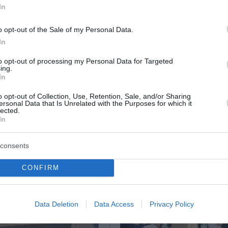
 το νέο κυβερνητικό μας πρόγραμμα
In
o opt-out of the Sale of my Personal Data.
In
ο Lykavitos.gr στο Google News
ώτοι όλες τις ειδήσεις
to opt-out of processing my Personal Data for Targeted
ing.
In
o opt-out of Collection, Use, Retention, Sale, and/or Sharing
ersonal Data that Is Unrelated with the Purposes for which it
lected.
In
consents
CONFIRM
Data Deletion
Data Access
Privacy Policy