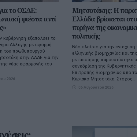
ια το ΟΣΔΕ:
Μητσοτάκης: Η παρα
ωνιακή φιέστα αντί
Ελλάδα βρίσκεται στο
ις»
πυρήνα της οικονομικ
πολιτικής
ν κυβέρνηση εξαπολύει το
νημα Αλλαγής με αφορμή
Νέο πλαίσιο για την ενίσχυση 
ψη του πρωθυπουργού
ελληνικής βιομηχανίας και τη
τσοτάκη στην ΑΑΔΕ για την
μεταποίησης παρουσιάστηκε 
της νέας εφαρμογής του
συνεδρίαση της Κυβερνητικής
.
Επιτροπής Βιομηχανίας υπό τ
Κυριάκο Μητσοτάκη. Στόχος...
του 2026
06 Αυγούστου 2026
σχύσεις: