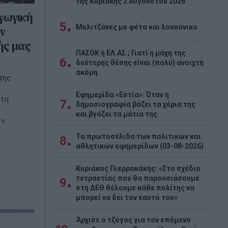
της Κυριακής 2 Αυγούστου 2026
γωγική
5
Μελιτζάνες με φέτα και λουκάνικο
ν
ής μας
ΠΑΣΟΚ ή ΕΛ.ΑΣ.; Γιατί η μάχη της
6
δεύτερης θέσης είναι (πολύ) ανοιχτή
ακόμη
της
ς
Εφημερίδα «Εστία»: Όταν η
στη
7
δημοσιογραφία βάζει τα χέρια της
και βγάζει τα μάτια της
ον
Τα πρωτοσέλιδα των πολιτικών και
8
αθλητικών εφημερίδων (03-08-2026)
Κυριάκος Πιερρακάκης: «Στο σχέδιο
τετραετίας που θα παρουσιάσουμε
9
στη ΔΕΘ θέλουμε κάθε πολίτης να
μπορεί να δει τον εαυτό του»
Άρχισε ο τζόγος για τον επόμενο