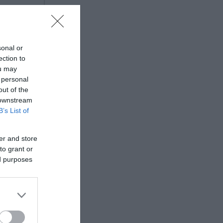
ι για
ιμή
sonal or
ection to
ou may
 personal
out of the
 downstream
B’s List of
er and store
to grant or
ed purposes
έον 4