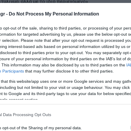
τύλιγμα, αλλά με το ίδιο περιεχόμενο»
gr -
Do Not Process My Personal Information
 Αλέξη Τσίπρα, είπε πως «ο κ. Τσίπρας τάζει διάφορα κα
ν πρωθυπουργός, το 2019, η Ελλάδα είχε την υψηλότερη τ
to opt-out of the sale, sharing to third parties, or processing of your per
ην Ευρώπη», ολοκλήρωσε δε λέγοντας πως «ο κ. Τσίπρας
formation for targeted advertising by us, please use the below opt-out s
ο ίδιο περιεχόμενο».
r selection. Please note that after your opt-out request is processed y
eing interest-based ads based on personal information utilized by us or
disclosed to third parties prior to your opt-out. You may separately opt-
losure of your personal information by third parties on the IAB’s list of
. This information may also be disclosed by us to third parties on the
IA
Participants
that may further disclose it to other third parties.
 that this website/app uses one or more Google services and may gath
including but not limited to your visit or usage behaviour. You may click 
 to Google and its third-party tags to use your data for below specifi
ogle consent section.
όρους θα αυξήσουν μόνιμα ώστε να εξασφαλίσουν επιπλ
l Data Processing Opt Outs
η στην Ε.Ε. έως την ελληνική προεδρία του 2027
o opt-out of the Sharing of my personal data.