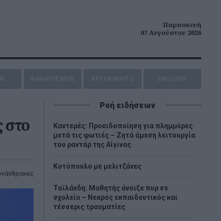
Παρασκευή
07 Αυγούστου 2026
ΗΝ
ΑΘΛΗΤΙΣΜΟΣ
AYTOKINHTO
ENGLISH
Ροή ειδήσεων
 στο
Καντερές: Προειδοποίηση για πλημμύρες
μετά τις φωτιές – Ζητά άμεση λειτουργία
του ραντάρ της Αίγινας
Κοτόπουλο με μελιτζάνες
ονάνθρακες
Ταϊλάνδη: Μαθητής άνοιξε πυρ σε
σχολείο – Νεκρός εκπαιδευτικός και
τέσσερις τραυματίες