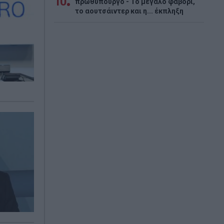
10
πρωθυπουργό - Το μεγάλο φαβορί,
το αουτσάιντερ και η... έκπληξη