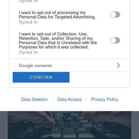
Opted In
(Video)
I want to opt-out of processing my
Στην Τουρκία πλέον θα επιβάλλονται πρόστιμα σε
Personal Data for Targeted Advertising.
κανάλια με προφανή στόχο να μην προβάλλεται
Opted In
οποιαδήποτε κριτική στην Kυβέρνηση. Επίθεση στη μέση
του...
I want to opt-out of Collection, Use,
Retention, Sale, and/or Sharing of my
23 Φεβρουαρίου 2023
Personal Data that Is Unrelated with the
Purposes for which it was collected.
Opted In
Google consents
CONFIRM
Data Deletion
Data Access
Privacy Policy