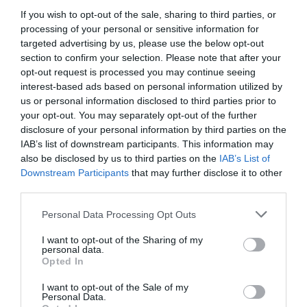
If you wish to opt-out of the sale, sharing to third parties, or
26 Απριλίου 2023
processing of your personal or sensitive information for
targeted advertising by us, please use the below opt-out
section to confirm your selection. Please note that after your
opt-out request is processed you may continue seeing
interest-based ads based on personal information utilized by
us or personal information disclosed to third parties prior to
your opt-out. You may separately opt-out of the further
disclosure of your personal information by third parties on the
IAB’s list of downstream participants. This information may
also be disclosed by us to third parties on the
IAB’s List of
Downstream Participants
that may further disclose it to other
third parties.
Please note that this website/app uses one or more Google
Personal Data Processing Opt Outs
services and may gather and store information including but
not limited to your visit or usage behaviour. You may click to
I want to opt-out of the Sharing of my
personal data.
grant or deny consent to Google and its third-party tags to
Opted In
use your data for below specified purposes in below Google
Τουρκία: Πρόστιμα και φίμωση καναλιών που
consent section.
I want to opt-out of the Sale of my
επέκριναν την Κυβέρνηση στους σεισμούς
Personal Data.