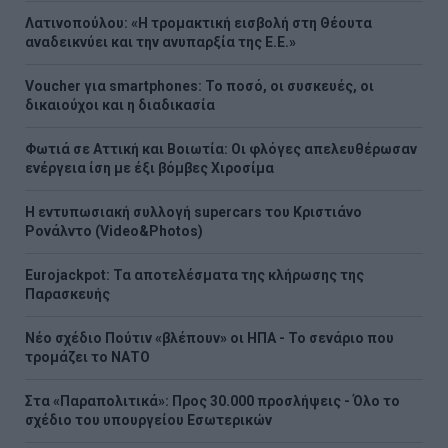
Λατινοπούλου: «Η τρομακτική εισβολή στη Θέουτα
αναδεικνύει και την ανυπαρξία της Ε.Ε.»
Voucher για smartphones: Το ποσό, οι συσκευές, οι
δικαιούχοι και η διαδικασία
Φωτιά σε Αττική και Βοιωτία: Οι φλόγες απελευθέρωσαν
ενέργεια ίση με έξι βόμβες Χιροσίμα
H εντυπωσιακή συλλογή supercars του Κριστιάνο
Ρονάλντο (Video&Photos)
Eurojackpot: Τα αποτελέσματα της κλήρωσης της
Παρασκευής
Νέο σχέδιο Πούτιν «βλέπουν» οι ΗΠΑ - Το σενάριο που
τρομάζει το ΝΑΤΟ
Στα «Παραπολιτικά»: Προς 30.000 προσλήψεις - Όλο το
σχέδιο του υπουργείου Εσωτερικών