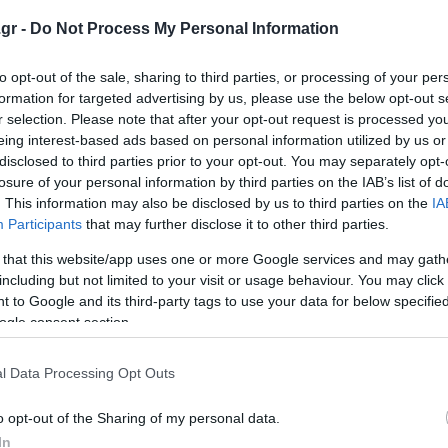
gr -
Do Not Process My Personal Information
 Welle: Επενδύσεις
Παγκόσμιο κύμα ανησ
ευρώ στη Γερμανία
για τα πυρηνικά – Φτι
to opt-out of the sale, sharing to third parties, or processing of your per
φύγια την επόμενη
καταφύγια (Video)
formation for targeted advertising by us, please use the below opt-out s
α
r selection. Please note that after your opt-out request is processed y
Στην Ελλάδα, τα περισσότερα
eing interest-based ads based on personal information utilized by us or
ξεχασμένα από τον Β’ Παγκόσ
ι ο φόβος για μελλοντικές
disclosed to third parties prior to your opt-out. You may separately opt-
πόλεμο μέχρι σήμερα και στον
, και πιο συγκεκριμένα για
losure of your personal information by third parties on the IAB’s list of
υπόλοιπο κόσμο, ορισμένα πο
πειλή. Στη Γερμανία να
. This information may also be disclosed by us to third parties on the
IA
χτίστηκαν ακόμη και τα τελευτα
 οι προσπάθειες για
Participants
that may further disclose it to other third parties.
.
07 Οκτωβρίου 2022
 that this website/app uses one or more Google services and may gath
 2025
including but not limited to your visit or usage behaviour. You may click 
 to Google and its third-party tags to use your data for below specifi
ogle consent section.
l Data Processing Opt Outs
o opt-out of the Sharing of my personal data.
In