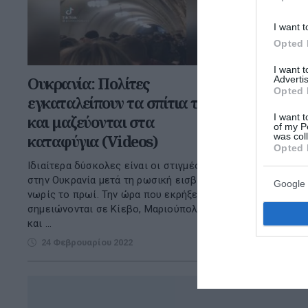
I want t
Opted 
I want 
Ουκρανία: Πολίτες
Advertis
Opted 
εγκαταλείπουν τα σπίτια τους
I want t
και μαζεύονται στα
of my P
was col
καταφύγια (Videos)
Opted 
Ιδιαίτερα δύσκολες είναι οι στιγμές
στην Ουκρανία μετά τη ρωσική εισβολή
Google 
νωρίς το πρωί. Την ώρα που εκρήξεις
σημειώνονται σε Κίεβο, Μαριούπολη
και ...
24 Φεβρουαρίου 2022