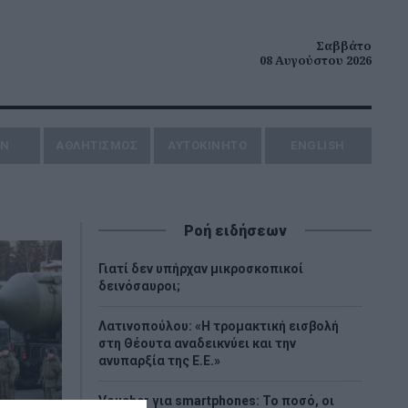
Σαββάτο
08 Αυγούστου 2026
ΗΝ
ΑΘΛΗΤΙΣΜΟΣ
AYTOKINHTO
ENGLISH
Ροή ειδήσεων
Γιατί δεν υπήρχαν μικροσκοπικοί
δεινόσαυροι;
Λατινοπούλου: «Η τρομακτική εισβολή
στη Θέουτα αναδεικνύει και την
ανυπαρξία της Ε.Ε.»
Voucher για smartphones: Το ποσό, οι