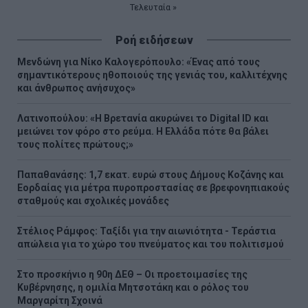
σελίδα
Τελευταία
Τελευταία »
σελίδα
σελίδα
Ροή ειδήσεων
Μενδώνη για Νίκο Καλογερόπουλο: «Ένας από τους
σημαντικότερους ηθοποιούς της γενιάς του, καλλιτέχνης
και άνθρωπος ανήσυχος»
Λατινοπούλου: «H Βρετανία ακυρώνει το Digital ID και
μειώνει τον φόρο στο ρεύμα. Η Ελλάδα πότε θα βάλει
τους πολίτες πρώτους;»
Παπαθανάσης: 1,7 εκατ. ευρώ στους Δήμους Κοζάνης και
Εορδαίας για μέτρα πυροπροστασίας σε βρεφονηπιακούς
σταθμούς και σχολικές μονάδες
Στέλιος Ράμφος: Ταξίδι για την αιωνιότητα - Τεράστια
απώλεια για το χώρο του πνεύματος και του πολιτισμού
Στο προσκήνιο η 90η ΔΕΘ – Οι προετοιμασίες της
Κυβέρνησης, η ομιλία Μητσοτάκη και ο ρόλος του
Μαργαρίτη Σχοινά