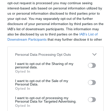
opt-out request is processed you may continue seeing
σε κλειστή συνεδρίαση για το ουκρανικό drone και το
interest-based ads based on personal information utilized by
πόρισμά του, εκφράζοντας δυσαρέσκεια για την έλ...
us or personal information disclosed to third parties prior to
02 Ιουνίου 2026
your opt-out. You may separately opt-out of the further
disclosure of your personal information by third parties on the
IAB’s list of downstream participants. This information may
also be disclosed by us to third parties on the
IAB’s List of
Downstream Participants
that may further disclose it to other
third parties.
Please note that this website/app uses one or more Google
Personal Data Processing Opt Outs
services and may gather and store information including but
not limited to your visit or usage behaviour. You may click to
I want to opt-out of the Sharing of my
personal data.
grant or deny consent to Google and its third-party tags to
Opted In
use your data for below specified purposes in below Google
consent section.
I want to opt-out of the Sale of my
Personal Data.
Opted In
I want to opt-out of processing my
Personal Data for Targeted Advertising.
Γεραπετρίτης: Η Ελλάδα θα κάνει διάβημα
Opted In