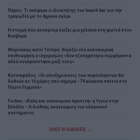
Πάρος: Τι ανέφερε ο ιδιοκτήτης του beach bar για την
τραγωδία με το 4χρονο αγόρι
Η στιγμή που ρεπόρτερ σώζει μια χελώνα στη φωτιά στον
Κουβαρά
Μαρινάκης κατά Τσίπρα: Θυμίζει νέα καλοκαιρινή
επιθεώρηση ο ισχυρισμός «δεν εξυπηρέτησα συμφέροντα
αλλά συγκρούστηκα μαζί τους»
Kατσαφάδος: «Οι αποζημιώσεις των πυρόπληκτων θα
δοθούν σε 10 μέρες από σήμερα - 79 κόκκινα σπίτια στο
Πόρτο Γερμενό»
Forbes: «Καλή και οικονομικά προσιτή» η Υγεία στην
Ελλάδα – Η διεθνής αναγνώριση του ελληνικού
συστήματος
ΟΛΕΣ ΟΙ ΕΙΔΗΣΕΙΣ →