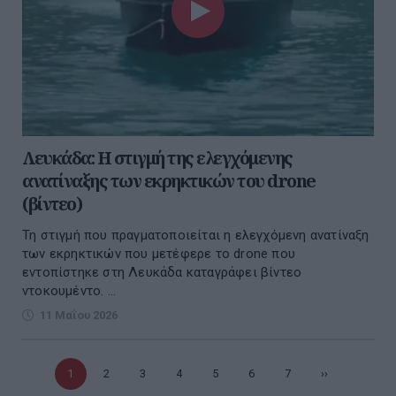
Λευκάδα: Η στιγμή της ελεγχόμενης
ανατίναξης των εκρηκτικών του drone
(βίντεο)
Τη στιγμή που πραγματοποιείται η ελεγχόμενη ανατίναξη
των εκρηκτικών που μετέφερε το drone που
εντοπίστηκε στη Λευκάδα καταγράφει βίντεο
ντοκουμέντο. ...
11 Μαΐου 2026
Τρέχουσα
1
Σελίδα
2
Σελίδα
3
Σελίδα
4
Σελίδα
5
Σελίδα
6
Σελίδα
7
Επόμενη
››