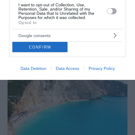
στην Ουκρανία για το θαλάσσιο drone στη
I want to opt-out of Collection, Use,
Λευκάδα
Retention, Sale, and/or Sharing of my
Personal Data that Is Unrelated with the
Purposes for which it was collected.
Διάβημα στην Ουκρανία θα κάνει η Ελλάδα για το
Opted In
θαλάσσιο drone που εντοπίστηκε στη Λευκάδα, σύμφωνα
με τον Γιώργο Γεραπετρίτη. Ο υπουργός Εξωτερικών συ...
Google consents
28 Μαΐου 2026
CONFIRM
Data Deletion
Data Access
Privacy Policy