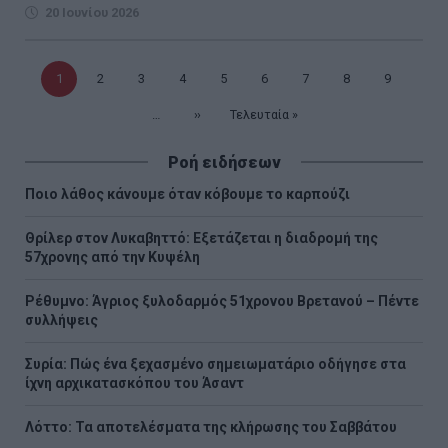
20 Ιουνίου 2026
Τρέχουσα
1
Σελίδα
2
Σελίδα
3
Σελίδα
4
Σελίδα
5
Σελίδα
6
Σελίδα
7
Σελίδα
8
Σελίδα
9
σελίδα
…
Επόμενη
››
Τελευταία
Τελευταία »
σελίδα
σελίδα
Ροή ειδήσεων
Ποιο λάθος κάνουμε όταν κόβουμε το καρπούζι
Θρίλερ στον Λυκαβηττό: Εξετάζεται η διαδρομή της
57χρονης από την Κυψέλη
Ρέθυμνο: Άγριος ξυλοδαρμός 51χρονου Βρετανού – Πέντε
συλλήψεις
Συρία: Πώς ένα ξεχασμένο σημειωματάριο οδήγησε στα
ίχνη αρχικατασκόπου του Άσαντ
Λόττο: Τα αποτελέσματα της κλήρωσης του Σαββάτου