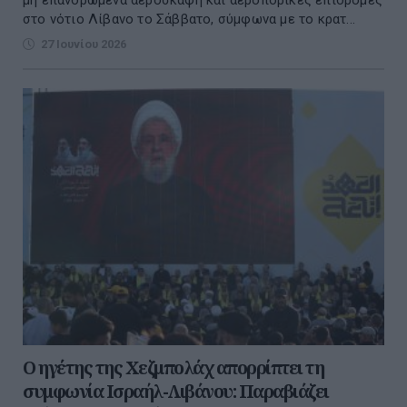
στο νότιο Λίβανο το Σάββατο, σύμφωνα με το κρατ...
27 Ιουνίου 2026
Ο ηγέτης της Χεζμπολάχ απορρίπτει τη
συμφωνία Ισραήλ-Λιβάνου: Παραβιάζει