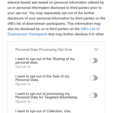
interest-based ads based on personal information utilized by
us or personal information disclosed to third parties prior to
Τι προβλέπει η τριμερής συμφωνία που
your opt-out. You may separately opt-out of the further
υπέγραψαν Ισραήλ, Λίβανος και ΗΠΑ
disclosure of your personal information by third parties on the
IAB’s list of downstream participants. This information may
Το Ισραήλ, ο Λίβανος και οι Ηνωμένες Πολιτείες
also be disclosed by us to third parties on the
IAB’s List of
υπέγραψαν την Παρασκευή στην Ουάσιγκτον μια τριμερή
Downstream Participants
that may further disclose it to other
συμφωνία-πλαίσιο στην οποία κατέληξαν έπειτα από εν...
third parties.
26 Ιουνίου 2026
Please note that this website/app uses one or more Google
Personal Data Processing Opt Outs
services and may gather and store information including but
not limited to your visit or usage behaviour. You may click to
I want to opt-out of the Sharing of my
personal data.
grant or deny consent to Google and its third-party tags to
Opted In
use your data for below specified purposes in below Google
consent section.
I want to opt-out of the Sale of my
Personal Data.
Opted In
I want to opt-out of processing my
Personal Data for Targeted Advertising.
Opted In
I want to opt-out of Collection, Use,