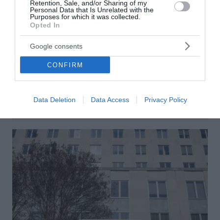
Retention, Sale, and/or Sharing of my
Personal Data that Is Unrelated with the
Purposes for which it was collected.
Opted In
ΗΠΑ, Ισραήλ και Λίβανος υπέγραψαν τριμερή
Google consents
συμφωνία για κατάπαυση του πυρός
CONFIRM
Τριμερή συμφωνία-πλαίσιο υπέγραψαν την Παρασκευή
το Ισραήλ, ο Λίβανος και οι ΗΠΑ, έπειτα από εντατικές
συνομιλίες, με τη συμμετοχή και του Αμερικανού ...
Data Deletion
Data Access
Privacy Policy
26 Ιουνίου 2026