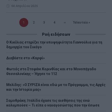
04 Απριλίου 2025
Τρέχουσα
1
Σελίδα
2
Σελίδα
3
Σελίδα
4
Επόμενη
››
Τελευταία
Τελευταία »
σελίδα
σελίδα
σελίδα
Ροή ειδήσεων
Ο Κικίλιας στηρίζει την υποψηφιότητα Γιαννούλια για τη
δημαρχία του Σικάγο
Διαβάστε στο «Καρφί»
Φωτιές στο Στεφάνι Κορινθίας και στο Μονοπήγαδο
Θεσσαλονίκης – Ήχησε το 112
Μελίδης: «Ο ΣΥΡΙΖΑ είναι εδώ με το Πρόγραμμα, τις Αρχές
και την Ιστορία μας»
Σαμοθράκη: Ιταλίδα έχασε τις αισθήσεις της ενώ
κολυμπούσε – Τι είπε ο ναυαγοσώστης που την έσωσε