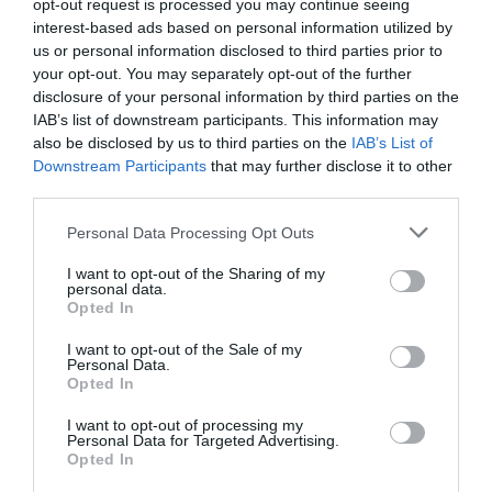
opt-out request is processed you may continue seeing
Αγωγή από τη Μαρία Συρεγγέλα κατά της
interest-based ads based on personal information utilized by
us or personal information disclosed to third parties prior to
Ζωής Κωνσταντοπούλου
your opt-out. You may separately opt-out of the further
disclosure of your personal information by third parties on the
Την πρόθεσή της να υποβάλει αγωγή κατά της προέδρου
IAB’s list of downstream participants. This information may
της «Πλεύσης Ελευθερίας», Ζωής Κωνσταντοπούλου,
also be disclosed by us to third parties on the
IAB’s List of
ανακοίνωσε η βουλευτής της Νέας Δημοκρατίας, Μαρία...
Downstream Participants
that may further disclose it to other
15 Δεκεμβρίου 2025
third parties.
Please note that this website/app uses one or more Google
Personal Data Processing Opt Outs
services and may gather and store information including but
not limited to your visit or usage behaviour. You may click to
I want to opt-out of the Sharing of my
personal data.
grant or deny consent to Google and its third-party tags to
Opted In
use your data for below specified purposes in below Google
consent section.
I want to opt-out of the Sale of my
Personal Data.
Opted In
I want to opt-out of processing my
Personal Data for Targeted Advertising.
Opted In