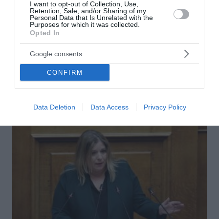
I want to opt-out of Collection, Use,
Retention, Sale, and/or Sharing of my
Personal Data that Is Unrelated with the
Purposes for which it was collected.
Ένταση στην Εξεταστική: Η επίθεση της
Opted In
Κωνσταντοπούλου στη Συρεγγέλα
Google consents
Αντιπαράθεση εκτυλίχτηκε κατά την εξέταση του
CONFIRM
Γιώργου Ξυλούρη στην Εξεταστική Επιτροπή της Βουλής
για τον ΟΠΕΚΕΠΕ. Την ώρα που ο Κώστας Μπάρκας έθε...
11 Δεκεμβρίου 2025
Data Deletion
Data Access
Privacy Policy